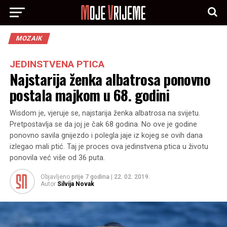
MOZAIK
JEDINSTVENA PTICA
Najstarija ženka albatrosa ponovno
postala majkom u 68. godini
Wisdom je, vjeruje se, najstarija ženka albatrosa na svijetu.
Pretpostavlja se da joj je čak 68 godina. No ove je godine
ponovno savila gnijezdo i polegla jaje iz kojeg se ovih dana
izlegao mali ptić. Taj je proces ova jedinstvena ptica u životu
ponovila već više od 36 puta.
Objavljeno
prije 7 godina
|
22. 02. 2019.
Autor
Silvija Novak