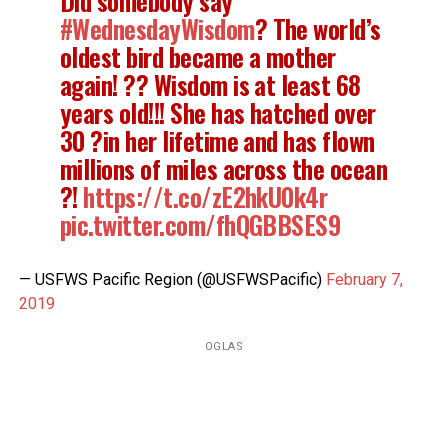
#WednesdayWisdom
? The world’s
oldest bird became a mother
again! ?? Wisdom is at least 68
years old!!! She has hatched over
30 ?in her lifetime and has flown
millions of miles across the ocean
?!
https://t.co/zE2hkU0k4r
pic.twitter.com/fhQGBBSES9
— USFWS Pacific Region (@USFWSPacific)
February 7,
2019
OGLAS