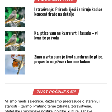
Istraživanje: Priroda liječi i smiruje kad se
koncentrirate na detalje
Ne, ptice vam ne kvare vrt i fasadu – vi
kvarite prirodu
Zima u vrtu puna je života, nahranite ptice,
pripazite na ježeve i korisne kukce
.
ŽIVOT POČINJE S 50!
Mi smo medij zajednice. Razbijamo predrasude o starenju i
starosti – živimo. Pratimo teme zdravlja, zdravstvene,
obiteljske i mirovinske politike, politike, kulture, zabave,