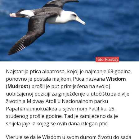
foto: Pixabay
Najstarija ptica albatrosa, kojoj je najmanje 68 godina,
ponovno je postala majkom. Ptica nazvana
Wisdom
(
Mudrost
) prošli je put primijećena na svojoj
uobičajenoj poziciji za gniježđenje u utočištu za divlje
životinja Midway Atoll u Nacionalnom parku
Papahānaumokuākea u sjevernom Pacifiku, 29.
studenog prošle godine. Tad je zamijećeno da je
snijela jaje iz kojeg se ovih dana izlegao ptić.
Vjeruje se da je Wisdom u svom dugom životu do sada