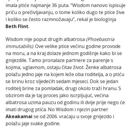
imala ptiće najmanje 36 puta. “Wisdom nanovo ispisuje
priču o preživljavanju, o tome koliko dugo te ptice žive
i koliko se često razmnožavaju”, rekal je biologinja
Beth Flint
.
Wisdom nije poput drugih albatrosa
(Phoebastria
immutabilis)
. Ove velike ptice većinu godine provode
na moru, a na kraj dolaze jednom godišnje kako bi se
gnijezdile. Tamo pronalaze partnere za parenje s
kojima, uglavnom, ostaju čitav život. Ženke albatrosa
polažu jedno jaje na kojem leže oba roditelja, a o ptiću
se brinu kroz sljedećih sedam mjeseci. Dok se jedan
roditelj brine za pomladak, drugi okolo traži hranu. S
obzirom da je taj proces jako iscrpljujuć, većina
albatrosa uzima pauzu od godinu ili dvije prije nego će
imati drugog ptića. No Wisdom i njezin partner
Akeakamai
se od 2006. vraćaju u svoje gnijezdo i
polažu jaje svake godine.