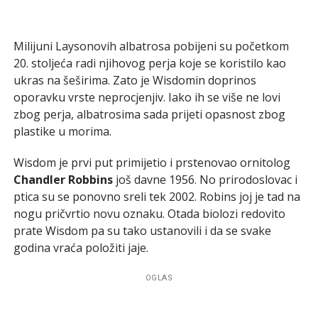
Milijuni Laysonovih albatrosa pobijeni su početkom
20. stoljeća radi njihovog perja koje se koristilo kao
ukras na šeširima. Zato je Wisdomin doprinos
oporavku vrste neprocjenjiv. Iako ih se više ne lovi
zbog perja, albatrosima sada prijeti opasnost zbog
plastike u morima.
Wisdom je prvi put primijetio i prstenovao ornitolog
Chandler Robbins
još davne 1956. No prirodoslovac i
ptica su se ponovno sreli tek 2002. Robins joj je tad na
nogu pričvrtio novu oznaku. Otada biolozi redovito
prate Wisdom pa su tako ustanovili i da se svake
godina vraća položiti jaje.
OGLAS