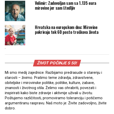
Velimir: Zadovoljan sam sa 1.135 eura
mirovine jer sam štedljiv
Hrvatska na europskom dnu: Mirovine
pokrivaju tek 60 posto troškova života
.
ŽIVOT POČINJE S 50!
Mi smo medij zajednice. Razbijamo predrasude o starenju i
starosti – živimo. Pratimo teme zdravlja, zdravstvene,
obiteljske i mirovinske politike, politike, kulture, zabave,
znanosti i životnog stila. Želimo vas ohrabriti, povezati i
inspirirati kako biste zdravije i aktivnije uživali u životu.
Poštujemo različitosti, promoviramo toleranciju i potičemo
argumentiranu raspravu. Naš moto je: Živite zadovoljno, živite
dobro.