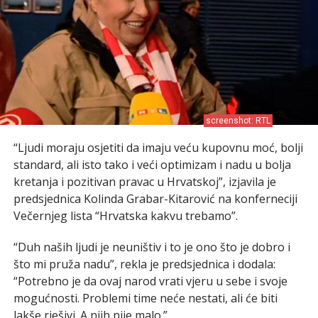
screenshot: RTL
“Ljudi moraju osjetiti da imaju veću kupovnu moć, bolji
standard, ali isto tako i veći optimizam i nadu u bolja
kretanja i pozitivan pravac u Hrvatskoj”, izjavila je
predsjednica Kolinda Grabar-Kitarović na konferneciji
Večernjeg lista “Hrvatska kakvu trebamo”.
“Duh naših ljudi je neuništiv i to je ono što je dobro i
što mi pruža nadu”, rekla je predsjednica i dodala:
“Potrebno je da ovaj narod vrati vjeru u sebe i svoje
mogućnosti. Problemi time neće nestati, ali će biti
lakše rješivi. A njih nije malo.”