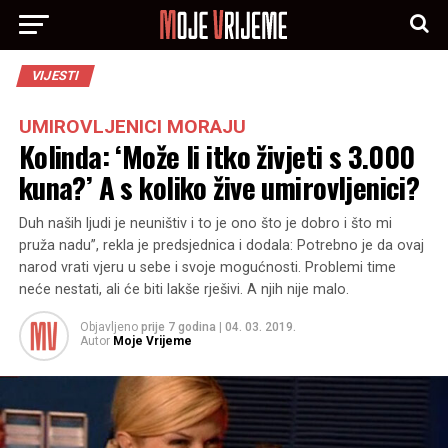
VIJESTI
UMIROVLJENICI MORAJU
Kolinda: ‘Može li itko živjeti s 3.000
kuna?’ A s koliko žive umirovljenici?
Duh naših ljudi je neuništiv i to je ono što je dobro i što mi
pruža nadu”, rekla je predsjednica i dodala: Potrebno je da ovaj
narod vrati vjeru u sebe i svoje mogućnosti. Problemi time
neće nestati, ali će biti lakše rješivi. A njih nije malo.
Objavljeno
prije 7 godina
|
04. 03. 2019.
Autor
Moje Vrijeme