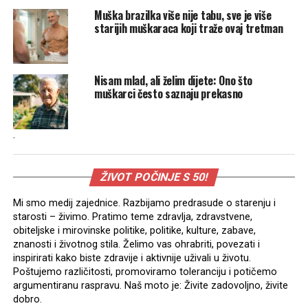
Muška brazilka više nije tabu, sve je više
starijih muškaraca koji traže ovaj tretman
Nisam mlad, ali želim dijete: Ono što
muškarci često saznaju prekasno
.
ŽIVOT POČINJE S 50!
Mi smo medij zajednice. Razbijamo predrasude o starenju i
starosti – živimo. Pratimo teme zdravlja, zdravstvene,
obiteljske i mirovinske politike, politike, kulture, zabave,
znanosti i životnog stila. Želimo vas ohrabriti, povezati i
inspirirati kako biste zdravije i aktivnije uživali u životu.
Poštujemo različitosti, promoviramo toleranciju i potičemo
argumentiranu raspravu. Naš moto je: Živite zadovoljno, živite
dobro.