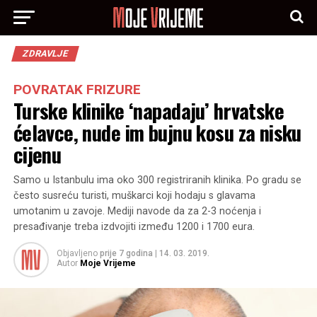
ZDRAVLJE
POVRATAK FRIZURE
Turske klinike ‘napadaju’ hrvatske
ćelavce, nude im bujnu kosu za nisku
cijenu
Samo u Istanbulu ima oko 300 registriranih klinika. Po gradu se
često susreću turisti, muškarci koji hodaju s glavama
umotanim u zavoje. Mediji navode da za 2-3 noćenja i
presađivanje treba izdvojiti između 1200 i 1700 eura.
Objavljeno
prije 7 godina
|
14. 03. 2019.
Autor
Moje Vrijeme