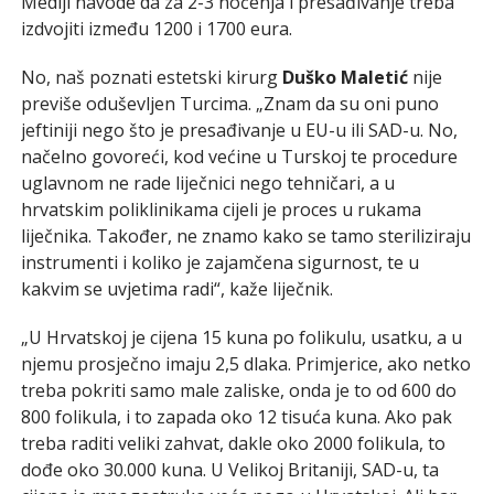
Mediji navode da za 2-3 noćenja i presađivanje treba
izdvojiti između 1200 i 1700 eura.
No, naš poznati estetski kirurg
Duško Maletić
nije
previše oduševljen Turcima. „Znam da su oni puno
jeftiniji nego što je presađivanje u EU-u ili SAD-u. No,
načelno govoreći, kod većine u Turskoj te procedure
uglavnom ne rade liječnici nego tehničari, a u
hrvatskim poliklinikama cijeli je proces u rukama
liječnika. Također, ne znamo kako se tamo steriliziraju
instrumenti i koliko je zajamčena sigurnost, te u
kakvim se uvjetima radi“, kaže liječnik.
„U Hrvatskoj je cijena 15 kuna po folikulu, usatku, a u
njemu prosječno imaju 2,5 dlaka. Primjerice, ako netko
treba pokriti samo male zaliske, onda je to od 600 do
800 folikula, i to zapada oko 12 tisuća kuna. Ako pak
treba raditi veliki zahvat, dakle oko 2000 folikula, to
dođe oko 30.000 kuna. U Velikoj Britaniji, SAD-u, ta