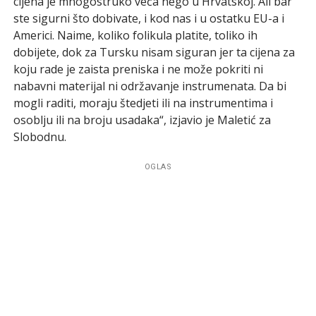
cijena je mnogostruko veća nego u Hrvatskoj. Ali bar
ste sigurni što dobivate, i kod nas i u ostatku EU-a i
Americi. Naime, koliko folikula platite, toliko ih
dobijete, dok za Tursku nisam siguran jer ta cijena za
koju rade je zaista preniska i ne može pokriti ni
nabavni materijal ni održavanje instrumenata. Da bi
mogli raditi, moraju štedjeti ili na instrumentima i
osoblju ili na broju usadaka“, izjavio je Maletić za
Slobodnu.
OGLAS