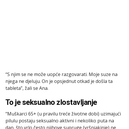
“S njim se ne može uopće razgovarati. Moje suze na
njega ne djeluju. On je opsjednut otkad je došla ta
tableta”, žali se Ana.
To je seksualno zlostavljanje
“Muškarci 65+ (u pravilu treće životne dobi) uzimajući
pilulu postaju seksualno aktivni i nekoliko puta na
dan, što vrlo često njihove supruge (vršnjakinje) ne