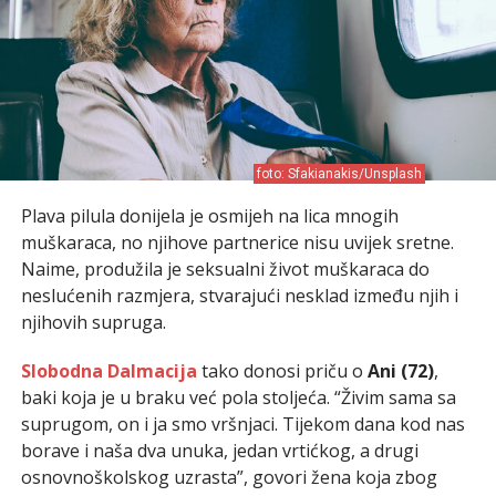
foto: Sfakianakis/Unsplash
Plava pilula donijela je osmijeh na lica mnogih
muškaraca, no njihove partnerice nisu uvijek sretne.
Naime, produžila je seksualni život muškaraca do
neslućenih razmjera, stvarajući nesklad između njih i
njihovih supruga.
Slobodna Dalmacija
tako donosi priču o
Ani (72)
,
baki koja je u braku već pola stoljeća. “Živim sama sa
suprugom, on i ja smo vršnjaci. Tijekom dana kod nas
borave i naša dva unuka, jedan vrtićkog, a drugi
osnovnoškolskog uzrasta”, govori žena koja zbog