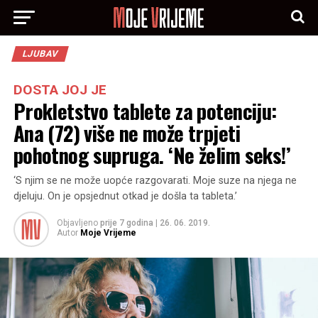
LJUBAV
DOSTA JOJ JE
Prokletstvo tablete za potenciju:
Ana (72) više ne može trpjeti
pohotnog supruga. ‘Ne želim seks!’
‘S njim se ne može uopće razgovarati. Moje suze na njega ne
djeluju. On je opsjednut otkad je došla ta tableta.’
Objavljeno
prije 7 godina
|
26. 06. 2019.
Autor
Moje Vrijeme