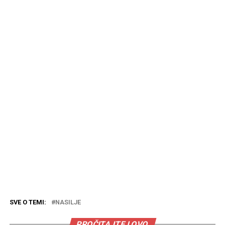
SVE O TEMI:
NASILJE
PROČITAJTE I OVO