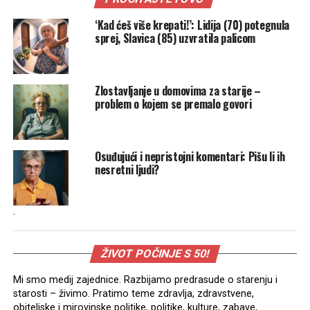
‘Kad ćeš više krepati!’: Lidija (70) potegnula
sprej, Slavica (85) uzvratila palicom
Zlostavljanje u domovima za starije –
problem o kojem se premalo govori
Osuđujući i nepristojni komentari: Pišu li ih
nesretni ljudi?
.
ŽIVOT POČINJE S 50!
Mi smo medij zajednice. Razbijamo predrasude o starenju i
starosti – živimo. Pratimo teme zdravlja, zdravstvene,
obiteljske i mirovinske politike, politike, kulture, zabave,