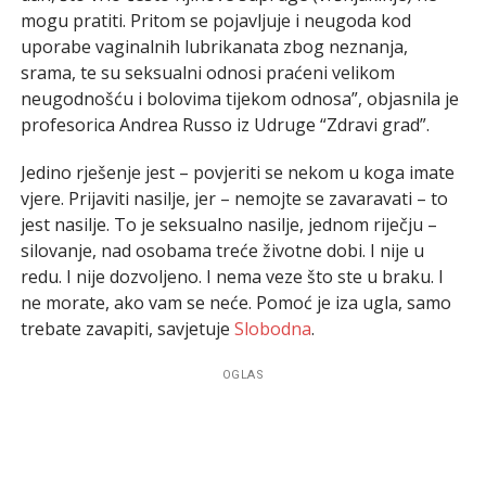
mogu pratiti. Pritom se pojavljuje i neugoda kod
uporabe vaginalnih lubrikanata zbog neznanja,
srama, te su seksualni odnosi praćeni velikom
neugodnošću i bolovima tijekom odnosa”, objasnila je
profesorica Andrea Russo iz Udruge “Zdravi grad”.
Jedino rješenje jest – povjeriti se nekom u koga imate
vjere. Prijaviti nasilje, jer – nemojte se zavaravati – to
jest nasilje. To je seksualno nasilje, jednom riječju –
silovanje, nad osobama treće životne dobi. I nije u
redu. I nije dozvoljeno. I nema veze što ste u braku. I
ne morate, ako vam se neće. Pomoć je iza ugla, samo
trebate zavapiti, savjetuje
Slobodna
.
OGLAS