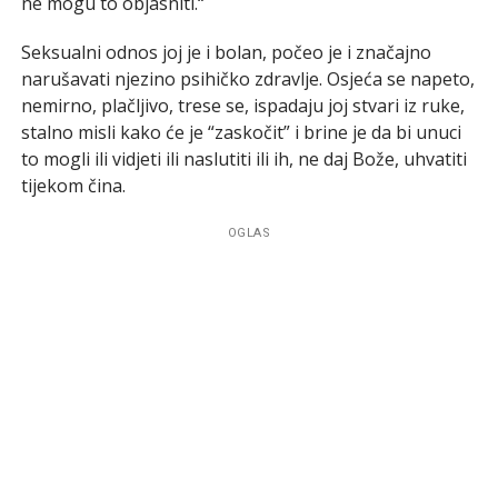
ne mogu to objasniti.“
Seksualni odnos joj je i bolan, počeo je i značajno
narušavati njezino psihičko zdravlje. Osjeća se napeto,
nemirno, plačljivo, trese se, ispadaju joj stvari iz ruke,
stalno misli kako će je “zaskočit” i brine je da bi unuci
to mogli ili vidjeti ili naslutiti ili ih, ne daj Bože, uhvatiti
tijekom čina.
OGLAS