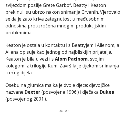
zvijezdom poslije Grete Garbo”. Beatty i Keaton
prekinuli su ubrzo nakon snimanja Crvenih. Vjerovalo
se da je zato kriva zategnutost u međusobnim
odnosima prouzročena mnogim produkcijskim
problemima.
Keaton je ostala u kontaktu i s Beattyjem i Allenom, a
Allena opisuje kao jednog od najbliskijih prijatelja.
Keaton je bila u vezi i s
Alom Pacinom
, svojim
kolegom iz trilogije Kum. Završila je tijekom snimanja
trećeg dijela.
Osebujna glumica majka je dvoje djece: djevojčice
nazvane
Dexter
(posvojene 1996.) i dječaka
Dukea
(posvojenog 2001.).
OGLAS