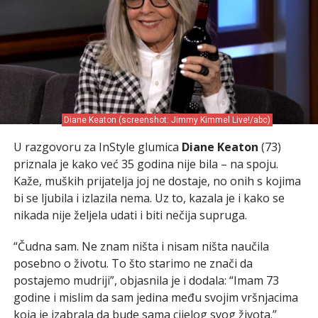
Diane Keaton (screenshot: Jimmy Kimmel Live!/abc)
U razgovoru za InStyle glumica
Diane Keaton
(73)
priznala je kako već 35 godina nije bila – na spoju.
Kaže, muških prijatelja joj ne dostaje, no onih s kojima
bi se ljubila i izlazila nema. Uz to, kazala je i kako se
nikada nije željela udati i biti nečija supruga.
“Čudna sam. Ne znam ništa i nisam ništa naučila
posebno o životu. To što starimo ne znači da
postajemo mudriji”, objasnila je i dodala: “Imam 73
godine i mislim da sam jedina među svojim vršnjacima
koja je izabrala da bude sama cijelog svog života.”