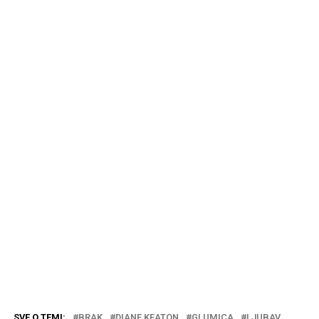
SVE O TEMI:
BRAK
DIANE KEATON
GLUMICA
LJUBAV