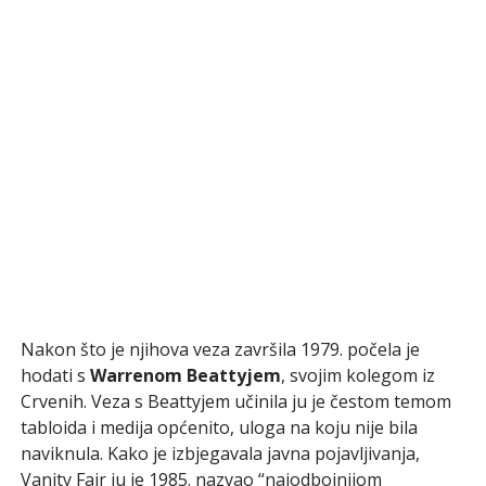
Nakon što je njihova veza završila 1979. počela je
hodati s
Warrenom Beattyjem
, svojim kolegom iz
Crvenih. Veza s Beattyjem učinila ju je čestom temom
tabloida i medija općenito, uloga na koju nije bila
naviknula. Kako je izbjegavala javna pojavljivanja,
Vanity Fair ju je 1985. nazvao “najodbojnijom