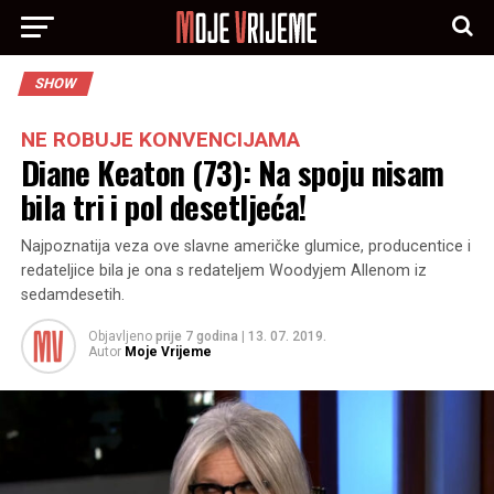
SHOW
NE ROBUJE KONVENCIJAMA
Diane Keaton (73): Na spoju nisam
bila tri i pol desetljeća!
Najpoznatija veza ove slavne američke glumice, producentice i
redateljice bila je ona s redateljem Woodyjem Allenom iz
sedamdesetih.
Objavljeno
prije 7 godina
|
13. 07. 2019.
Autor
Moje Vrijeme