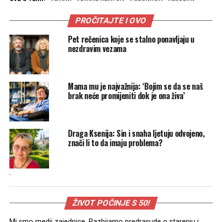
PROČITAJTE I OVO
Pet rečenica koje se stalno ponavljaju u
nezdravim vezama
Mama mu je najvažnija: ‘Bojim se da se naš
brak neće promijeniti dok je ona živa’
Draga Ksenija: Sin i snaha ljetuju odvojeno,
znači li to da imaju problema?
.
ŽIVOT POČINJE S 50!
Mi smo medij zajednice. Razbijamo predrasude o starenju i