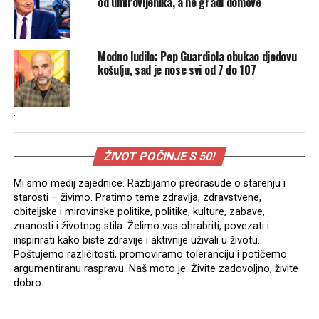
od umirovljenika, a ne gradi domove
Modno ludilo: Pep Guardiola obukao djedovu
košulju, sad je nose svi od 7 do 107
.
ŽIVOT POČINJE S 50!
Mi smo medij zajednice. Razbijamo predrasude o starenju i
starosti – živimo. Pratimo teme zdravlja, zdravstvene,
obiteljske i mirovinske politike, politike, kulture, zabave,
znanosti i životnog stila. Želimo vas ohrabriti, povezati i
inspirirati kako biste zdravije i aktivnije uživali u životu.
Poštujemo različitosti, promoviramo toleranciju i potičemo
argumentiranu raspravu. Naš moto je: Živite zadovoljno, živite
dobro.