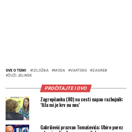
SVE O TEMI:
IZLOŽBA
MODA
VARTEKS
ZAGREB
ŽUŽI JELINEK
PROČITAJTE I OVO
Zagrepčanku (80) na cesti napao razbojnik:
‘Išla mi je krv na nos’
Gabričević prozvao Tomaševića: Ubire porez