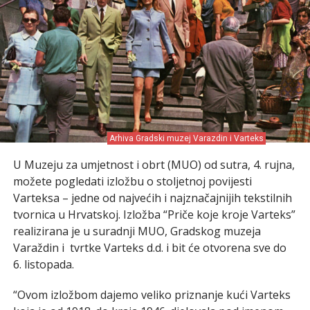
Arhiva Gradski muzej Varazdin i Varteks
U Muzeju za umjetnost i obrt (MUO) od sutra, 4. rujna,
možete pogledati izložbu o stoljetnoj povijesti
Varteksa – jedne od najvećih i najznačajnijih tekstilnih
tvornica u Hrvatskoj. Izložba “Priče koje kroje Varteks”
realizirana je u suradnji MUO, Gradskog muzeja
Varaždin i tvrtke Varteks d.d. i bit će otvorena sve do
6. listopada.
“Ovom izložbom dajemo veliko priznanje kući Varteks