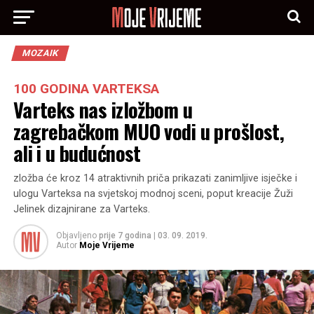
MOZAIK
100 GODINA VARTEKSA
Varteks nas izložbom u
zagrebačkom MUO vodi u prošlost,
ali i u budućnost
zložba će kroz 14 atraktivnih priča prikazati zanimljive isječke i
ulogu Varteksa na svjetskoj modnoj sceni, poput kreacije Žuži
Jelinek dizajnirane za Varteks.
Objavljeno
prije 7 godina
|
03. 09. 2019.
Autor
Moje Vrijeme