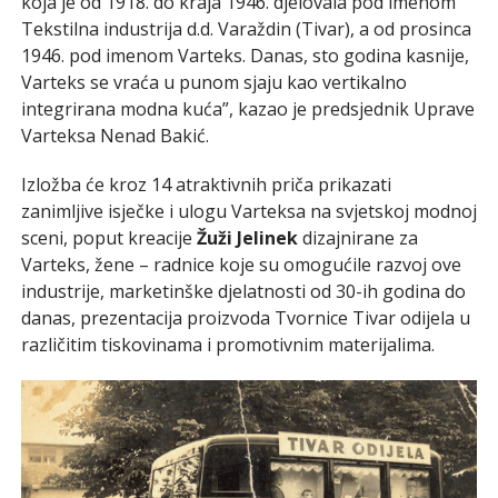
koja je od 1918. do kraja 1946. djelovala pod imenom
Tekstilna industrija d.d. Varaždin (Tivar), a od prosinca
1946. pod imenom Varteks. Danas, sto godina kasnije,
Varteks se vraća u punom sjaju kao vertikalno
integrirana modna kuća”, kazao je predsjednik Uprave
Varteksa Nenad Bakić.
Izložba će kroz 14 atraktivnih priča prikazati
zanimljive isječke i ulogu Varteksa na svjetskoj modnoj
sceni, poput kreacije
Žuži Jelinek
dizajnirane za
Varteks, žene – radnice koje su omogućile razvoj ove
industrije, marketinške djelatnosti od 30-ih godina do
danas, prezentacija proizvoda Tvornice Tivar odijela u
različitim tiskovinama i promotivnim materijalima.