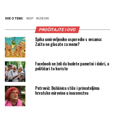
SVE O TEMI:
DIP
IZBORI
PROČITAJTE I OVO
Špika umirovljenike usporedio s ovcama:
Zašto ne glasate za mene?
Facebook ne želi da budete pametni i dobri, a
političari to koriste
Petrović: Božićnica stiže i primateljima
hrvatske mirovine u inozemstvu
.