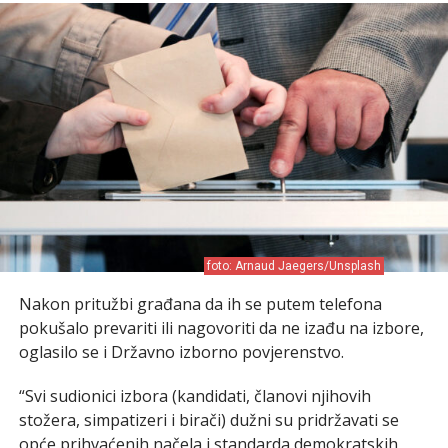
foto: Arnaud Jaegers/Unsplash
Nakon pritužbi građana da ih se putem telefona
pokušalo prevariti ili nagovoriti da ne izađu na izbore,
oglasilo se i Državno izborno povjerenstvo.
“Svi sudionici izbora (kandidati, članovi njihovih
stožera, simpatizeri i birači) dužni su pridržavati se
opće prihvaćenih načela i standarda demokratskih