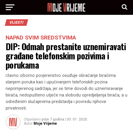
VIJESTI
NAPAD SVIM SREDSTVIMA
DIP: Odmah prestanite uznemiravati
građane telefonskim pozivima i
porukama
ržavno izborno povjerenstvo osuđuje obraćanje biračima
slanjem poruka kao i upućivanjem telefonskih poziva
neprimjerenog sadržaja, jer se time dovodi do uznemiravanje
birača, nedopušteno utječe na slobodu opredjeljenja birača, a u
određenim slučajevima predstavlja i povredu njihove
privatnosti.
Objavljeno
prije 7 godina
|
03. 01. 2020.
Autor
Moje Vrijeme