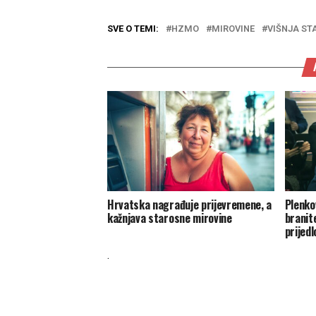
SVE O TEMI:
HZMO
MIROVINE
VIŠNJA ST
Hrvatska nagrađuje prijevremene, a
Plenkov
kažnjava starosne mirovine
branit
prijed
.