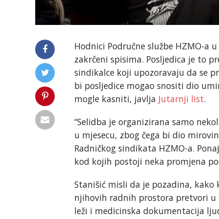
Hodnici Područne službe HZMO-a u T
zakrčeni spisima. Posljedica je to pr
sindikalce koji upozoravaju da se pr
bi posljedice mogao snositi dio umir
mogle kasniti, javlja
Jutarnji list
.
“Selidba je organizirana samo nekol
u mjesecu, zbog čega bi dio mirovin
Radničkog sindikata HZMO-a. Ponajv
kod kojih postoji neka promjena po
Stanišić misli da je pozadina, kako 
njihovih radnih prostora pretvori 
leži i medicinska dokumentacija ljud