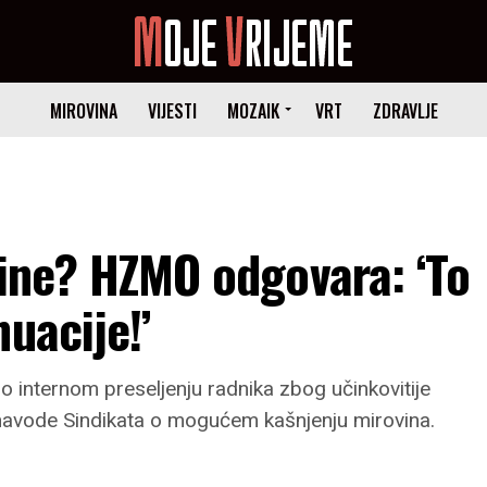
MIROVINA
VIJESTI
MOZAIK
VRT
ZDRAVLJE
vine? HZMO odgovara: ‘To
uacije!’
o internom preseljenju radnika zbog učinkovitije
navode Sindikata o mogućem kašnjenju mirovina.