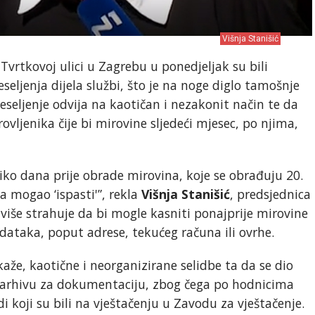
Višnja Stanišić
vrtkovoj ulici u Zagrebu u ponedjeljak su bili
eseljenja dijela službi, što je na noge diglo tamošnje
eseljenje odvija na kaotičan i nezakonit način te da
ovljenika čije bi mirovine sljedeći mjesec, po njima,
iko dana prije obrade mirovina, koje se obrađuju 20.
a mogao ‘ispasti'”, rekla
Višnja Stanišić
, predsjednica
iše strahuje da bi mogle kasniti ponajprije mirovine
dataka, poput adrese, tekućeg računa ili ovrhe.
kaže, kaotične i neorganizirane selidbe ta da se dio
u arhivu za dokumentaciju, zbog čega po hodnicima
i koji su bili na vještačenju u Zavodu za vještačenje.