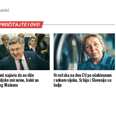
ANIŠIĆ
PROČITAJTE I OVO
ić najavio da on diže
Hrvatska na dnu EU po očekivanom
eljske mirovine, hakirao
radnom vijeku, Srbija i Slovenija su
log Možemo
bolje