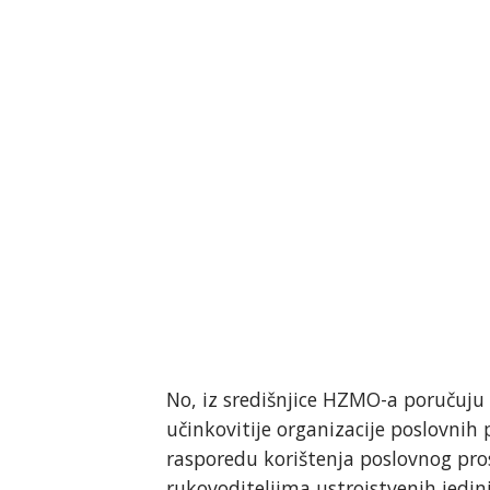
No, iz središnjice HZMO-a poručuju
učinkovitije organizacije poslovnih
rasporedu korištenja poslovnog pros
rukovoditeljima ustrojstvenih jedini