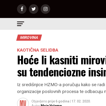
MIROVINA
KAOTIČNA SELIDBA
Hoće li kasniti miro
su tendenciozne insin
Iz središnjice HZMO-a poručuju kako se radi 
organizacije poslovnih procesa te odbacuju 
Objavljeno
prije 6 godina
|
17. 02. 2020.
Autor
Moje Vrijeme