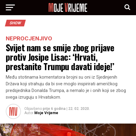
SHOW
NEPROCJENJIVO
Svijet nam se smije zbog prijave
protiv Josipe Lisac: ‘Hrvati,
prestanite Trumpu davati ideje!’
Među stotinama komentatora brojni su oni iz Sjedinjenih
Država koji strahuju da bi sve moglo inspirirati američkog
predsjednika Donalda Trumpa, a nemalo je i onih koji se zbog
svega izruguju s Hrvatskom.
Objavljeno
prije 6 godina
|
22. 02. 2020.
Autor
Moje Vrijeme