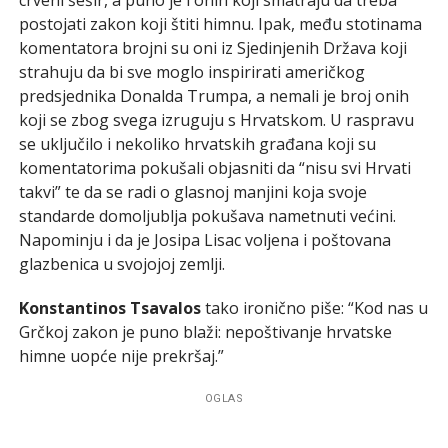
postojati zakon koji štiti himnu. Ipak, među stotinama
komentatora brojni su oni iz Sjedinjenih Država koji
strahuju da bi sve moglo inspirirati američkog
predsjednika Donalda Trumpa, a nemali je broj onih
koji se zbog svega izruguju s Hrvatskom. U raspravu
se uključilo i nekoliko hrvatskih građana koji su
komentatorima pokušali objasniti da “nisu svi Hrvati
takvi” te da se radi o glasnoj manjini koja svoje
standarde domoljublja pokušava nametnuti većini.
Napominju i da je Josipa Lisac voljena i poštovana
glazbenica u svojojoj zemlji.
Konstantinos Tsavalos
tako ironično piše: “Kod nas u
Grčkoj zakon je puno blaži: nepoštivanje hrvatske
himne uopće nije prekršaj.”
OGLAS