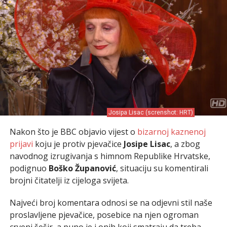
Josipa Lisac (screnshot: HRT)
Nakon što je BBC objavio vijest o
bizarnoj kaznenoj
prijavi
koju je protiv pjevačice
Josipe Lisac
, a zbog
navodnog izrugivanja s himnom Republike Hrvatske,
podignuo
Boško Županović
, situaciju su komentirali
brojni čitatelji iz cijeloga svijeta.
Najveći broj komentara odnosi se na odjevni stil naše
proslavljene pjevačice, posebice na njen ogroman
crveni šešir, a puno je i onih koji smatraju da treba