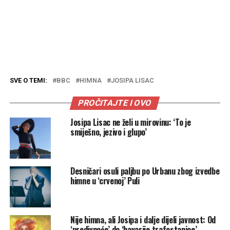
SVE O TEMI:
BBC
HIMNA
JOSIPA LISAC
PROČITAJTE I OVO
Josipa Lisac ne želi u mirovinu: ‘To je
smiješno, jezivo i glupo’
Desničari osuli paljbu po Urbanu zbog izvedbe
himne u ‘crvenoj’ Puli
Nije himna, ali Josipa i dalje dijeli javnost: Od
‘predivnoće’ do ‘havarije trafostanice’