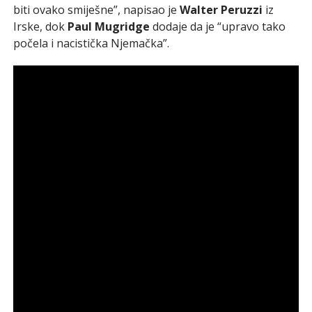
biti ovako smiješne”, napisao je
Walter Peruzzi
iz
Irske, dok
Paul Mugridge
dodaje da je “upravo tako
počela i nacistička Njemačka”.