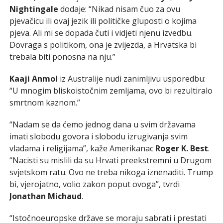
Nightingale
dodaje: “Nikad nisam čuo za ovu
pjevačicu ili ovaj jezik ili političke gluposti o kojima
pjeva. Ali mi se dopada čuti i vidjeti njenu izvedbu.
Dovraga s politikom, ona je zvijezda, a Hrvatska bi
trebala biti ponosna na nju.”
Kaaji Anmol
iz Australije nudi zanimljivu usporedbu:
“U mnogim bliskoistočnim zemljama, ovo bi rezultiralo
smrtnom kaznom.”
“Nadam se da ćemo jednog dana u svim državama
imati slobodu govora i slobodu izrugivanja svim
vladama i religijama”, kaže Amerikanac
Roger K. Best
.
“Nacisti su mislili da su Hrvati preekstremni u Drugom
svjetskom ratu. Ovo ne treba nikoga iznenaditi. Trump
bi, vjerojatno, volio zakon poput ovoga”, tvrdi
Jonathan Michaud
.
“Istočnoeuropske države se moraju sabrati i prestati