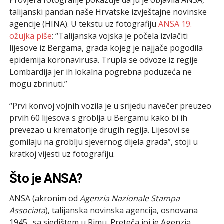
talijanski pandan naše Hrvatske izvještajne novinske
agencije (HINA). U tekstu uz fotografiju
ANSA 19.
ožujka piše
: “Talijanska vojska je počela izvlačiti
lijesove iz Bergama, grada kojeg je najjače pogodila
epidemija koronavirusa. Trupla se odvoze iz regije
Lombardija jer ih lokalna pogrebna poduzeća ne
mogu zbrinuti.”
“Prvi konvoj vojnih vozila je u srijedu navečer preuzeo
prvih 60 lijesova s groblja u Bergamu kako bi ih
prevezao u krematorije drugih regija. Lijesovi se
gomilaju na groblju sjevernog dijela grada”, stoji u
kratkoj vijesti uz fotografiju.
Što je ANSA?
ANSA (akronim od
Agenzia Nazionale Stampa
Associata
), talijanska novinska agencija, osnovana
1945., sa sjedištem u Rimu. Preteča joj je Agenzia