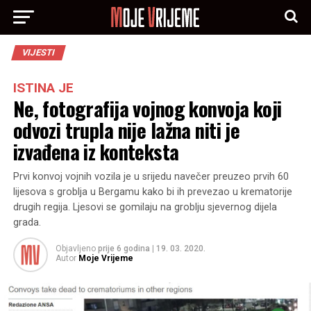
VIJESTI
ISTINA JE
Ne, fotografija vojnog konvoja koji
odvozi trupla nije lažna niti je
izvađena iz konteksta
Prvi konvoj vojnih vozila je u srijedu navečer preuzeo prvih 60
lijesova s groblja u Bergamu kako bi ih prevezao u krematorije
drugih regija. Ljesovi se gomilaju na groblju sjevernog dijela
grada.
Objavljeno
prije 6 godina
|
19. 03. 2020.
Autor
Moje Vrijeme