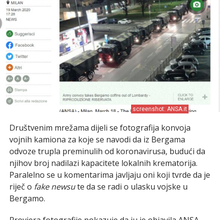
screenshot: ANSA.it
Društvenim mrežama dijeli se fotografija konvoja
vojnih kamiona za koje se navodi da iz Bergama
odvoze trupla preminulih od koronavirusa, budući da
njihov broj nadilazi kapacitete lokalnih krematorija.
Paralelno se u komentarima javljaju oni koji tvrde da je
riječ o
fake newsu
te da se radi o ulasku vojske u
Bergamo.
Provjera fotografije pokazuje da ju je objavila ANSA,