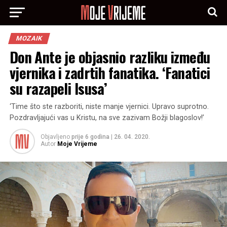
MOZAIK
Don Ante je objasnio razliku između
vjernika i zadrtih fanatika. ‘Fanatici
su razapeli Isusa’
‘Time što ste razboriti, niste manje vjernici. Upravo suprotno.
Pozdravljajući vas u Kristu, na sve zazivam Božji blagoslov!’
Objavljeno
prije 6 godina
|
26. 04. 2020.
Autor
Moje Vrijeme