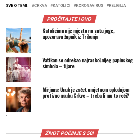
SVE O TEMI:
CRKVA
KATOLICI
KORONAVIRUS
RELIGIJA
PROČITAJTE I OVO
Katolicima nije mjesto na satu joge,
upozorava župnik iz Tribunja
Vatikan se odrekao najraskošnijeg papinskog
simbola – tijare
Mirjana: Unuk je začet umjetnom oplodnjom
protivno nauku Crkve – treba li mu to reći?
.
ŽIVOT POČINJE S 50!