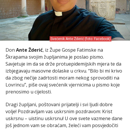
Svećenik Ante Žderić (foto: Facebook)
Don
Ante Žderić
, iz Župe Gospe Fatimske na
Škrapama svojim župljanima je poslao pismo.
Savjetuje im da se drže protuepidemijskih mjera te da
izbjegavaju masovne dolaske u crkvu. “Bilo bi mi krivo
da zbog nečije zadrtosti moram nekog sprovoditi na
Lovrincu”, piše ovaj svećenik vjernicima u pismo koje
prenosimo u cijelosti.
Dragi župljani, poštovani prijatelji i svi ljudi dobre
volje! Pozdravljam vas uskrsnim pozdravom: Krist
uskrsnu – uistinu uskrsnu! U ove svete vazmene dane
još jednom vam se obraćam, želeći vam posvjedočiti