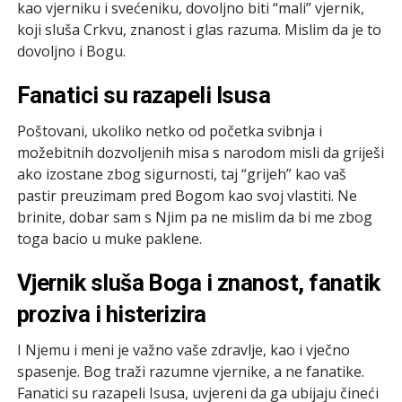
kao vjerniku i svećeniku, dovoljno biti “mali” vjernik,
koji sluša Crkvu, znanost i glas razuma. Mislim da je to
dovoljno i Bogu.
Fanatici su razapeli Isusa
Poštovani, ukoliko netko od početka svibnja i
možebitnih dozvoljenih misa s narodom misli da griješi
ako izostane zbog sigurnosti, taj “grijeh” kao vaš
pastir preuzimam pred Bogom kao svoj vlastiti. Ne
brinite, dobar sam s Njim pa ne mislim da bi me zbog
toga bacio u muke paklene.
Vjernik sluša Boga i znanost, fanatik
proziva i histerizira
I Njemu i meni je važno vaše zdravlje, kao i vječno
spasenje. Bog traži razumne vjernike, a ne fanatike.
Fanatici su razapeli Isusa, uvjereni da ga ubijaju čineći