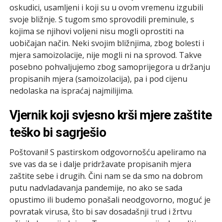
oskudici, usamljeni i koji su u ovom vremenu izgubili
svoje bližnje. S tugom smo sprovodili preminule, s
kojima se njihovi voljeni nisu mogli oprostiti na
uobičajan način. Neki svojim bližnjima, zbog bolesti i
mjera samoizolacije, nije mogli ni na sprovod. Takve
posebno pohvaljujemo zbog samoprijegora u držanju
propisanih mjera (samoizolacija), pa i pod cijenu
nedolaska na ispraćaj najmilijima.
Vjernik koji svjesno krši mjere zaštite
teško bi sagrješio
Poštovani! S pastirskom odgovornošću apeliramo na
sve vas da se i dalje pridržavate propisanih mjera
zaštite sebe i drugih. Čini nam se da smo na dobrom
putu nadvladavanja pandemije, no ako se sada
opustimo ili budemo ponašali neodgovorno, moguć je
povratak virusa, što bi sav dosadašnji trud i žrtvu