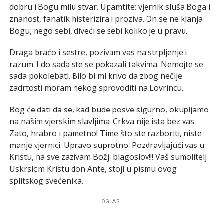
dobru i Bogu milu stvar. Upamtite: vjernik sluša Boga i
znanost, fanatik histerizira i proziva. On se ne klanja
Bogu, nego sebi, diveći se sebi koliko je u pravu.
Draga braćo i sestre, pozivam vas na strpljenje i
razum. I do sada ste se pokazali takvima. Nemojte se
sada pokolebati. Bilo bi mi krivo da zbog nečije
zadrtosti moram nekog sprovoditi na Lovrincu.
Bog će dati da se, kad bude posve sigurno, okupljamo
na našim vjerskim slavljima. Crkva nije ista bez vas.
Zato, hrabro i pametno! Time što ste razboriti, niste
manje vjernici. Upravo suprotno. Pozdravljajući vas u
Kristu, na sve zazivam Božji blagoslov!!! Vaš sumolitelj
Uskrslom Kristu don Ante, stoji u pismu ovog
splitskog svećenika.
OGLAS