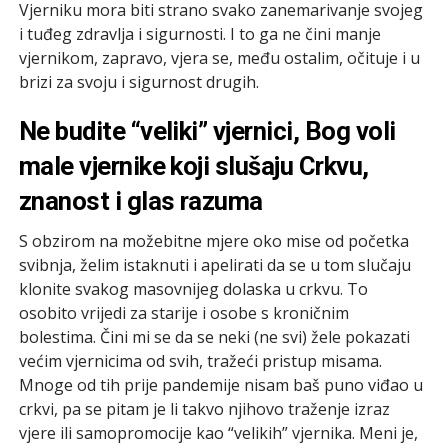
Vjerniku mora biti strano svako zanemarivanje svojeg
i tuđeg zdravlja i sigurnosti. I to ga ne čini manje
vjernikom, zapravo, vjera se, među ostalim, očituje i u
brizi za svoju i sigurnost drugih.
Ne budite “veliki” vjernici, Bog voli
male vjernike koji slušaju Crkvu,
znanost i glas razuma
S obzirom na možebitne mjere oko mise od početka
svibnja, želim istaknuti i apelirati da se u tom slučaju
klonite svakog masovnijeg dolaska u crkvu. To
osobito vrijedi za starije i osobe s kroničnim
bolestima. Čini mi se da se neki (ne svi) žele pokazati
većim vjernicima od svih, tražeći pristup misama.
Mnoge od tih prije pandemije nisam baš puno viđao u
crkvi, pa se pitam je li takvo njihovo traženje izraz
vjere ili samopromocije kao “velikih” vjernika. Meni je,