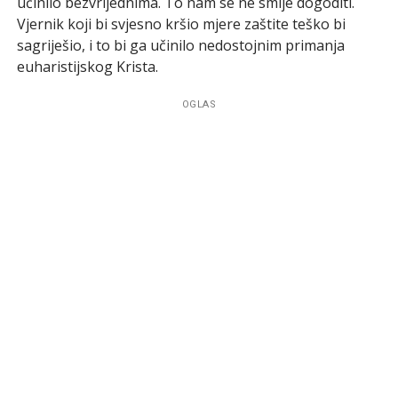
učinilo bezvrijednima. To nam se ne smije dogoditi.
Vjernik koji bi svjesno kršio mjere zaštite teško bi
sagriješio, i to bi ga učinilo nedostojnim primanja
euharistijskog Krista.
OGLAS