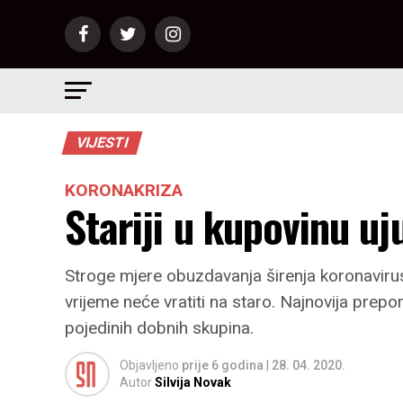
VIJESTI
KORONAKRIZA
Stariji u kupovinu u
Stroge mjere obuzdavanja širenja koronavirus
vrijeme neće vratiti na staro. Najnovija prep
pojedinih dobnih skupina.
Objavljeno
prije 6 godina
|
28. 04. 2020.
Autor
Silvija Novak