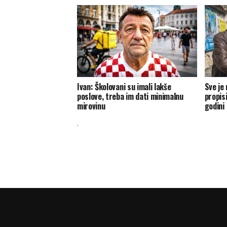
Ivan: Školovani su imali lakše
Sve je
poslove, treba im dati minimalnu
propis
mirovinu
godini
.