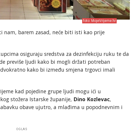
foto: MojeVrijeme.hr
i nam, barem zasad, neće biti isti kao prije
upcima osiguraju sredstva za dezinfekciju ruku te da
e previše ljudi kako bi mogli držati potreban
i dvokratno kako bi između smjena trgovci imali
ijeme kad pojedine grupe ljudi mogu ići u
kog stožera Istarske županije,
Dino Kozlevac
,
nabavku obave ujutro, a mlađima u popodnevnim i
OGLAS