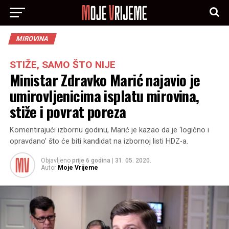
MIROVINA
STIŽE, SAMO ŠTO NIJE
Ministar Zdravko Marić najavio je
umirovljenicima isplatu mirovina,
stiže i povrat poreza
Komentirajući izbornu godinu, Marić je kazao da je ‘logično i
opravdano’ što će biti kandidat na izbornoj listi HDZ-a.
Objavljeno
prije 6 godina
|
31. 05. 2020.
Autor
Moje Vrijeme