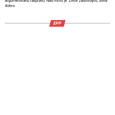
argumentiranu raspravu. Naš moto je: Živite zadovoljno, živite
dobro.
EPP