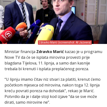
Zdravko Marić (screenshot: Al Jazeera)
Ministar financija
Zdravko Marić
kazao je u programu
Nove TV da će se isplata mirovina provesti prije
blagdana Tijelova, 11. lipnja, a samo dan kasnije
trebala bi krenuti i isplata preplaćenog poreza.
“U lipnju imamo čitav niz stvari za platiti, krenut ćemo
početkom mjeseca od mirovina, nakon toga 12. lipnja
kreću povrati poreza na dohodak”, rekao je Marić.
Potvrdio da je i dalje stoji kod izjave “da se sve može
dirati, samo mirovine ne”.