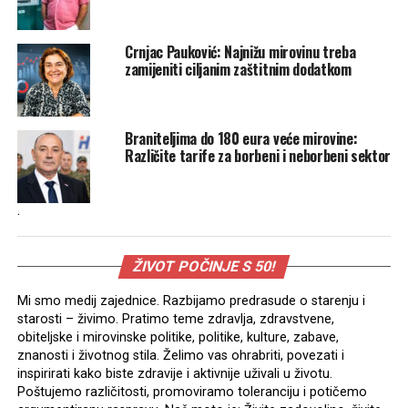
Crnjac Pauković: Najnižu mirovinu treba
zamijeniti ciljanim zaštitnim dodatkom
Braniteljima do 180 eura veće mirovine:
Različite tarife za borbeni i neborbeni sektor
.
ŽIVOT POČINJE S 50!
Mi smo medij zajednice. Razbijamo predrasude o starenju i
starosti – živimo. Pratimo teme zdravlja, zdravstvene,
obiteljske i mirovinske politike, politike, kulture, zabave,
znanosti i životnog stila. Želimo vas ohrabriti, povezati i
inspirirati kako biste zdravije i aktivnije uživali u životu.
Poštujemo različitosti, promoviramo toleranciju i potičemo