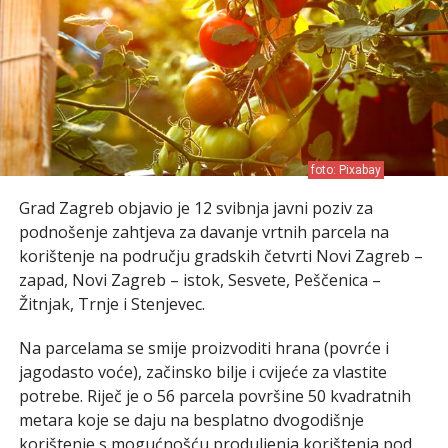
foto: Pixabay
Grad Zagreb objavio je 12 svibnja javni poziv za
podnošenje zahtjeva za davanje vrtnih parcela na
korištenje na području gradskih četvrti Novi Zagreb –
zapad, Novi Zagreb – istok, Sesvete, Peščenica –
Žitnjak, Trnje i Stenjevec.
Na parcelama se smije proizvoditi hrana (povrće i
jagodasto voće), začinsko bilje i cvijeće za vlastite
potrebe. Riječ je o 56 parcela površine 50 kvadratnih
metara koje se daju na besplatno dvogodišnje
korištenje s mogućnošću produljenja korištenja pod