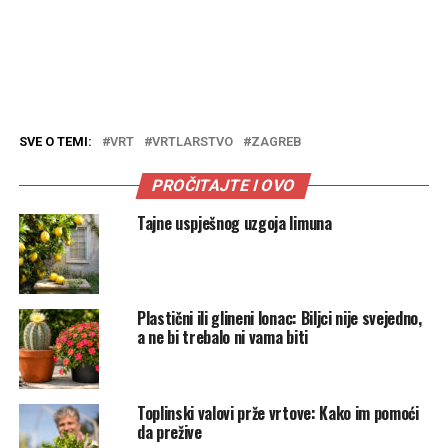
SVE O TEMI:
VRT
VRTLARSTVO
ZAGREB
PROČITAJTE I OVO
Tajne uspješnog uzgoja limuna
Plastični ili glineni lonac: Biljci nije svejedno,
a ne bi trebalo ni vama biti
Toplinski valovi prže vrtove: Kako im pomoći
da prežive