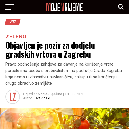
VRT
ZELENO
Objavljen je poziv za dodjelu
gradskih vrtova u Zagrebu
Pravo podnošenja zahtjeva za davanje na korištenje vrtne
parcele ima osoba s prebivalištem na području Grada Zagreba
koja nema u vlasništvu, suvlasništvu, zakupu ili na korištenju
drugo obradivo zemljište.
Objavljeno
prije 6 godina
|
13. 05. 2020.
Autor
Luka Zorić