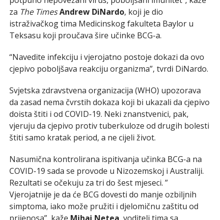
za
The Times
Andrew DiNardo
, koji je dio
istraživačkog tima Medicinskog fakulteta Baylor u
Teksasu koji proučava šire učinke BCG-a.
“Navedite infekciju i vjerojatno postoje dokazi da ovo
cjepivo poboljšava reakciju organizma”, tvrdi DiNardo.
Svjetska zdravstvena organizacija (WHO) upozorava
da zasad nema čvrstih dokaza koji bi ukazali da cjepivo
doista štiti i od COVID-19. Neki znanstvenici, pak,
vjeruju da cjepivo protiv tuberkuloze od drugih bolesti
štiti samo kratak period, a ne cijeli život.
Nasumična kontrolirana ispitivanja učinka BCG-a na
COVID-19 sada se provode u Nizozemskoj i Australiji.
Rezultati se očekuju za tri do šest mjeseci. ”
Vjerojatnije je da će BCG dovesti do manje ozbiljnih
simptoma, iako može pružiti i djelomičnu zaštitu od
prijenosa”, kaže
Mihai Netea
, voditelj tima sa