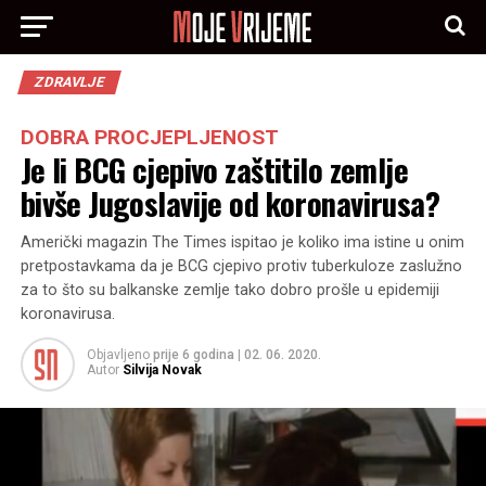
ZDRAVLJE
DOBRA PROCJEPLJENOST
Je li BCG cjepivo zaštitilo zemlje
bivše Jugoslavije od koronavirusa?
Američki magazin The Times ispitao je koliko ima istine u onim
pretpostavkama da je BCG cjepivo protiv tuberkuloze zaslužno
za to što su balkanske zemlje tako dobro prošle u epidemiji
koronavirusa.
Objavljeno
prije 6 godina
|
02. 06. 2020.
Autor
Silvija Novak