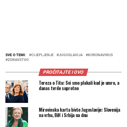
SVE O TEMI:
CIJEPLJENJE
JUGOSLAVIJA
KORONAVIRUS
ZDRAVSTVO
PROČITAJTE I OVO
Tereza o Titu: Svi smo plakali kad je umro, a
danas tvrde suprotno
Mirovinska karta bivše Jugoslavije: Slovenija
na vrhu, BiH i Srbija na dnu