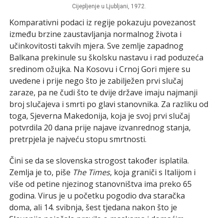
Cijepljenje u Ljubljani, 1972.
Komparativni podaci iz regije pokazuju povezanost
između brzine zaustavljanja normalnog života i
učinkovitosti takvih mjera. Sve zemlje zapadnog
Balkana prekinule su školsku nastavu i rad poduzeća
sredinom ožujka. Na Kosovu i Crnoj Gori mjere su
uvedene i prije nego što je zabilježen prvi slučaj
zaraze, pa ne čudi što te dvije države imaju najmanji
broj slučajeva i smrti po glavi stanovnika. Za razliku od
toga, Sjeverna Makedonija, koja je svoj prvi slučaj
potvrdila 20 dana prije najave izvanrednog stanja,
pretrpjela je najveću stopu smrtnosti.
Čini se da se slovenska strogost također isplatila.
Zemlja je to, piše
The Times
, koja graniči s Italijom i
više od petine njezinog stanovništva ima preko 65
godina. Virus je u početku pogodio dva staračka
doma, ali 14. svibnja, šest tjedana nakon što je