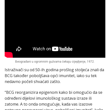
Beograđani u ogromnim gužvama čekaju cijepljenje, 1972.
Istraživači su od 50-ih godina prošlog stoljeća znali da
BCG također poboljšava opći imunitet, iako su tek
nedavno počeli shvaćati zašto.
“BCG reorganizira epigenom kako bi omogućio da se
određeni dijelovi imunološkog sustava izraze ili
zatome. A to onda omogućuje, kada vas izazove
potpuno nepovezani virus, poboljšani imunitet”, kaže