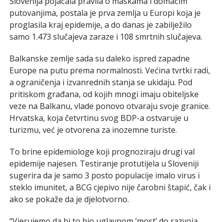
Slovenija pojačala pravila o maskama i domaćim
putovanjima, postala je prva zemlja u Europi koja je
proglasila kraj epidemije, a do danas je zabilježilo
samo 1.473 slučajeva zaraze i 108 smrtnih slučajeva.
Balkanske zemlje sada su daleko ispred zapadne
Europe na putu prema normalnosti. Većina tvrtki radi,
a ograničenja i izvanrednih stanja se ukidaju. Pod
pritiskom građana, od kojih mnogi imaju obiteljske
veze na Balkanu, vlade ponovo otvaraju svoje granice.
Hrvatska, koja četvrtinu svog BDP-a ostvaruje u
turizmu, već je otvorena za inozemne turiste.
To brine epidemiologe koji prognoziraju drugi val
epidemije najesen. Testiranje protutijela u Sloveniji
sugerira da je samo 3 posto populacije imalo virus i
steklo imunitet, a BCG cjepivo nije čarobni štapić, čak i
ako se pokaže da je djelotvorno.
“Vjerujemo da bi to bio uglavnom ‘most’ do razvoja