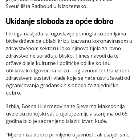
Sveučilišta Radboud u Nizozemskoj.
Ukidanje sloboda za opće dobro
I druga nasljeđa iz Jugoslavije pomogla su zemljama
bivše države da ublaži krizu izazvanu koronavirusom u
zdravstvenom sektoru. Iako njihova tijela za javno
zdravstvo ne surađuju blisko, Times navodi da te
države dijele kulturne i političke odlike koji su
oblikovali odgovor na krizu – uglavnom centralizirani
zdravstveni sustavi i vlade koje se neće ustručavati od
ograničavanja građanskih sloboda za zajedničko
dobro.
Srbija, Bosna i Hercegovina te Sjeverna Makedonija
uvele su policijski sat u cijeloj zemlji, a starijima od 65
godina bilo je zabranjeno izlaziti izvan kuće.
“Mjere nisu dobro primljene u javnosti, ali uspjeli smo.