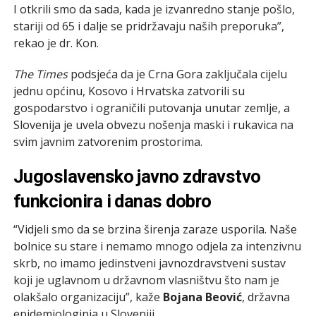
I otkrili smo da sada, kada je izvanredno stanje pošlo,
stariji od 65 i dalje se pridržavaju naših preporuka”,
rekao je dr. Kon.
The Times
podsjeća da je Crna Gora zaključala cijelu
jednu općinu, Kosovo i Hrvatska zatvorili su
gospodarstvo i ograničili putovanja unutar zemlje, a
Slovenija je uvela obvezu nošenja maski i rukavica na
svim javnim zatvorenim prostorima.
Jugoslavensko javno zdravstvo
funkcionira i danas dobro
“Vidjeli smo da se brzina širenja zaraze usporila. Naše
bolnice su stare i nemamo mnogo odjela za intenzivnu
skrb, no imamo jedinstveni javnozdravstveni sustav
koji je uglavnom u državnom vlasništvu što nam je
olakšalo organizaciju”, kaže
Bojana Beović
, državna
epidemiologinja u Sloveniji.