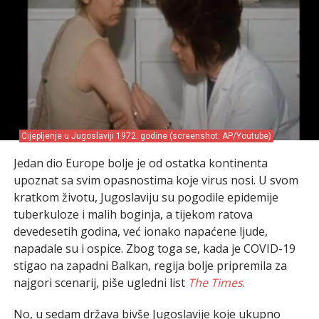
Cijepljenje u Jugoslaviji 1972. godine (screenshot: AP/Youtube)
Jedan dio Europe bolje je od ostatka kontinenta
upoznat sa svim opasnostima koje virus nosi. U svom
kratkom životu, Jugoslaviju su pogodile epidemije
tuberkuloze i malih boginja, a tijekom ratova
devedesetih godina, već ionako napaćene ljude,
napadale su i ospice. Zbog toga se, kada je COVID-19
stigao na zapadni Balkan, regija bolje pripremila za
najgori scenarij, piše ugledni list
The Times
.
No, u sedam država bivše Jugoslavije koje ukupno