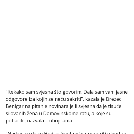
“Itekako sam svjesna što govorim. Dala sam vam jasne
odgovore iza kojih se neću sakriti”, kazala je Brezec
Benigar na pitanje novinara je li svjesna da je tisuće
silovanih žena u Domovinskome ratu, a koje su
pobacile, nazvala – ubojicama.
“Nadam se da se Hod za život neće pretvoriti u hod za