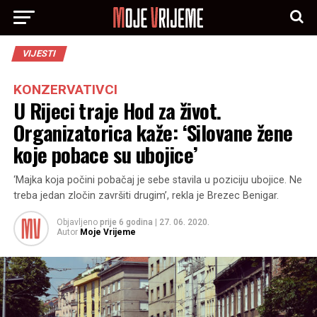
VIJESTI
KONZERVATIVCI
U Rijeci traje Hod za život.
Organizatorica kaže: ‘Silovane žene
koje pobace su ubojice’
‘Majka koja počini pobačaj je sebe stavila u poziciju ubojice. Ne
treba jedan zločin završiti drugim’, rekla je Brezec Benigar.
Objavljeno
prije 6 godina
|
27. 06. 2020.
Autor
Moje Vrijeme