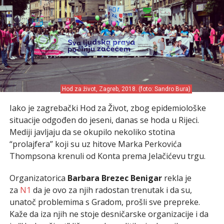
Hod za život, Zagreb, 2018. (foto: Sandro Bura)
Iako je zagrebački Hod za Život, zbog epidemiološke
situacije odgođen do jeseni, danas se hoda u Rijeci.
Mediji javljaju da se okupilo nekoliko stotina
“prolajfera” koji su uz hitove Marka Perkovića
Thompsona krenuli od Konta prema Jelačićevu trgu.
Organizatorica
Barbara Brezec Benigar
rekla je
za
N1
da je ovo za njih radostan trenutak i da su,
unatoč problemima s Gradom, prošli sve prepreke.
Kaže da iza njih ne stoje desničarske organizacije i da