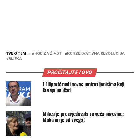
SVE O TEMI:
HOD ZA ŽIVOT
KONZERVATIVNA REVOLUCIJA
RIJEKA
PROČITAJTE I OVO
I Filipović nudi novac umirovljenicima koji
čuvaju unučad
Milica je prosvjedovala za veću mirovinu:
Muka mi je od svega!