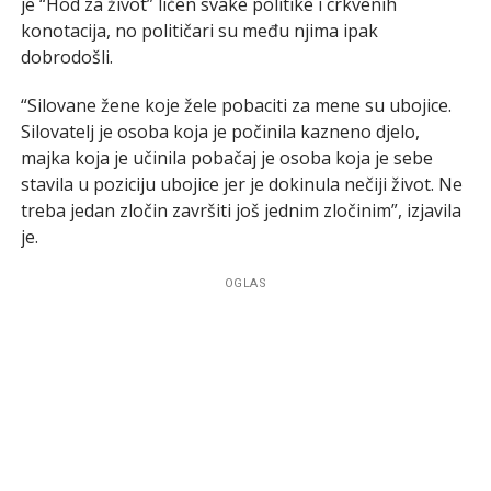
je “Hod za život” ličen svake politike i crkvenih
konotacija, no političari su među njima ipak
dobrodošli.
“Silovane žene koje žele pobaciti za mene su ubojice.
Silovatelj je osoba koja je počinila kazneno djelo,
majka koja je učinila pobačaj je osoba koja je sebe
stavila u poziciju ubojice jer je dokinula nečiji život. Ne
treba jedan zločin završiti još jednim zločinim”, izjavila
je.
OGLAS