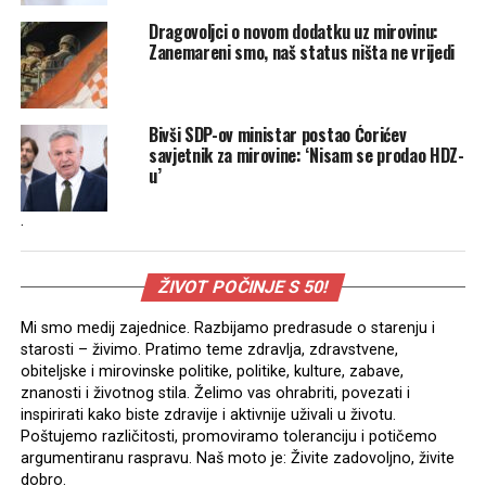
Dragovoljci o novom dodatku uz mirovinu:
Zanemareni smo, naš status ništa ne vrijedi
Bivši SDP-ov ministar postao Ćorićev
savjetnik za mirovine: ‘Nisam se prodao HDZ-
u’
.
ŽIVOT POČINJE S 50!
Mi smo medij zajednice. Razbijamo predrasude o starenju i
starosti – živimo. Pratimo teme zdravlja, zdravstvene,
obiteljske i mirovinske politike, politike, kulture, zabave,
znanosti i životnog stila. Želimo vas ohrabriti, povezati i
inspirirati kako biste zdravije i aktivnije uživali u životu.
Poštujemo različitosti, promoviramo toleranciju i potičemo
argumentiranu raspravu. Naš moto je: Živite zadovoljno, živite
dobro.