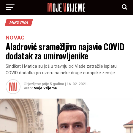
MIROVINA
NOVAC
Aladrović sramežljivo najavio COVID
dodatak za umirovljenike
Sindikat i Matica su još u travnju od Vlade zatražile isplatu
COVID dodatka po uzoru na neke druge europske zemlje.
Objavljeno
prije 5 godina
|
16. 02. 2021.
Autor
Moje Vrijeme