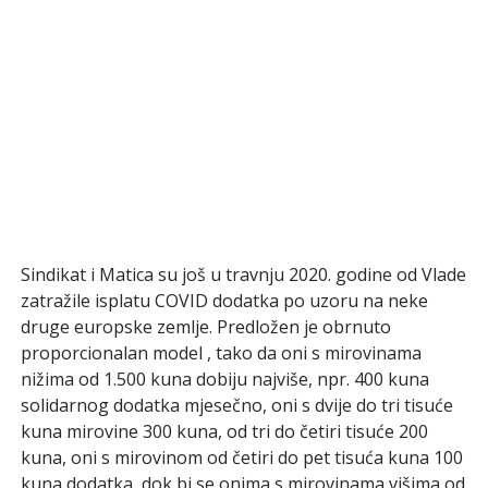
Sindikat i Matica su još u travnju 2020. godine od Vlade
zatražile isplatu COVID dodatka po uzoru na neke
druge europske zemlje. Predložen je obrnuto
proporcionalan model , tako da oni s mirovinama
nižima od 1.500 kuna dobiju najviše, npr. 400 kuna
solidarnog dodatka mjesečno, oni s dvije do tri ti­suće
kuna mirovine 300 kuna, od tri do četiri tisuće 200
kuna, oni s mirovinom od četiri do pet tisuća kuna 100
kuna dodatka, dok bi se onima s mirovinama višima od