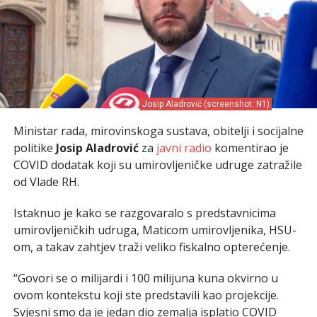
Josip Aladrović (screenshot: N1)
Ministar rada, mirovinskoga sustava, obitelji i socijalne
politike
Josip Aladrović
za
javni radio
komentirao je
COVID dodatak koji su umirovljeničke udruge zatražile
od Vlade RH.
Istaknuo je kako se razgovaralo s predstavnicima
umirovljeničkih udruga, Maticom umirovljenika, HSU-
om, a takav zahtjev traži veliko fiskalno opterećenje.
“Govori se o milijardi i 100 milijuna kuna okvirno u
ovom kontekstu koji ste predstavili kao projekcije.
Svjesni smo da je jedan dio zemalja isplatio COVID