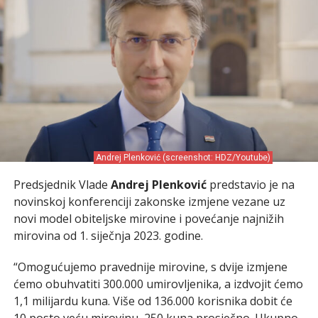
Andrej Plenković (screenshot: HDZ/Youtube)
Predsjednik Vlade
Andrej Plenković
predstavio je na
novinskoj konferenciji zakonske izmjene vezane uz
novi model obiteljske mirovine i povećanje najnižih
mirovina od 1. siječnja 2023. godine.
“Omogućujemo pravednije mirovine, s dvije izmjene
ćemo obuhvatiti 300.000 umirovljenika, a izdvojit ćemo
1,1 milijardu kuna. Više od 136.000 korisnika dobit će
10 posto veću mirovinu, 250 kuna prosječno. Ukupno