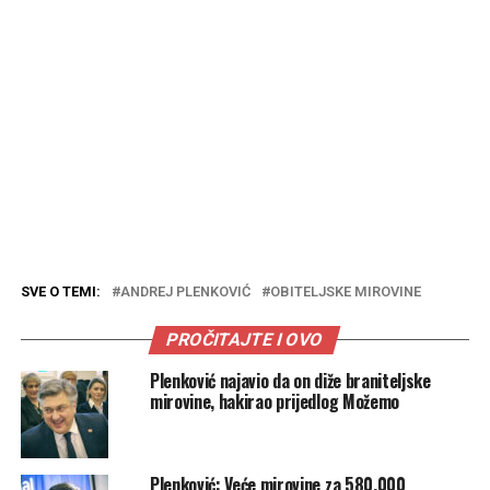
SVE O TEMI:
ANDREJ PLENKOVIĆ
OBITELJSKE MIROVINE
PROČITAJTE I OVO
Plenković najavio da on diže braniteljske
mirovine, hakirao prijedlog Možemo
Plenković: Veće mirovine za 580.000