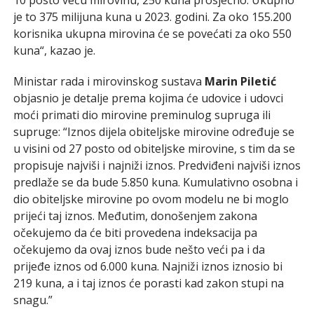
je to 375 milijuna kuna u 2023. godini. Za oko 155.200
korisnika ukupna mirovina će se povećati za oko 550
kuna“, kazao je.
Ministar rada i mirovinskog sustava
Marin Piletić
objasnio je detalje prema kojima će udovice i udovci
moći primati dio mirovine preminulog supruga ili
supruge: “Iznos dijela obiteljske mirovine određuje se
u visini od 27 posto od obiteljske mirovine, s tim da se
propisuje najviši i najniži iznos. Predviđeni najviši iznos
predlaže se da bude 5.850 kuna. Kumulativno osobna i
dio obiteljske mirovine po ovom modelu ne bi moglo
prijeći taj iznos. Međutim, donošenjem zakona
očekujemo da će biti provedena indeksacija pa
očekujemo da ovaj iznos bude nešto veći pa i da
prijeđe iznos od 6.000 kuna. Najniži iznos iznosio bi
219 kuna, a i taj iznos će porasti kad zakon stupi na
snagu.”