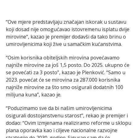
“Ove mjere predstavljaju značajan iskorak u sustavu
koji dosad nije omogućavao istovremenu isplatu dvije
mirovine“, kazao je premijer dodavši da tako brinu o
umirovljenicima koji žive u samačkim kućanstvima.
“Osim korisnika obiteljskih mirovina povećavamo
najniže mirovine za još 1,5 posto. Do 2025. ukupno će
se povećati za 3 posto”, kazao je Plenković. “Samo u
2023. povećat će se mirovina za 287.000 korisnika
najniže mirovine za što smo osigurali dodatnih 100
milijuna kuna”, kazao je.
“Poduzimamo sve da bi našim umirovljenicima
osigurali dostojanstvenu starost”, rekao je premijer i
dodao: “Ovim izmjenama realiziramo reforme u sklopu
plana oporavka kao i ciljeve nacionalne razvojne
strategije do 2030. godine. Siguran sam da će