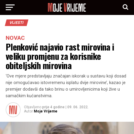
VIJESTI
NOVAC
Plenković najavio rast mirovina i
veliku promjenu za korisnike
obiteljskih mirovina
‘Ove mjere predstavljaju značajan iskorak u sustavu koji dosad
nije omogućavao istovremenu isplatu dvije mirovine’, kazao je
premijer dodavši da tako brinu o umirovljenicima koji žive u
samačkim kućanstvima.
Objavljeno
prije 4 godine
|
09. 06. 2022.
Autor
Moje Vrijeme