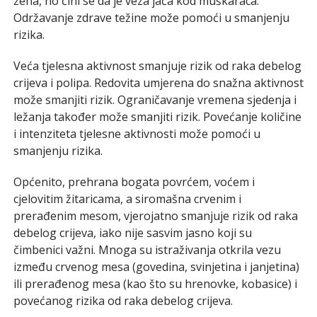
žena, no čini se da je veza jača kod muškaraca.
Održavanje zdrave težine može pomoći u smanjenju
rizika.
Veća tjelesna aktivnost smanjuje rizik od raka debelog
crijeva i polipa. Redovita umjerena do snažna aktivnost
može smanjiti rizik. Ograničavanje vremena sjedenja i
ležanja također može smanjiti rizik. Povećanje količine
i intenziteta tjelesne aktivnosti može pomoći u
smanjenju rizika.
Općenito, prehrana bogata povrćem, voćem i
cjelovitim žitaricama, a siromašna crvenim i
prerađenim mesom, vjerojatno smanjuje rizik od raka
debelog crijeva, iako nije sasvim jasno koji su
čimbenici važni. Mnoga su istraživanja otkrila vezu
između crvenog mesa (govedina, svinjetina i janjetina)
ili prerađenog mesa (kao što su hrenovke, kobasice) i
povećanog rizika od raka debelog crijeva.