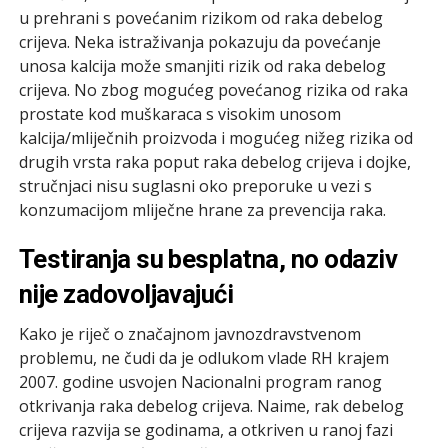
u prehrani s povećanim rizikom od raka debelog
crijeva. Neka istraživanja pokazuju da povećanje
unosa kalcija može smanjiti rizik od raka debelog
crijeva. No zbog mogućeg povećanog rizika od raka
prostate kod muškaraca s visokim unosom
kalcija/mliječnih proizvoda i mogućeg nižeg rizika od
drugih vrsta raka poput raka debelog crijeva i dojke,
stručnjaci nisu suglasni oko preporuke u vezi s
konzumacijom mliječne hrane za prevencija raka.
Testiranja su besplatna, no odaziv
nije zadovoljavajući
Kako je riječ o značajnom javnozdravstvenom
problemu, ne čudi da je odlukom vlade RH krajem
2007. godine usvojen Nacionalni program ranog
otkrivanja raka debelog crijeva. Naime, rak debelog
crijeva razvija se godinama, a otkriven u ranoj fazi