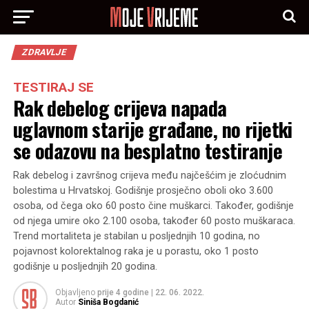
ZDRAVLJE
TESTIRAJ SE
Rak debelog crijeva napada
uglavnom starije građane, no rijetki
se odazovu na besplatno testiranje
Rak debelog i završnog crijeva među najčešćim je zloćudnim
bolestima u Hrvatskoj. Godišnje prosječno oboli oko 3.600
osoba, od čega oko 60 posto čine muškarci. Također, godišnje
od njega umire oko 2.100 osoba, također 60 posto muškaraca.
Trend mortaliteta je stabilan u posljednjih 10 godina, no
pojavnost kolorektalnog raka je u porastu, oko 1 posto
godišnje u posljednjih 20 godina.
Objavljeno
prije 4 godine
|
22. 06. 2022.
Autor
Siniša Bogdanić