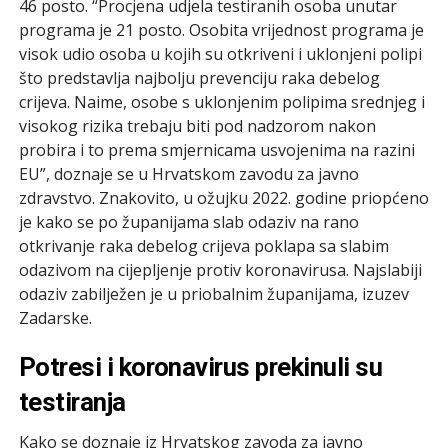
46 posto. “Procjena udjela testiranih osoba unutar
programa je 21 posto. Osobita vrijednost programa je
visok udio osoba u kojih su otkriveni i uklonjeni polipi
što predstavlja najbolju prevenciju raka debelog
crijeva. Naime, osobe s uklonjenim polipima srednjeg i
visokog rizika trebaju biti pod nadzorom nakon
probira i to prema smjernicama usvojenima na razini
EU”, doznaje se u Hrvatskom zavodu za javno
zdravstvo. Znakovito, u ožujku 2022. godine priopćeno
je kako se po županijama slab odaziv na rano
otkrivanje raka debelog crijeva poklapa sa slabim
odazivom na cijepljenje protiv koronavirusa. Najslabiji
odaziv zabilježen je u priobalnim županijama, izuzev
Zadarske.
Potresi i koronavirus prekinuli su
testiranja
Kako se doznaje iz Hrvatskog zavoda za javno