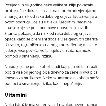
Posljednjih su godina neke velike studije pokazale
proturječne dokaze da vlakna u prehrani vjerojatno
smanjuju rizik od raka debelog crijeva. Istraživanja u
ovom području još su u tijeku. Međutim, nedavne
studije koje se posebno bave unosom cjelovitih
žitarica pokazuju da rizik od raka debelog crijeva
opada kako se prehrani dodaje više cjelovitih žitarica.
Ukratko, ograničenje crvenog i prerađenog mesa te
jedenje više povrća, voća i cjelovitih žitarica može
pomoći u smanjenju rizika.
Najbolje je ne piti alkohol. Ljudi koji piju ne bi trebali
popiti više od jednog pića dnevno za žene ili dva pića
dnevno za muškarce. Nekonzumiranje alkohola može
pomoći u smanjenju rizika, kao i nepušenje.
Vitamini
Neka istraživanja sugeriraju da svakodnevno uzimanje