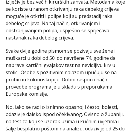
izlječiv je bez većih kirurških zahvata. Metodama koje
se koriste u ranom otkrivanju raka debelog crijeva
moguće je otkriti i polipe koji su predstadij raka
debelog crijeva. Na taj način, otkrivanjem i
odstranjivanjem polipa, uspješno se sprječava
nastanak raka debelog crijeva.
Svake dvije godine pismom se pozivaju sve žene i
muškarci u dobi od 50. do navršene 74. godine da
naprave kartični gvajakov test na nevidljivu krv u
stolici. Osobe s pozitivnim nalazom upućuju se na
probirnu kolonoskopiju. Dobni raspon i način
provedbe programa je u skladu s preporukama
Europske komisije.
No, iako se radi o iznimno opasnoj i čestoj bolesti,
odaziv je daleko ispod očekivanog. Ovisno o županiji,
na test za koji se uzorak uzima u kućnim uvjetima i
šalje besplatno poštom na analizu, odaziv je od 25 do