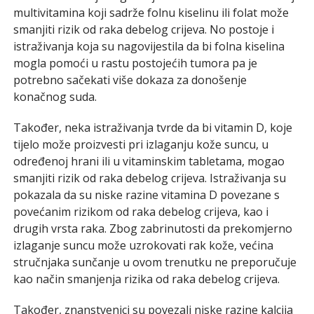
multivitamina koji sadrže folnu kiselinu ili folat može
smanjiti rizik od raka debelog crijeva. No postoje i
istraživanja koja su nagovijestila da bi folna kiselina
mogla pomoći u rastu postojećih tumora pa je
potrebno sačekati više dokaza za donošenje
konačnog suda.
Također, neka istraživanja tvrde da bi vitamin D, koje
tijelo može proizvesti pri izlaganju kože suncu, u
određenoj hrani ili u vitaminskim tabletama, mogao
smanjiti rizik od raka debelog crijeva. Istraživanja su
pokazala da su niske razine vitamina D povezane s
povećanim rizikom od raka debelog crijeva, kao i
drugih vrsta raka. Zbog zabrinutosti da prekomjerno
izlaganje suncu može uzrokovati rak kože, većina
stručnjaka sunčanje u ovom trenutku ne preporučuje
kao način smanjenja rizika od raka debelog crijeva.
Također, znanstvenici su povezali niske razine kalcija