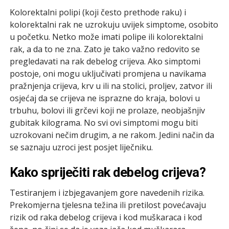
Kolorektalni polipi (koji često prethode raku) i
kolorektalni rak ne uzrokuju uvijek simptome, osobito
u početku. Netko može imati polipe ili kolorektalni
rak, a da to ne zna. Zato je tako važno redovito se
pregledavati na rak debelog crijeva. Ako simptomi
postoje, oni mogu uključivati promjena u navikama
pražnjenja crijeva, krv u ili na stolici, proljev, zatvor ili
osjećaj da se crijeva ne isprazne do kraja, bolovi u
trbuhu, bolovi ili grčevi koji ne prolaze, neobjašnjiv
gubitak kilograma. No svi ovi simptomi mogu biti
uzrokovani nečim drugim, a ne rakom. Jedini način da
se saznaju uzroci jest posjet liječniku.
Kako spriječiti rak debelog crijeva?
Testiranjem i izbjegavanjem gore navedenih rizika.
Prekomjerna tjelesna težina ili pretilost povećavaju
rizik od raka debelog crijeva i kod muškaraca i kod