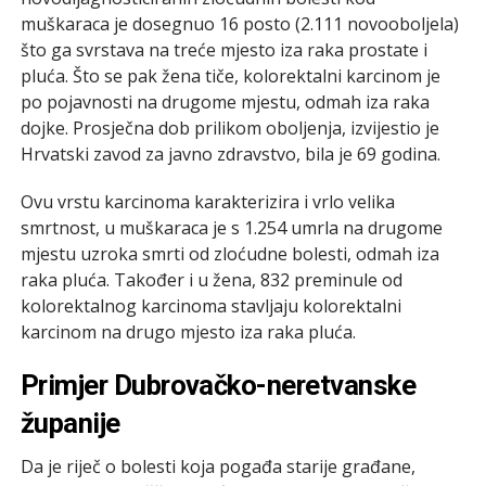
muškaraca je dosegnuo 16 posto (2.111 novooboljela)
što ga svrstava na treće mjesto iza raka prostate i
pluća. Što se pak žena tiče, kolorektalni karcinom je
po pojavnosti na drugome mjestu, odmah iza raka
dojke. Prosječna dob prilikom oboljenja, izvijestio je
Hrvatski zavod za javno zdravstvo, bila je 69 godina.
Ovu vrstu karcinoma karakterizira i vrlo velika
smrtnost, u muškaraca je s 1.254 umrla na drugome
mjestu uzroka smrti od zloćudne bolesti, odmah iza
raka pluća. Također i u žena, 832 preminule od
kolorektalnog karcinoma stavljaju kolorektalni
karcinom na drugo mjesto iza raka pluća.
Primjer Dubrovačko-neretvanske
županije
Da je riječ o bolesti koja pogađa starije građane,