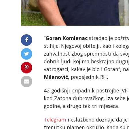
“
Goran Komlenac
stradao je požrt
stihije. Njegovoj obitelji, kao i ko
zahvalnost zbog spremnosti da svoju
dobrih ljudi kojima beskrajno dugu
vatrogasci, kakav je bio i Goran”, 
Milanović
, predsjednik RH.
42-godišnji pripadnik postrojbe JVP
kod Zatona dubrovačkog. Iza sebe je
godine, a drugo tek tri mjeseca.
Telegram
neslužbeno doznaje da je 
trenutku plamen okružio. Kada su pri