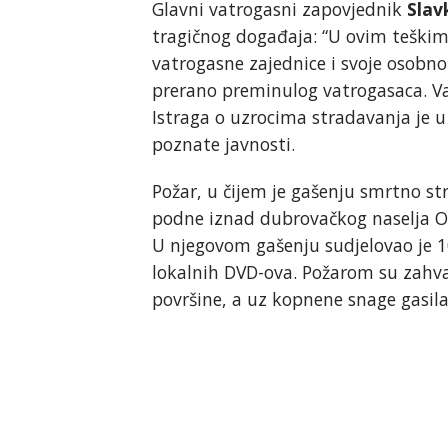
Glavni vatrogasni zapovjednik
Slav
tragičnog događaja: “U ovim teški
vatrogasne zajednice i svoje osobno
prerano preminulog vatrogasaca. Vat
Istraga o uzrocima stradavanja je u 
poznate javnosti.
Požar, u čijem je gašenju smrtno st
podne iznad dubrovačkog naselja Oraš
U njegovom gašenju sudjelovao je 10
lokalnih DVD-ova. Požarom su zahvać
površine, a uz kopnene snage gasila 