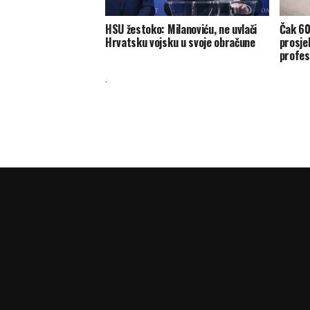
HSU žestoko: Milanoviću, ne uvlači
Čak 60
Hrvatsku vojsku u svoje obračune
prosje
profes
.