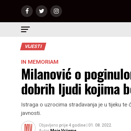
VIJESTI
IN MEMORIAM
Milanović o poginul
dobrih ljudi kojima
Istraga o uzrocima stradavanja je u tijeku te
javnosti.
Objavljeno
prije 4 godine
|
01. 08. 2022.
Autor
Moje Vrijeme