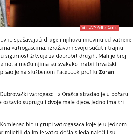
foto: JVP Velika Gorica
vovno spašavajući druge i njihovu imovinu od vatrene
legama vatrogascima, izražavam svoju sućut i trajnu
 sigurnost žrtvuje za dobrobit drugih. Mali je broj
jemo, a među njima su svakako hrabri hrvatski
napisao je na službenom Facebook profilu
Zoran
 Dubrovački vatrogasci iz Orašca stradao je u požaru
 ostavio suprugu i dvoje male djece. Jedno ima tri
Komlenac bio u grupi vatrogasaca koje je u jednom
mijetili da im je vatra došla s leđa naložili su