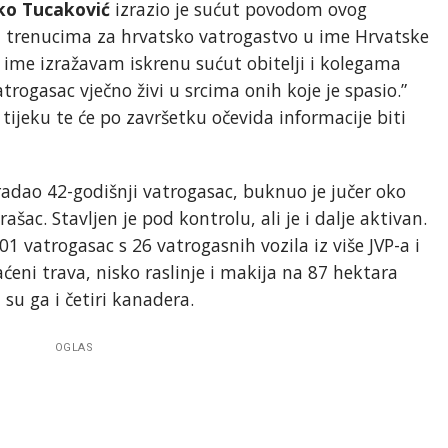
ko Tucaković
izrazio je sućut povodom ovog
m trenucima za hrvatsko vatrogastvo u ime Hrvatske
 ime izražavam iskrenu sućut obitelji i kolegama
rogasac vječno živi u srcima onih koje je spasio.”
tijeku te će po završetku očevida informacije biti
radao 42-godišnji vatrogasac, buknuo je jučer oko
ac. Stavljen je pod kontrolu, ali je i dalje aktivan.
1 vatrogasac s 26 vatrogasnih vozila iz više JVP-a i
eni trava, nisko raslinje i makija na 87 hektara
su ga i četiri kanadera.
OGLAS