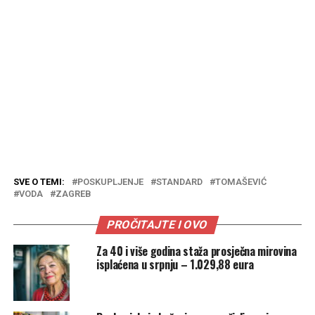
SVE O TEMI:
POSKUPLJENJE
STANDARD
TOMAŠEVIĆ
VODA
ZAGREB
PROČITAJTE I OVO
Za 40 i više godina staža prosječna mirovina
isplaćena u srpnju – 1.029,88 eura