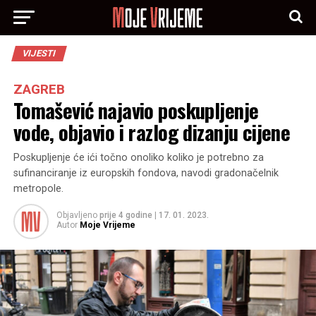
VIJESTI
ZAGREB
Tomašević najavio poskupljenje
vode, objavio i razlog dizanju cijene
Poskupljenje će ići točno onoliko koliko je potrebno za
sufinanciranje iz europskih fondova, navodi gradonačelnik
metropole.
Objavljeno
prije 4 godine
|
17. 01. 2023.
Autor
Moje Vrijeme