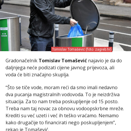
Tomislav Tomašević (foto: zagreb.hr)
Gradonačelnik
Tomislav Tomašević
najavio je da do
daljnjega neće podizati cijene javnog prijevoza, ali
voda će biti značajno skuplja.
“Što se tiče vode, moram reći da smo imali nedavno
dva pucanja magistralnih vodovoda. To je neizdrživa
situacija. Za to nam treba poskupljenje od 15 posto.
Treba nam taj novac za obnovu vodoopskrbne mreže.
Krediti su već uzeti i već ih teško vraćamo. Nemamo
kako drugačije to financirati nego poskupljenjem”,
rekao je Tomašević.