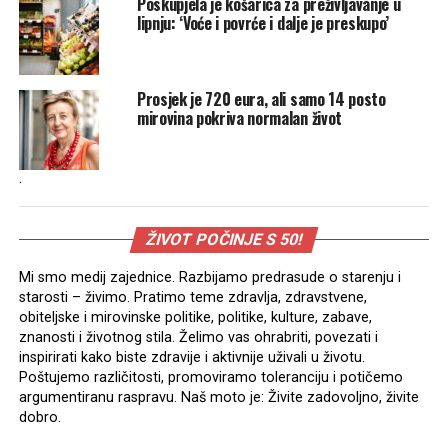
Poskupjela je košarica za preživljavanje u
lipnju: ‘Voće i povrće i dalje je preskupo’
Prosjek je 720 eura, ali samo 14 posto
mirovina pokriva normalan život
.
ŽIVOT POČINJE S 50!
Mi smo medij zajednice. Razbijamo predrasude o starenju i
starosti – živimo. Pratimo teme zdravlja, zdravstvene,
obiteljske i mirovinske politike, politike, kulture, zabave,
znanosti i životnog stila. Želimo vas ohrabriti, povezati i
inspirirati kako biste zdravije i aktivnije uživali u životu.
Poštujemo različitosti, promoviramo toleranciju i potičemo
argumentiranu raspravu. Naš moto je: Živite zadovoljno, živite
dobro.