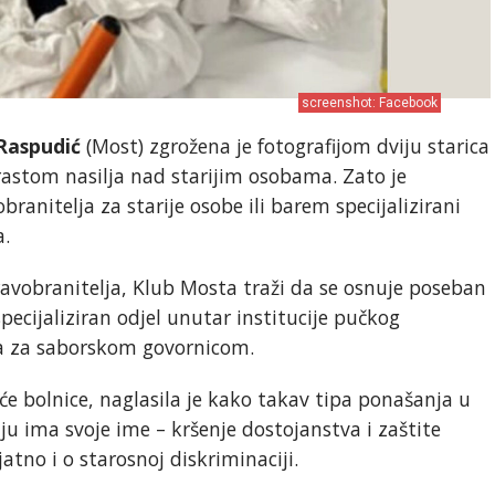
screenshot: Facebook
Raspudić
(Most) zgrožena je fotografijom dviju starica
rastom nasilja nad starijim osobama. Zato je
ranitelja za starije osobe ili barem specijalizirani
a.
ravobranitelja, Klub Mosta traži da se osnuje poseban
specijaliziran odjel unutar institucije pučkog
ica za saborskom govornicom.
će bolnice, naglasila je kako takav tipa ponašanja u
ju ima svoje ime – kršenje dostojanstva i zaštite
ojatno i o starosnoj diskriminaciji.