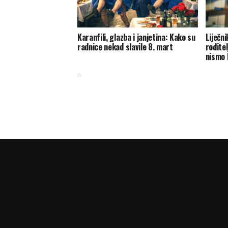
Karanfili, glazba i janjetina: Kako su
Liječni
radnice nekad slavile 8. mart
roditel
nismo 
.