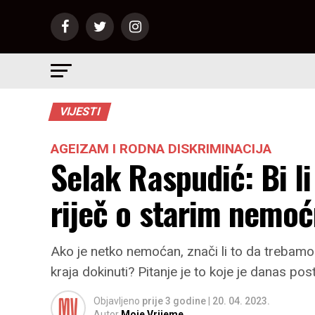
VIJESTI
AGEIZAM I RODNA DISKRIMINACIJA
Selak Raspudić: Bi li
riječ o starim nemo
Ako je netko nemoćan, znači li to da trebam
kraja dokinuti? Pitanje je to koje je danas p
Objavljeno
prije 3 godine
|
20. 04. 2023.
Autor
Moje Vrijeme