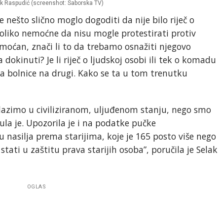
ak Raspudić (screenshot: Saborska TV)
e nešto slično moglo dogoditi da nije bilo riječ o
oliko nemoćne da nisu mogle protestirati protiv
moćan, znači li to da trebamo osnažiti njegovo
dokinuti? Je li riječ o ljudskoj osobi ili tek o komadu
 bolnice na drugi. Kako se ta u tom trenutku
lazimo u civiliziranom, uljuđenom stanju, nego smo
nula je. Upozorila je i na podatke pučke
u nasilja prema starijima, koje je 165 posto više nego
stati u zaštitu prava starijih osoba”, poručila je Selak
OGLAS