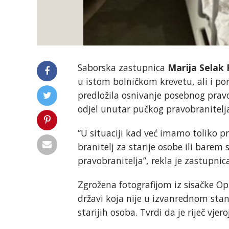
Saborska zastupnica
Marija Selak 
u istom bolničkom krevetu, ali i po
predložila osnivanje posebnog pravob
odjel unutar pučkog pravobranitelj
“U situaciji kad već imamo toliko p
branitelj za starije osobe ili barem 
pravobranitelja”, rekla je zastupn
Zgrožena fotografijom iz sisačke Op
državi koja nije u izvanrednom stan
starijih osoba. Tvrdi da je riječ vjer