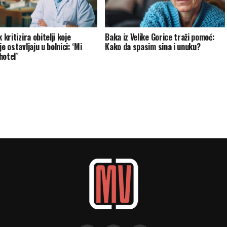
k kritizira obitelji koje
Baka iz Velike Gorice traži pomoć:
je ostavljaju u bolnici: ‘Mi
Kako da spasim sina i unuku?
hotel’