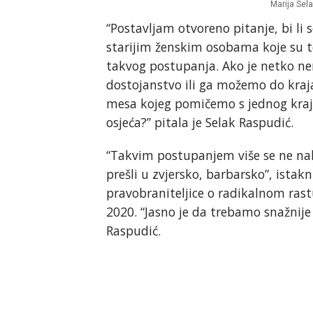
Marija Sel
“Postavljam otvoreno pitanje, bi li s
starijim ženskim osobama koje su t
takvog postupanja. Ako je netko ne
dostojanstvo ili ga možemo do kraja 
mesa kojeg pomičemo s jednog kraja
osjeća?” pitala je Selak Raspudić.
“Takvim postupanjem više se ne na
prešli u zvjersko, barbarsko”, istak
pravobraniteljice o radikalnom rast
2020. “Jasno je da trebamo snažnije 
Raspudić.