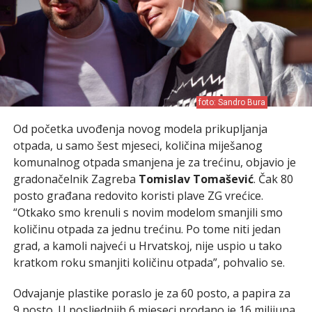
foto: Sandro Bura
Od početka uvođenja novog modela prikupljanja
otpada, u samo šest mjeseci, količina miješanog
komunalnog otpada smanjena je za trećinu, objavio je
gradonačelnik Zagreba
Tomislav Tomašević
. Čak 80
posto građana redovito koristi plave ZG vrećice.
“Otkako smo krenuli s novim modelom smanjili smo
količinu otpada za jednu trećinu. Po tome niti jedan
grad, a kamoli najveći u Hrvatskoj, nije uspio u tako
kratkom roku smanjiti količinu otpada”, pohvalio se.
Odvajanje plastike poraslo je za 60 posto, a papira za
9 posto. U posljednjih 6 mjeseci prodano je 16 milijuna