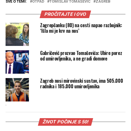
SVE O TEMI:
OTPAD
TOMISLAV TOMAŠEVIĆ
ZAGREB
PROČITAJTE I OVO
Zagrepčanku (80) na cesti napao razbojnik:
‘Išla mi je krv na nos’
Gabričević prozvao Tomaševića: Ubire porez
od umirovljenika, a ne gradi domove
Zagreb nosi mirovinski sustav, ima 505.000
radnika i 185.000 umirovljenika
.
ŽIVOT POČINJE S 50!