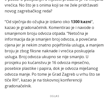
vrećica. No što je s onima koji se ne žele pridržavati
novog zagrebačkog reda?
“Od siječnja do ožujka je izdano oko
1300 kazni
“,
kazao je gradonačelnik. Komentirao je i navode o
smanjenom broju odvoza otpada. “Netočna je
informacija da je smanjen broj odvoza, a povećana
cijena jer je nekim znatno pojeftinila usluga, a manjem
broju je zbog fiksne naknade i vrećica poskupjela
usluga. Broj odvoza ukupno se nije smanjio. U
prosjeku po kućanstvu je 16 odvoza mjesečno,
posebice plastike i papira, dok je odvoza miješanog
odvoza manje. Po tome je Grad Zagreb u vrhu što se
tiče RH”, kazao je na tiskovnoj konferenciji
gradonačelnik.
OGLAS