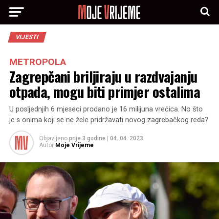
VIJESTI
METROPOLA
Zagrepčani briljiraju u razdvajanju
otpada, mogu biti primjer ostalima
U posljednjih 6 mjeseci prodano je 16 milijuna vrećica. No što
je s onima koji se ne žele pridržavati novog zagrebačkog reda?
Objavljeno
prije 3 godine
|
04. 04. 2023.
Autor
Moje Vrijeme