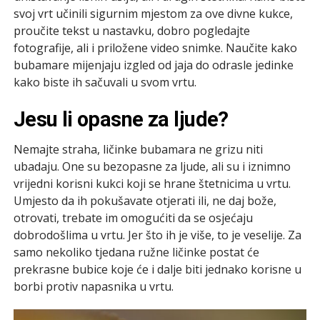
svoj vrt učinili sigurnim mjestom za ove divne kukce,
proučite tekst u nastavku, dobro pogledajte
fotografije, ali i priložene video snimke. Naučite kako
bubamare mijenjaju izgled od jaja do odrasle jedinke
kako biste ih sačuvali u svom vrtu.
Jesu li opasne za ljude?
Nemajte straha, ličinke bubamara ne grizu niti
ubadaju. One su bezopasne za ljude, ali su i iznimno
vrijedni korisni kukci koji se hrane štetnicima u vrtu.
Umjesto da ih pokušavate otjerati ili, ne daj bože,
otrovati, trebate im omogućiti da se osjećaju
dobrodošlima u vrtu. Jer što ih je više, to je veselije. Za
samo nekoliko tjedana ružne ličinke postat će
prekrasne bubice koje će i dalje biti jednako korisne u
borbi protiv napasnika u vrtu.