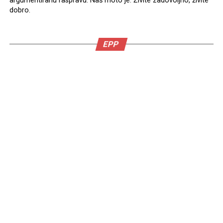
argumentiranu raspravu. Naš moto je: Živite zadovoljno, živite
dobro.
EPP