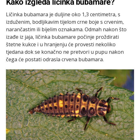
Kako izgleda ličinka bubamare?
Ličinka bubamara je duljine oko 1,3 centimetra, s
izduženim, bodljikavim tijelom crne boje s crvenim,
narančastim ili bijelim oznakama. Odmah nakon što
izađe iz jaja, ličinka bubamare počinje proždirati
štetne kukce i u hranjenju će provesti nekoliko
tjedana dok se konačno ne pretvori u pupu nakon
čega će postati odrasla crvena bubamara.