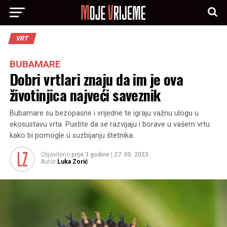
VRT
BUBAMARE
Dobri vrtlari znaju da im je ova
životinjica najveći saveznik
Bubamare su bezopasne i vrijedne te igraju važnu ulogu u
ekosustavu vrta. Pustite da se razvijaju i borave u vašem vrtu
kako bi pomogle u suzbijanju štetnika.
Objavljeno
prije 3 godine
|
27. 05. 2023.
Autor
Luka Zorić