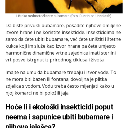
Ličinka sedmotočkaste bubamare (foto: Dustin on Unsplash)
Da biste privukli bubamare, posadite njihove omiljene
izvore hrane i ne koristite insekticide. Insekticidima ne
samo da ćete ubiti bubamare, već ćete uništiti i štetne
kukce koji im služe kao izvor hrane pa ćete umjesto
harmonične dinamične vrtne zajednice imati sterilni
vrt posve istrgnut iz prirodnog ciklusa i života.
Imajte na umu da bubamare trebaju i izvor vode. To
ne mora biti bazen ili fontana; dovoljna je plitka
zdjelica s vodom. Vodu treba često mijenjati kako u
njoj komarci ne bi položili jaja.
Hoće li i ekološki insekticidi poput
neema i sapunice ubiti bubamare i
njihova jajašca?