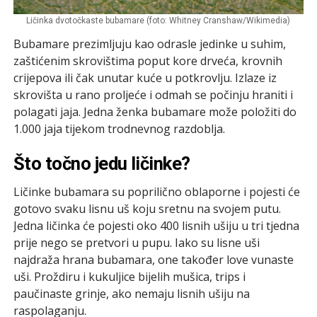
Ličinka dvotočkaste bubamare (foto: Whitney Cranshaw/Wikimedia)
Bubamare prezimljuju kao odrasle jedinke u suhim,
zaštićenim skrovištima poput kore drveća, krovnih
crijepova ili čak unutar kuće u potkrovlju. Izlaze iz
skrovišta u rano proljeće i odmah se počinju hraniti i
polagati jaja. Jedna ženka bubamare može položiti do
1.000 jaja tijekom trodnevnog razdoblja.
Što točno jedu ličinke?
Ličinke bubamara su poprilično oblaporne i pojesti će
gotovo svaku lisnu uš koju sretnu na svojem putu.
Jedna ličinka će pojesti oko 400 lisnih ušiju u tri tjedna
prije nego se pretvori u pupu. Iako su lisne uši
najdraža hrana bubamara, one također love vunaste
uši. Proždiru i kukuljice bijelih mušica, trips i
paučinaste grinje, ako nemaju lisnih ušiju na
raspolaganju.