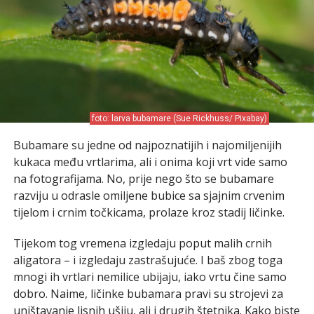
foto: larva bubamare (Sue Rickhuss/ Pixabay)
Bubamare su jedne od najpoznatijih i najomiljenijih
kukaca među vrtlarima, ali i onima koji vrt vide samo
na fotografijama. No, prije nego što se bubamare
razviju u odrasle omiljene bubice sa sjajnim crvenim
tijelom i crnim točkicama, prolaze kroz stadij ličinke.
Tijekom tog vremena izgledaju poput malih crnih
aligatora – i izgledaju zastrašujuće. I baš zbog toga
mnogi ih vrtlari nemilice ubijaju, iako vrtu čine samo
dobro. Naime, ličinke bubamara pravi su strojevi za
uništavanje lisnih ušiju, ali i drugih štetnika. Kako biste