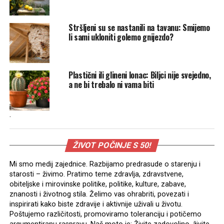
Stršljeni su se nastanili na tavanu: Smijemo
li sami ukloniti golemo gnijezdo?
Plastični ili glineni lonac: Biljci nije svejedno,
a ne bi trebalo ni vama biti
.
ŽIVOT POČINJE S 50!
Mi smo medij zajednice. Razbijamo predrasude o starenju i
starosti – živimo. Pratimo teme zdravlja, zdravstvene,
obiteljske i mirovinske politike, politike, kulture, zabave,
znanosti i životnog stila. Želimo vas ohrabriti, povezati i
inspirirati kako biste zdravije i aktivnije uživali u životu.
Poštujemo različitosti, promoviramo toleranciju i potičemo