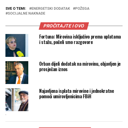
SVE O TEMI:
ENERGETSKI DODATAK
POŽEGA
SOCIJALNE NAKNADE
PROČITAJTE I OVO
Fortuna: Mirovina isključivo prema uplatama
i stažu, počeli smo razgovore
Orban dijeli dodatak na mirovinu, objavljen je
prosječan iznos
Najavljena isplata mirovine i jednokratne
pomoći umirovljenicima FBiH
.