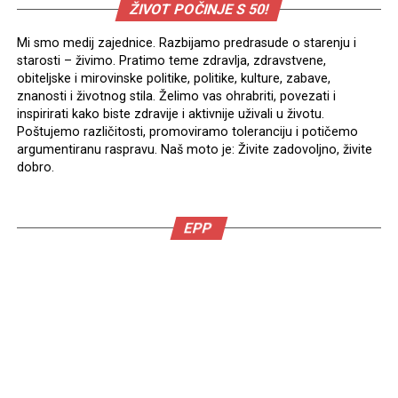
ŽIVOT POČINJE S 50!
Mi smo medij zajednice. Razbijamo predrasude o starenju i
starosti – živimo. Pratimo teme zdravlja, zdravstvene,
obiteljske i mirovinske politike, politike, kulture, zabave,
znanosti i životnog stila. Želimo vas ohrabriti, povezati i
inspirirati kako biste zdravije i aktivnije uživali u životu.
Poštujemo različitosti, promoviramo toleranciju i potičemo
argumentiranu raspravu. Naš moto je: Živite zadovoljno, živite
dobro.
EPP