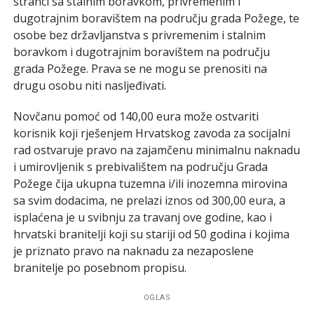
stranci sa stalnim boravkom, privremenim i
dugotrajnim boravištem na području grada Požege, te
osobe bez državljanstva s privremenim i stalnim
boravkom i dugotrajnim boravištem na području
grada Požege. Prava se ne mogu se prenositi na
drugu osobu niti nasljeđivati.
Novčanu pomoć od 140,00 eura može ostvariti
korisnik koji rješenjem Hrvatskog zavoda za socijalni
rad ostvaruje pravo na zajamčenu minimalnu naknadu
i umirovljenik s prebivalištem na području Grada
Požege čija ukupna tuzemna i/ili inozemna mirovina
sa svim dodacima, ne prelazi iznos od 300,00 eura, a
isplaćena je u svibnju za travanj ove godine, kao i
hrvatski branitelji koji su stariji od 50 godina i kojima
je priznato pravo na naknadu za nezaposlene
branitelje po posebnom propisu.
OGLAS