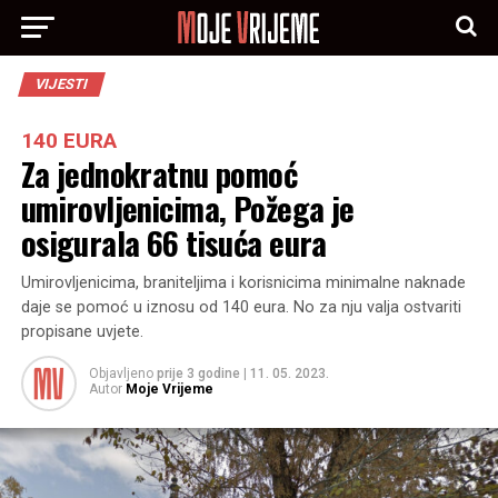
VIJESTI
140 EURA
Za jednokratnu pomoć
umirovljenicima, Požega je
osigurala 66 tisuća eura
Umirovljenicima, braniteljima i korisnicima minimalne naknade
daje se pomoć u iznosu od 140 eura. No za nju valja ostvariti
propisane uvjete.
Objavljeno
prije 3 godine
|
11. 05. 2023.
Autor
Moje Vrijeme