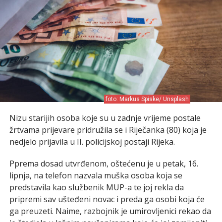
foto: Markus Spiske/ Unsplash
Nizu starijih osoba koje su u zadnje vrijeme postale
žrtvama prijevare pridružila se i Riječanka (80) koja je
nedjelo prijavila u II. policijskoj postaji Rijeka.
Pprema dosad utvrđenom, oštećenu je u petak, 16.
lipnja, na telefon nazvala muška osoba koja se
predstavila kao službenik MUP-a te joj rekla da
pripremi sav ušteđeni novac i preda ga osobi koja će
ga preuzeti. Naime, razbojnik je umirovljenici rekao da