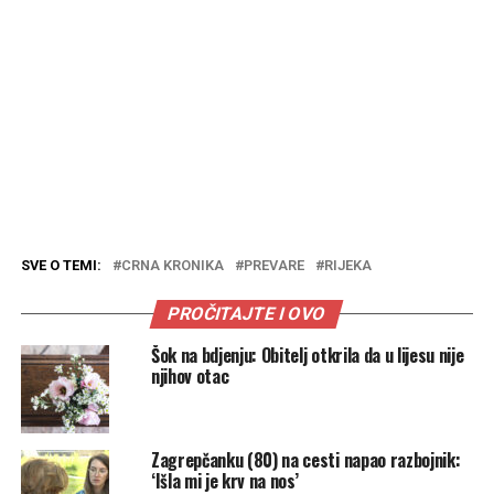
SVE O TEMI:
CRNA KRONIKA
PREVARE
RIJEKA
PROČITAJTE I OVO
Šok na bdjenju: Obitelj otkrila da u lijesu nije
njihov otac
Zagrepčanku (80) na cesti napao razbojnik:
‘Išla mi je krv na nos’