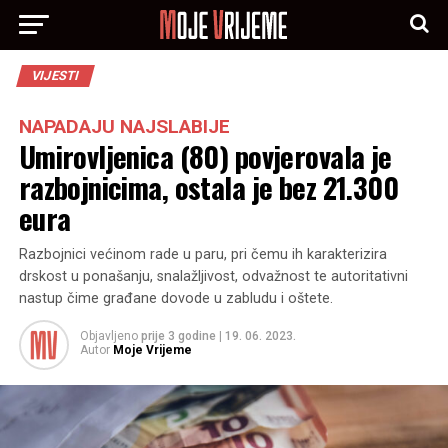
VIJESTI
NAPADAJU NAJSLABIJE
Umirovljenica (80) povjerovala je
razbojnicima, ostala je bez 21.300
eura
Razbojnici većinom rade u paru, pri čemu ih karakterizira
drskost u ponašanju, snalažljivost, odvažnost te autoritativni
nastup čime građane dovode u zabludu i oštete.
Objavljeno
prije 3 godine
|
19. 06. 2023.
Autor
Moje Vrijeme