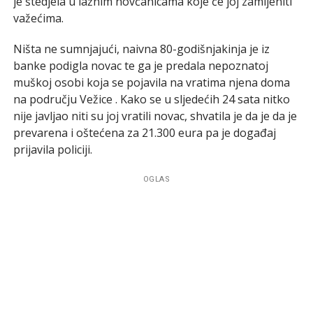
je štedjela u lažnim novčanicama koje će joj zamijeniti
važećima.
Ništa ne sumnjajući, naivna 80-godišnjakinja je iz
banke podigla novac te ga je predala nepoznatoj
muškoj osobi koja se pojavila na vratima njena doma
na području Vežice . Kako se u sljedećih 24 sata nitko
nije javljao niti su joj vratili novac, shvatila je da je da je
prevarena i oštećena za 21.300 eura pa je događaj
prijavila policiji.
OGLAS