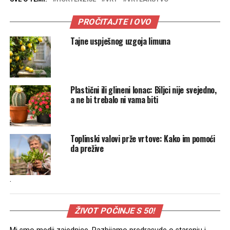
PROČITAJTE I OVO
Tajne uspješnog uzgoja limuna
Plastični ili glineni lonac: Biljci nije svejedno,
a ne bi trebalo ni vama biti
Toplinski valovi prže vrtove: Kako im pomoći
da prežive
.
ŽIVOT POČINJE S 50!