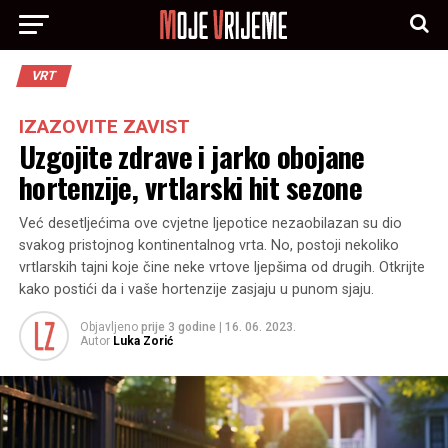
VRT
IZAZOVITE ZAVIST
Uzgojite zdrave i jarko obojane
hortenzije, vrtlarski hit sezone
Već desetljećima ove cvjetne ljepotice nezaobilazan su dio
svakog pristojnog kontinentalnog vrta. No, postoji nekoliko
vrtlarskih tajni koje čine neke vrtove ljepšima od drugih. Otkrijte
kako postići da i vaše hortenzije zasjaju u punom sjaju.
Objavljeno
prije 3 godine
|
16. 06. 2023.
Autor
Luka Zorić