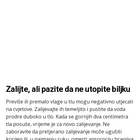
Zalijte, ali pazite da ne utopite biljku
Previše ili premalo vlage u tlu mogu negativno utjecati
na cvjetove. Zalijevajte ih temeljito i pustite da voda
prodre duboko u tlo. Kada se gornjih dva centimetra
tla posuše, vrijeme je za novo zalijevanje. Ne
zaboravite da pretjerano zalijevanje može ugušiti
korijen ili, u najmanju ruku, omesti apsorpciju hranjiva