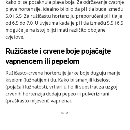
kako bi se potaknula plava boja. Za održavanje cvatnje
plave hortenzije, idealno bi bilo da pH tla bude između
5,0 i 5,5. Za ružičastu hortenziju preporučeni pH tla je
od 6,5 do 7,0. U uvjetima kada je pH tla između 5,5 i 6,5
moguće je na istoj biljci imati različito obojane
cvjetove.
Ružičaste i crvene boje pojačajte
vapnencem ili pepelom
Ružičasto-crvene hortenzije jarke boje duguju manje
kiselom (lužnatijem) tlu. Kako bi smanjili kiselost
(pojačali lužnatost), vrtlari u tlo ili supstrat za uzgoj
crvenih hortenzija dodaju pepeo ili pulverizirani
(praškasto mljeveni) vapnenac.
OGLAS