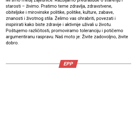
Mi smo medij zajednice. Razbijamo predrasude o starenju i
starosti – živimo. Pratimo teme zdravlja, zdravstvene,
obiteljske i mirovinske politike, politike, kulture, zabave,
znanosti i životnog stila. Želimo vas ohrabriti, povezati i
inspirirati kako biste zdravije i aktivnije uživali u životu.
Poštujemo različitosti, promoviramo toleranciju i potičemo
argumentiranu raspravu. Naš moto je: Živite zadovoljno, živite
dobro.
EPP