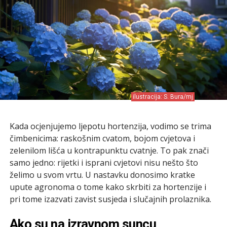
ilustracija: S. Bura/mj
Kada ocjenjujemo ljepotu hortenzija, vodimo se trima
čimbenicima: raskošnim cvatom, bojom cvjetova i
zelenilom lišća u kontrapunktu cvatnje. To pak znači
samo jedno: rijetki i isprani cvjetovi nisu nešto što
želimo u svom vrtu. U nastavku donosimo kratke
upute agronoma o tome kako skrbiti za hortenzije i
pri tome izazvati zavist susjeda i slučajnih prolaznika.
Ako su na izravnom suncu,