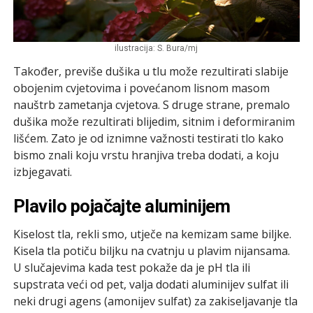
ilustracija: S. Bura/mj
Također, previše dušika u tlu može rezultirati slabije
obojenim cvjetovima i povećanom lisnom masom
nauštrb zametanja cvjetova. S druge strane, premalo
dušika može rezultirati blijedim, sitnim i deformiranim
lišćem. Zato je od iznimne važnosti testirati tlo kako
bismo znali koju vrstu hranjiva treba dodati, a koju
izbjegavati.
Plavilo pojačajte aluminijem
Kiselost tla, rekli smo, utječe na kemizam same biljke.
Kisela tla potiču biljku na cvatnju u plavim nijansama.
U slučajevima kada test pokaže da je pH tla ili
supstrata veći od pet, valja dodati aluminijev sulfat ili
neki drugi agens (amonijev sulfat) za zakiseljavanje tla