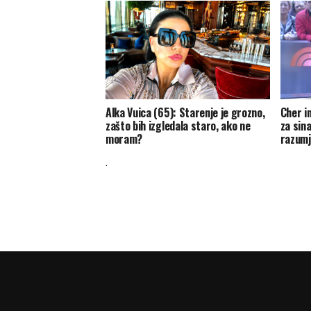
Alka Vuica (65): Starenje je grozno,
Cher im
zašto bih izgledala staro, ako ne
za sina
moram?
razumj
.