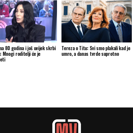
a 80 godina i još uvijek skrbi
Tereza o Titu: Svi smo plakali kad je
: Mnogi roditelji će je
umro, a danas tvrde suprotno
eti