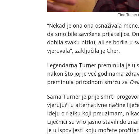
Tina Turner
“Nekad je ona ona osnaživala mene,
da smo bile savršene prijateljice. On
dobila svaku bitku, ali se borila u s
vjerovala”, zaključila je Cher.
Legendarna Turner preminula je u 
nakon što joj je već godinama zdrav
preminula prirodnom smrću za
Dai
Sama Turner je prije smrti progovori
vjerujući u alternativne načine lij
ideju o riziku koji preuzimam, nika
Liječnici su vrlo jasno stavili do z
je u ispovijesti koju možete pročita