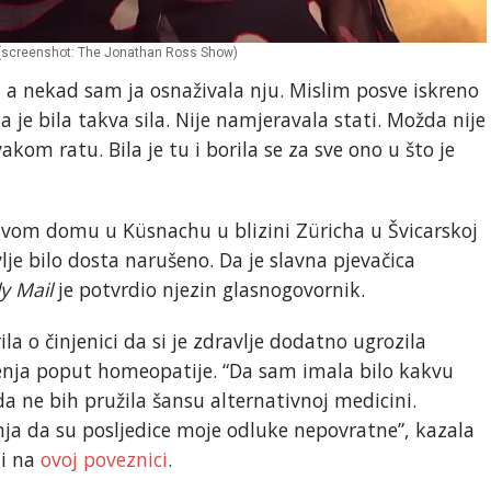
 (screenshot: The Jonathan Ross Show)
 a nekad sam ja osnaživala nju. Mislim posve iskreno
a je bila takva sila. Nije namjeravala stati. Možda nije
vakom ratu. Bila je tu i borila se za sve ono u što je
svom domu u Küsnachu u blizini Züricha u Švicarskoj
lje bilo dosta narušeno. Da je slavna pjevačica
ly Mail
je potvrdio njezin glasnogovornik.
la o činjenici da si je zdravlje dodatno ugrozila
ečenja poput homeopatije. “Da sam imala bilo kakvu
da ne bih pružila šansu alternativnoj medicini.
nanja da su posljedice moje odluke nepovratne”, kazala
ti na
ovoj poveznici
.