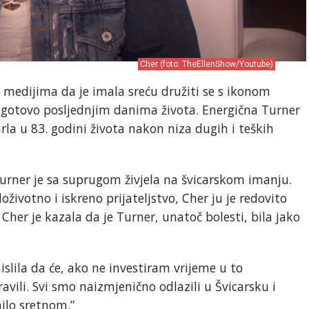
Cher (foto: TheEllenShow/Youtube)
e medijima da je imala sreću družiti se s ikonom
gotovo posljednjim danima života. Energična Turner
rla u 83. godini života nakon niza dugih i teških
Turner je sa suprugom živjela na švicarskom imanju.
loživotno i iskreno prijateljstvo, Cher ju je redovito
her je kazala da je Turner, unatoč bolesti, bila jako
islila da će, ako ne investiram vrijeme u to
ravili. Svi smo naizmjenično odlazili u Švicarsku i
nilo sretnom.”