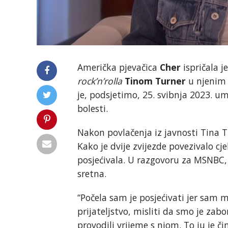
Američka pjevačica
Cher
ispričala j
rock’n’rolla
Tinom Turner
u njenim 
je, podsjetimo, 25. svibnja 2023. um
bolesti.
Nakon povlačenja iz javnosti Tina 
Kako je dvije zvijezde povezivalo cje
posjećivala. U razgovoru za MSNBC, C
sretna.
“Počela sam je posjećivati jer sam m
prijateljstvo, misliti da smo je zabo
provodili vrijeme s njom. To ju je či