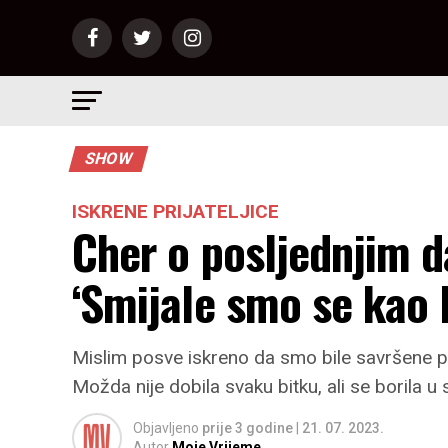
SHOW
ISKRENE PRIJATELJICE
Cher o posljednjim d
‘Smijale smo se kao l
Mislim posve iskreno da smo bile savršene prija
Možda nije dobila svaku bitku, ali se borila u
Objavljeno
prije 3 godine
|
21. 07. 2023.
Autor
Moje Vrijeme