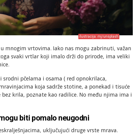
ilustracija: mj/unsplash
ti u mnogim vrtovima. Iako nas mogu zabrinuti, važan
toga svaki vrtlar koji imalo drži do prirode, ima veliki
ice.
i srodni pčelama i osama ( red opnokrilaca,
 mravinjacima koja sadrže stotine, a ponekad i tisuće
ke bez krila, poznate kao radilice. No među njima ima i
o mogu biti pomalo neugodni
kralješnjacima, uključujući druge vrste mrava.