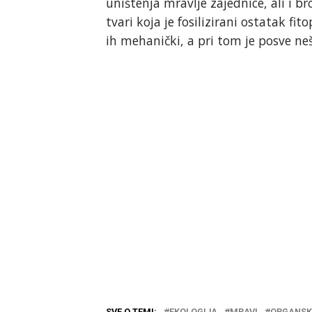
uništenja mravlje zajednice, ali i br
tvari koja je fosilizirani ostatak f
ih mehanički, a pri tom je posve ne
SVE O TEMI:
EKOLOGIJA
MRAVI
ORGANSK