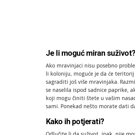
Je li moguć miran suživot
Ako mravinjaci nisu posebno problem
li koloniju, moguće je da će teritor
sagraditi još više mravinjaka. Razmis
se naselila ispod sadnice paprike, 
koji mogu činiti štete u vašim nasad
sami. Ponekad nešto morate dati da 
Kako ih potjerati?
Odlučite li da suživot, ipak, nije 