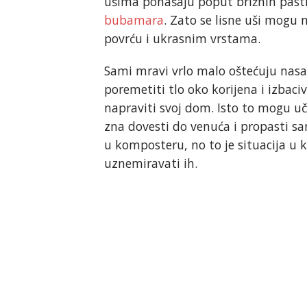
ušima ponašaju poput brižnih pastir
bubamara
. Zato se lisne uši mogu 
povrću i ukrasnim vrstama.
Sami mravi vrlo malo oštećuju nasa
poremetiti tlo oko korijena i izbac
napraviti svoj dom. Isto to mogu u
zna dovesti do venuća i propasti sa
u komposteru, no to je situacija u k
uznemiravati ih.