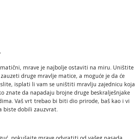
?
atični, mrave je najbolje ostaviti na miru. Uništite
ij zauzeti druge mravlje matice, a moguće je da će
lite, isplati li vam se uništiti mravlju zajednicu koja
ako znate da napadaju brojne druge beskralješnjake
ima. Vaš vrt trebao bi biti dio prirode, baš kao i vi
biste dobili zauzvrat.
moguć, pokušajte mrave odvratiti od vašeg nasada.