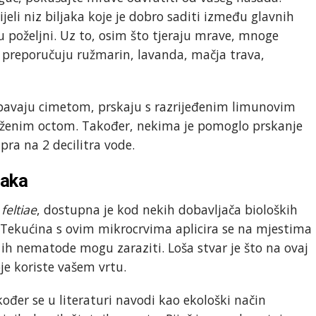
ijeli niz biljaka koje je dobro saditi između glavnih
su poželjni. Uz to, osim što tjeraju mrave, mnoge
se preporučuju ružmarin, lavanda, mačja trava,
sipavaju cimetom, prskaju s razrijeđenim limunovim
laženim octom. Također, nekima je pomoglo prskanje
pra na 2 decilitra vode.
jaka
feltiae
, dostupna je kod nekih dobavljača bioloških
. Tekućina s ovim mikrocrvima aplicira se na mjestima
e ih nematode mogu zaraziti. Loša stvar je što na ovaj
je koriste vašem vrtu.
ođer se u literaturi navodi kao ekološki način