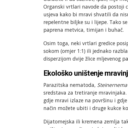
Organski vrtlari navode da postoji c
usjeva kako bi mravi shvatili da ni
repelentne biljke su i lijepe. Tako 
paprena metvica, timijan i buhač.
Osim toga, neki vrtlari gredice po
sokom (omjer 1:1) ili jednako razb
disperzijom dvije žlice mljevenog pa
Ekološko uništenje mravin
Parazitska nematoda,
Steinernema 
sredstava za tretiranje mravinjaka
gdje mravi izlaze na površinu i gdj
način možete ubiti i druge kukce ko
Dijatomejska ili kremena zemlja tak