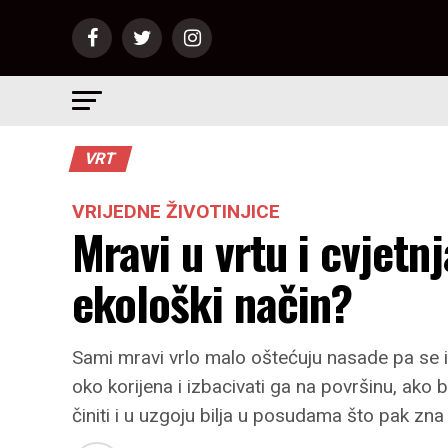
VRT
VRIJEDNE ŽIVOTINJICE
Mravi u vrtu i cvjetn
ekološki način?
Sami mravi vrlo malo oštećuju nasade pa se i
oko korijena i izbacivati ga na površinu, ako
činiti i u uzgoju bilja u posudama što pak zna