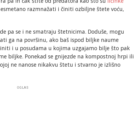
a pa ih čak štite od predatora kao što su
ličinke
nesmetano razmnažati i činiti ozbiljne štete voću,
de pa se i ne smatraju štetnicima. Doduše, mogu
ivati ga na površinu, ako baš ispod biljke naume
činiti i u posudama u kojima uzgajamo bilje što pak
me biljke. Ponekad se gnijezde na kompostnoj hrpi ili
ojoj ne nanose nikakvu štetu i stvarno je izlišno
OGLAS