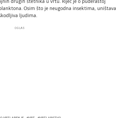
ojnih drugih štetnika u vrtu. Riječ je o puderastoj
itoplanktona. Osim što je neugodna insektima, uništava
škodljiva ljudima.
OGLAS
O VRTLARENJE
VRT
VRTLARSTVO