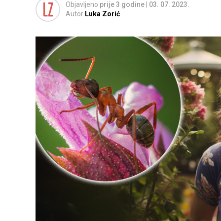
Objavljeno
prije 3 godine
|
03. 07. 2023.
Autor
Luka Zorić