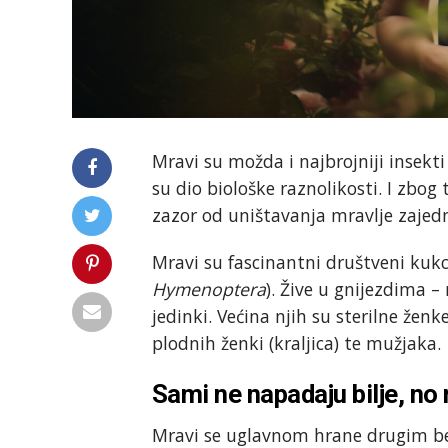
Mravi su možda i najbrojniji insek
su dio biološke raznolikosti. I zbog 
zazor od uništavanja mravlje zajedn
Mravi su fascinantni društveni kukc
Hymenoptera
). Žive u gnijezdima –
jedinki. Većina njih su sterilne žen
plodnih ženki (kraljica) te mužjaka.
Sami ne napadaju bilje, n
Mravi se uglavnom hrane drugim bes