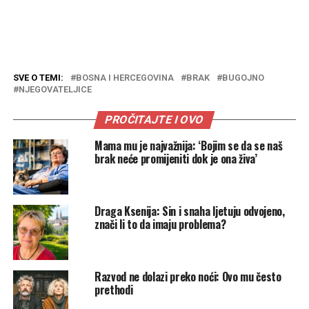
SVE O TEMI:
BOSNA I HERCEGOVINA
BRAK
BUGOJNO
NJEGOVATELJICE
PROČITAJTE I OVO
Mama mu je najvažnija: ‘Bojim se da se naš
brak neće promijeniti dok je ona živa’
Draga Ksenija: Sin i snaha ljetuju odvojeno,
znači li to da imaju problema?
Razvod ne dolazi preko noći: Ovo mu često
prethodi