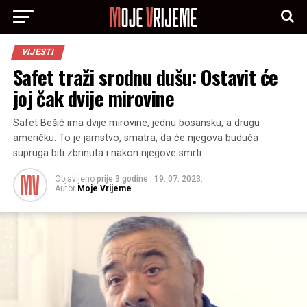
VIJESTI
Safet traži srodnu dušu: Ostavit će
joj čak dvije mirovine
Safet Bešić ima dvije mirovine, jednu bosansku, a drugu
američku. To je jamstvo, smatra, da će njegova buduća
supruga biti zbrinuta i nakon njegove smrti.
Objavljeno
prije 3 godine
|
19. 07. 2023.
Autor
Moje Vrijeme