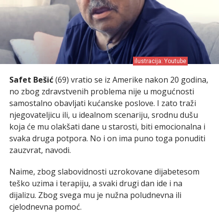
ilustracija: Youtube
Safet Bešić
(69) vratio se iz Amerike nakon 20 godina,
no zbog zdravstvenih problema nije u mogućnosti
samostalno obavljati kućanske poslove. I zato traži
njegovateljicu ili, u idealnom scenariju, srodnu dušu
koja će mu olakšati dane u starosti, biti emocionalna i
svaka druga potpora. No i on ima puno toga ponuditi
zauzvrat, navodi.
Naime, zbog slabovidnosti uzrokovane dijabetesom
teško uzima i terapiju, a svaki drugi dan ide i na
dijalizu. Zbog svega mu je nužna poludnevna ili
cjelodnevna pomoć.