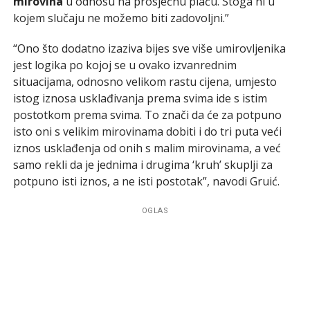
mirovina
u odnosu na prosječnu plaću. Stoga ni u
kojem slučaju ne možemo biti zadovoljni.”
“Ono što dodatno izaziva bijes sve više umirovljenika
jest logika po kojoj se u ovako izvanrednim
situacijama, odnosno velikom rastu cijena, umjesto
istog iznosa usklađivanja prema svima ide s istim
postotkom prema svima. To znači da će za potpuno
isto oni s velikim mirovinama dobiti i do tri puta veći
iznos usklađenja od onih s malim mirovinama, a već
samo rekli da je jednima i drugima ‘kruh’ skuplji za
potpuno isti iznos, a ne isti postotak”, navodi Gruić.
OGLAS