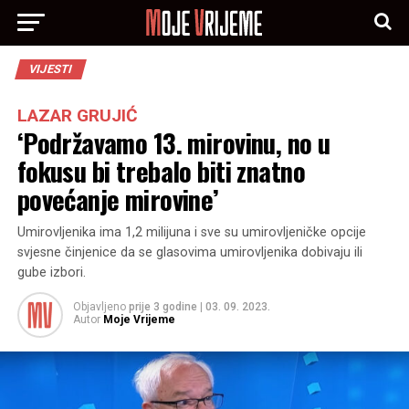
VIJESTI
LAZAR GRUJIĆ
‘Podržavamo 13. mirovinu, no u
fokusu bi trebalo biti znatno
povećanje mirovine’
Umirovljenika ima 1,2 milijuna i sve su umirovljeničke opcije
svjesne činjenice da se glasovima umirovljenika dobivaju ili
gube izbori.
Objavljeno
prije 3 godine
|
03. 09. 2023.
Autor
Moje Vrijeme