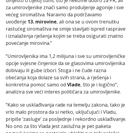
umjesto o cijeloj šumi, što je nekome dobro za PR, ali
za umirovljenike znači samo produljenje agonije i sve
većeg siromaštva. Naravno da podržavamo
uvođenje
13. mirovine
, ali ona se u ovom trenutku
rastućeg siromaštva ne smije stavljati ispred rasprave
i iznalaženja rješenja kojim se treba osigurati znatno
povećanje mirovina.”
“Umirovljenika ima 1,2 milijuna i sve su umirovljeničke
opcije svjesne činjenice da se glasovima umirovljenika
dobivaju ili gube izbori. Stoga i ne čude razna
obećanja koja dolaze sa svih strana, a rješenja i
konkretna pomoć samo od
Vlade
, što je i logično”,
analizira sve veći interes političara za umirovljenike.
“Kako se usklađivanja rade na temelju zakona, tako je
vrlo malo prostora da si netko, uključujući i Vladu,
pripiše ‘zasluge’ za posljednje i rekordno usklađivanje.
No ono za što Vlada jest zaslužna je pet paketa