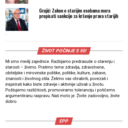
Grujić: Zakon o starijim osobama mora
propisati sankcije za kršenje prava starijih
.
ŽIVOT POČINJE S 50!
Mi smo medij zajednice. Razbijamo predrasude o starenju i
starosti – živimo. Pratimo teme zdravlja, zdravstvene,
obiteljske i mirovinske politike, politike, kulture, zabave,
znanosti i životnog stila. Želimo vas ohrabriti, povezati i
inspirirati kako biste zdravije i aktivnije uživali u životu.
Poštujemo različitosti, promoviramo toleranciju i potičemo
argumentiranu raspravu. Naš moto je: Živite zadovoljno, živite
dobro.
EPP