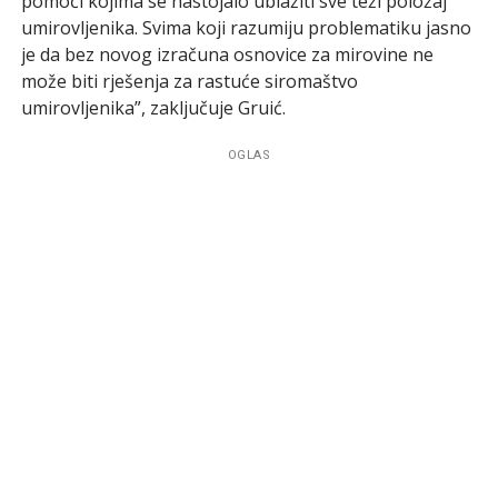
pomoći kojima se nastojalo ublažiti sve teži položaj
umirovljenika. Svima koji razumiju problematiku jasno
je da bez novog izračuna osnovice za mirovine ne
može biti rješenja za rastuće siromaštvo
umirovljenika”, zaključuje Gruić.
OGLAS