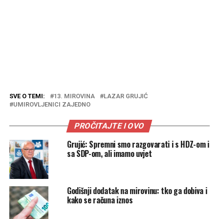
SVE O TEMI:
13. MIROVINA
LAZAR GRUJIĆ
UMIROVLJENICI ZAJEDNO
PROČITAJTE I OVO
Grujić: Spremni smo razgovarati i s HDZ-om i
sa SDP-om, ali imamo uvjet
Godišnji dodatak na mirovinu: tko ga dobiva i
kako se računa iznos