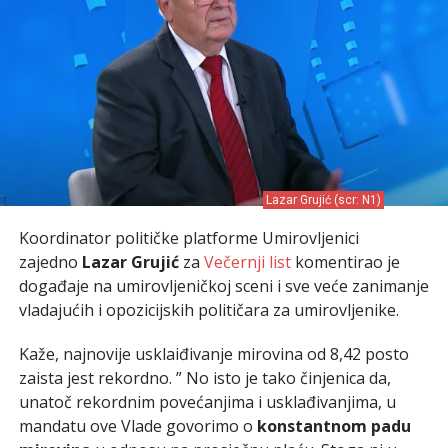
Lazar Grujić (scr: N1)
Koordinator političke platforme Umirovljenici
zajedno
Lazar Grujić
za
Večernji list
komentirao je
događaje na umirovljeničkoj sceni i sve veće zanimanje
vladajućih i opozicijskih političara za umirovljenike.
Kaže, najnovije usklaiđivanje mirovina od 8,42 posto
zaista jest rekordno. ” No isto je tako činjenica da,
unatoč rekordnim povećanjima i usklađivanjima, u
mandatu ove Vlade govorimo o
konstantnom padu