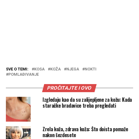
SVE O TEMI:
KOSA
KOŽA
NJEGA
NOKTI
POMLAĐIVANJE
PROČITAJTE I OVO
Izgledaju kao da su zalijepljene za kožu: Kada
staračke bradavice treba pregledati
Zrela koža, zdrava koža: Što doista pomaže
nakon šezdesete