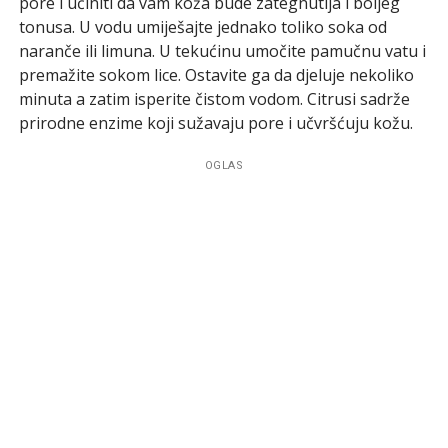
pore i učiniti da vam koža bude zategnutija i boljeg
tonusa. U vodu umiješajte jednako toliko soka od
naranče ili limuna. U tekućinu umočite pamučnu vatu i
premažite sokom lice. Ostavite ga da djeluje nekoliko
minuta a zatim isperite čistom vodom. Citrusi sadrže
prirodne enzime koji sužavaju pore i učvršćuju kožu.
OGLAS