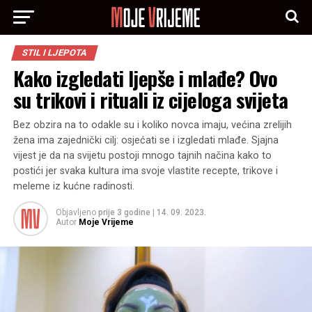
STIL I LJEPOTA
Kako izgledati ljepše i mlađe? Ovo
su trikovi i rituali iz cijeloga svijeta
Bez obzira na to odakle su i koliko novca imaju, većina zrelijih
žena ima zajednički cilj: osjećati se i izgledati mlađe. Sjajna
vijest je da na svijetu postoji mnogo tajnih načina kako to
postići jer svaka kultura ima svoje vlastite recepte, trikove i
meleme iz kućne radinosti.
Objavljeno
prije 3 godine
|
14. 09. 2023.
Autor
Moje Vrijeme