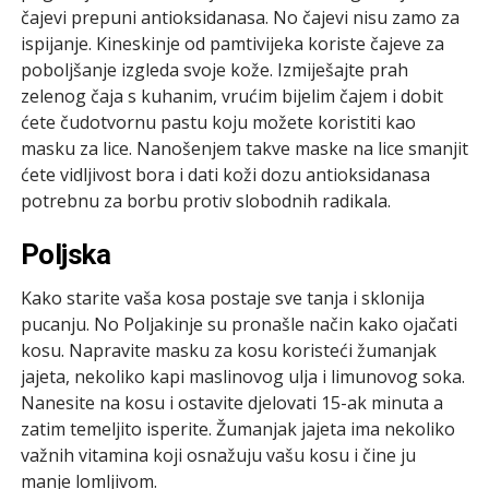
čajevi prepuni antioksidanasa. No čajevi nisu zamo za
ispijanje. Kineskinje od pamtivijeka koriste čajeve za
poboljšanje izgleda svoje kože. Izmiješajte prah
zelenog čaja s kuhanim, vrućim bijelim čajem i dobit
ćete čudotvornu pastu koju možete koristiti kao
masku za lice. Nanošenjem takve maske na lice smanjit
ćete vidljivost bora i dati koži dozu antioksidanasa
potrebnu za borbu protiv slobodnih radikala.
Poljska
Kako starite vaša kosa postaje sve tanja i sklonija
pucanju. No Poljakinje su pronašle način kako ojačati
kosu. Napravite masku za kosu koristeći žumanjak
jajeta, nekoliko kapi maslinovog ulja i limunovog soka.
Nanesite na kosu i ostavite djelovati 15-ak minuta a
zatim temeljito isperite. Žumanjak jajeta ima nekoliko
važnih vitamina koji osnažuju vašu kosu i čine ju
manje lomljivom.