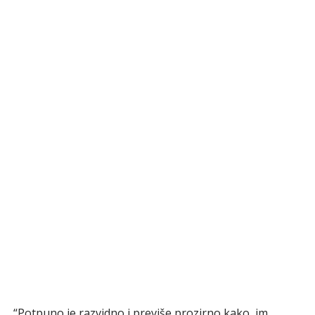
“Potpuno je razvidno i previše prozirno kako im