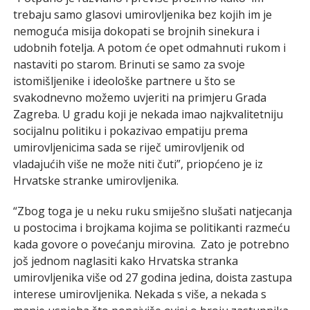
trebaju samo glasovi umirovljenika bez kojih im je
nemoguća misija dokopati se brojnih sinekura i
udobnih fotelja. A potom će opet odmahnuti rukom i
nastaviti po starom. Brinuti se samo za svoje
istomišljenike i ideološke partnere u što se
svakodnevno možemo uvjeriti na primjeru Grada
Zagreba. U gradu koji je nekada imao najkvalitetniju
socijalnu politiku i pokazivao empatiju prema
umirovljenicima sada se riječ umirovljenik od
vladajućih više ne može niti čuti”, priopćeno je iz
Hrvatske stranke umirovljenika.
“Zbog toga je u neku ruku smiješno slušati natjecanja
u postocima i brojkama kojima se politikanti razmeću
kada govore o povećanju mirovina. Zato je potrebno
još jednom naglasiti kako Hrvatska stranka
umirovljenika više od 27 godina jedina, doista zastupa
interese umirovljenika. Nekada s više, a nekada s