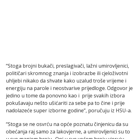
“Stoga brojni bukači, preslagivači, lažni umirovljenici,
političari skromnog znanja i izobrazbe ili cjeloživotni
uhljebi nikako da shvate kako uzalud troše vrijeme i
energiju na parole i neostvarive prijedloge. Odgovor je
jedino u tome da ponovno kao i prije svakih izbora
pokušavaju nešto ušićariti za sebe pa to čine i prije
nadolazeće super izborne godine”, poručuju iz HSU-a.
“Stoga se ne osvrću na opće poznatu činjenicu da su
obećanja raj samo za lakovjerne, a umirovljenici su to
u sve manjem broju. Oni u sve većem broju vjeruju