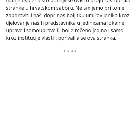
manje uspjeha što ponajviše ovisi o broju zastupnika
stranke u hrvatskom saboru. Ne smijemo pri tome
zaboraviti i naš doprinos boljitku umirovljenika kroz
djelovanje naših predstavnika u jedinicama lokalne
uprave i samouprave ili bolje rečeno jedino i samo
kroz institucije vlasti”, pohvalila se ova stranka.
OGLAS