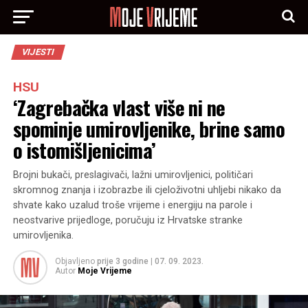
VIJESTI
HSU
‘Zagrebačka vlast više ni ne
spominje umirovljenike, brine samo
o istomišljenicima’
Brojni bukači, preslagivači, lažni umirovljenici, političari
skromnog znanja i izobrazbe ili cjeloživotni uhljebi nikako da
shvate kako uzalud troše vrijeme i energiju na parole i
neostvarive prijedloge, poručuju iz Hrvatske stranke
umirovljenika.
Objavljeno
prije 3 godine
|
07. 09. 2023.
Autor
Moje Vrijeme