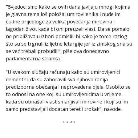
“S
vjedoci smo kako se ovih dana javljaju mnogi kojima
je glavna tema loš položaj umirovljenika i nude im
čudne prijedloge za velika povećanja mirovina i
lagodan život kada bi oni preuzeli vlast. Da se pomalo
ne približavaju izbori pomislili bi kako je tome razlog
što su se trgnuli iz ljetne letargije jer iz zimskog sna su
se već trebali probudili”, piše ova donedavno
parlamentarna stranka.
“U svakom slučaju računaju kako su umirovljenici
dementni, da su zaboravili sva njihova ranija
predizborna obećanja i neprovedena djela. Osobito se
to odnosi na one koji su umirovljenicima u vrijeme
kada su obnašali vlast smanjivali mirovine i koji su im
samo predstavljali dodatan teret i trošak”, navode.
OGLAS