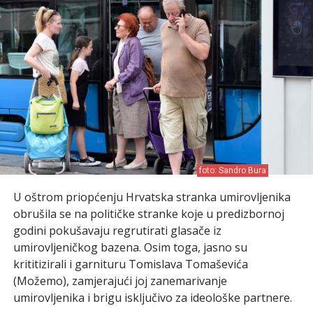
foto: Sandro Bura
U oštrom priopćenju Hrvatska stranka umirovljenika
obrušila se na političke stranke koje u predizbornoj
godini pokušavaju regrutirati glasače iz
umirovljeničkog bazena. Osim toga, jasno su
krititizirali i garnituru Tomislava Tomaševića
(Možemo), zamjerajući joj zanemarivanje
umirovljenika i brigu isključivo za ideološke partnere.