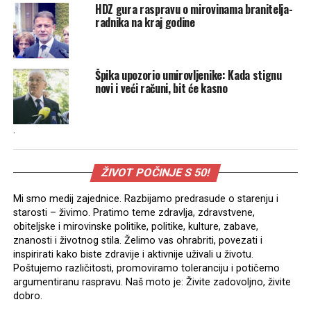
HDZ gura raspravu o mirovinama branitelja-
radnika na kraj godine
Špika upozorio umirovljenike: Kada stignu
novi i veći računi, bit će kasno
.
ŽIVOT POČINJE S 50!
Mi smo medij zajednice. Razbijamo predrasude o starenju i
starosti – živimo. Pratimo teme zdravlja, zdravstvene,
obiteljske i mirovinske politike, politike, kulture, zabave,
znanosti i životnog stila. Želimo vas ohrabriti, povezati i
inspirirati kako biste zdravije i aktivnije uživali u životu.
Poštujemo različitosti, promoviramo toleranciju i potičemo
argumentiranu raspravu. Naš moto je: Živite zadovoljno, živite
dobro.