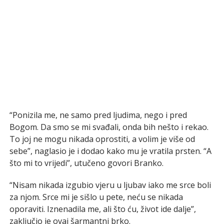
“Ponizila me, ne samo pred ljudima, nego i pred
Bogom. Da smo se mi svađali, onda bih nešto i rekao.
To joj ne mogu nikada oprostiti, a volim je više od
sebe”, naglasio je i dodao kako mu je vratila prsten. “A
što mi to vrijedi”, utučeno govori Branko.
“Nisam nikada izgubio vjeru u ljubav iako me srce boli
za njom. Srce mi je sišlo u pete, neću se nikada
oporaviti. Iznenadila me, ali što ću, život ide dalje”,
zaključio je ovaj šarmantni brko.