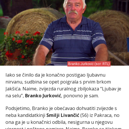
Branko Jurković (scr: RTL)
Iako se činilo da je konačno postigao ljubavnu
nirvanu, sudbina se opet poigrala s prvim brkom
Jakšića. Naime, zvijezda ruralnog zbiljokaza “Ljubav je
na selu”,
Branko Jurković
, ponovno je sam.
Podsjetimo, Branko je obećavao dohvatiti zvijezde s
neba kandidatkinji
Smilji Livančić
(56) iz Pakraca, no
ona ga je u konačnici odbila, nesigurna u njegovu
vjernost i poštene namjere. Naime, Branko se tijekom