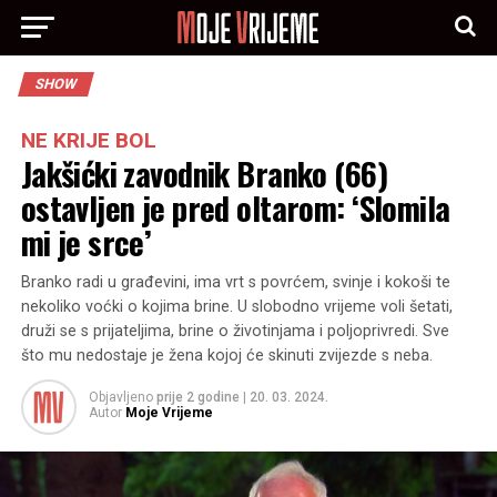
SHOW
NE KRIJE BOL
Jakšićki zavodnik Branko (66)
ostavljen je pred oltarom: ‘Slomila
mi je srce’
Branko radi u građevini, ima vrt s povrćem, svinje i kokoši te
nekoliko voćki o kojima brine. U slobodno vrijeme voli šetati,
druži se s prijateljima, brine o životinjama i poljoprivredi. Sve
što mu nedostaje je žena kojoj će skinuti zvijezde s neba.
Objavljeno
prije 2 godine
|
20. 03. 2024.
Autor
Moje Vrijeme