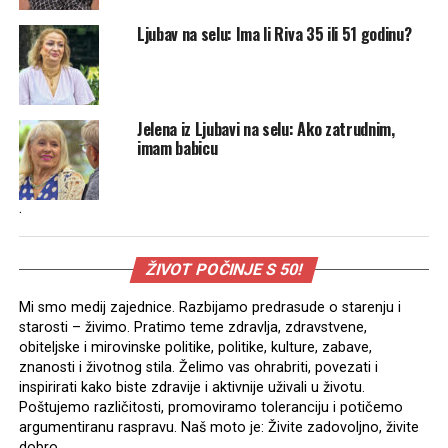
Ljubav na selu: Ima li Riva 35 ili 51 godinu?
Jelena iz Ljubavi na selu: Ako zatrudnim,
imam babicu
.
ŽIVOT POČINJE S 50!
Mi smo medij zajednice. Razbijamo predrasude o starenju i
starosti – živimo. Pratimo teme zdravlja, zdravstvene,
obiteljske i mirovinske politike, politike, kulture, zabave,
znanosti i životnog stila. Želimo vas ohrabriti, povezati i
inspirirati kako biste zdravije i aktivnije uživali u životu.
Poštujemo različitosti, promoviramo toleranciju i potičemo
argumentiranu raspravu. Naš moto je: Živite zadovoljno, živite
dobro.