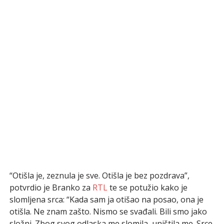
“Otišla je, zeznula je sve. Otišla je bez pozdrava”,
potvrdio je Branko za
RTL
te se potužio kako je
slomljena srca: “Kada sam ja otišao na posao, ona je
otišla. Ne znam zašto. Nismo se svađali. Bili smo jako
složni. Zbog svog odlaska me slomila, uništila me. Srce