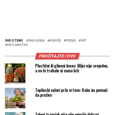
SVE O TEMI:
GNOJIDBA
KOKOŠI
PERAD
VRT
VRTLARSTVO
PROČITAJTE I OVO
Plastični ili glineni lonac: Biljci nije svejedno,
a ne bi trebalo ni vama biti
Toplinski valovi prže vrtove: Kako im pomoći
da prežive
Zeleni travnjak više nije mjerilo dobrog