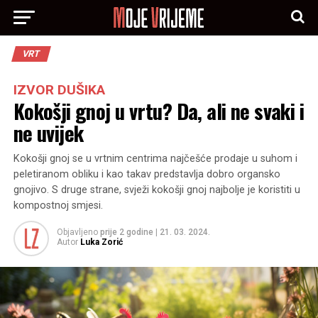
VRT
IZVOR DUŠIKA
Kokošji gnoj u vrtu? Da, ali ne svaki i
ne uvijek
Kokošji gnoj se u vrtnim centrima najčešće prodaje u suhom i
peletiranom obliku i kao takav predstavlja dobro organsko
gnojivo. S druge strane, svježi kokošji gnoj najbolje je koristiti u
kompostnoj smjesi.
Objavljeno
prije 2 godine
|
21. 03. 2024.
Autor
Luka Zorić