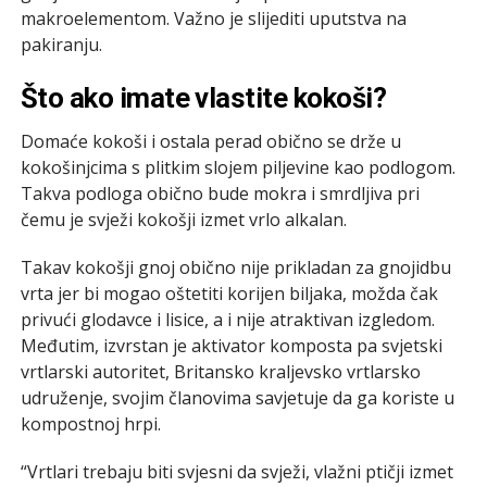
makroelementom. Važno je slijediti uputstva na
pakiranju.
Što ako imate vlastite kokoši?
Domaće kokoši i ostala perad obično se drže u
kokošinjcima s plitkim slojem piljevine kao podlogom.
Takva podloga obično bude mokra i smrdljiva pri
čemu je svježi kokošji izmet vrlo alkalan.
Takav kokošji gnoj obično nije prikladan za gnojidbu
vrta jer bi mogao oštetiti korijen biljaka, možda čak
privući glodavce i lisice, a i nije atraktivan izgledom.
Međutim, izvrstan je aktivator komposta pa svjetski
vrtlarski autoritet, Britansko kraljevsko vrtlarsko
udruženje, svojim članovima savjetuje da ga koriste u
kompostnoj hrpi.
“Vrtlari trebaju biti svjesni da svježi, vlažni ptičji izmet