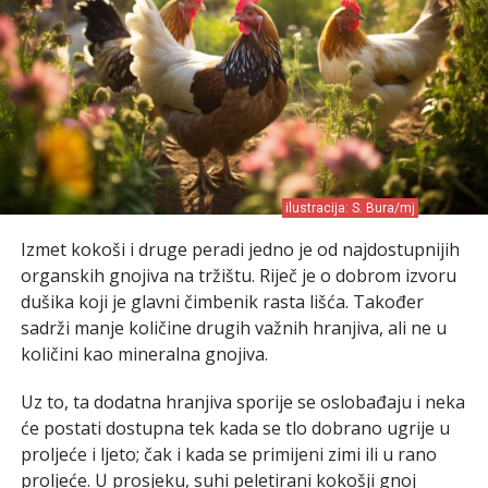
ilustracija: S. Bura/mj
Izmet kokoši i druge peradi jedno je od najdostupnijih
organskih gnojiva na tržištu. Riječ je o dobrom izvoru
dušika koji je glavni čimbenik rasta lišća. Također
sadrži manje količine drugih važnih hranjiva, ali ne u
količini kao mineralna gnojiva.
Uz to, ta dodatna hranjiva sporije se oslobađaju i neka
će postati dostupna tek kada se tlo dobrano ugrije u
proljeće i ljeto; čak i kada se primijeni zimi ili u rano
proljeće. U prosjeku, suhi peletirani kokošji gnoj