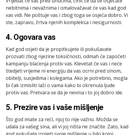
Vrijeđat će vas pred unucima, činit će da se osjećate
nebitnima i nevažnima i omalovažavat će vas kad god
vas vidi. Ne poštuje vas i zbog toga se osjeća dobro. Vi
ste, zapravo, žrtva njenih kompleksa i nesigurnosti.
4. Ogovara vas
Kad god osjeti da je propitkujete ili pokušavate
prozvati zbog njezine toksičnosti, odmah će započeti
kampanju blaćenja protiv vas. Klevetat će vas i neće
štedjeti vrijeme ni energiju da vas ocrni pred sinom,
obitelji, susjedima i kolegama. Ako je potrebno, mogla
bi čak izmisliti laži o vama kako bi okrenula ljude
protiv vas. Pretvara se da je nevina i to joj dobro ide.
5. Prezire vas i vaše mišljenje
Što god imate za reći, njoj to nije važno. Možda se
udala za vašeg sina, ali vi joj ništa ne značite. Zato, kad
god pokušate iznijeti svoje mišljenje u bilo kojoj