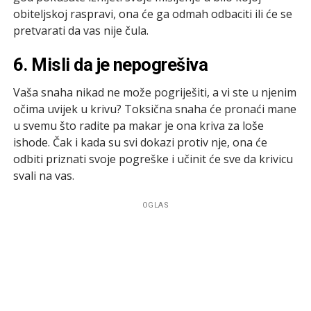
obiteljskoj raspravi, ona će ga odmah odbaciti ili će se
pretvarati da vas nije čula.
6. Misli da je nepogrešiva
Vaša snaha nikad ne može pogriješiti, a vi ste u njenim
očima uvijek u krivu? Toksična snaha će pronaći mane
u svemu što radite pa makar je ona kriva za loše
ishode. Čak i kada su svi dokazi protiv nje, ona će
odbiti priznati svoje pogreške i učinit će sve da krivicu
svali na vas.
OGLAS