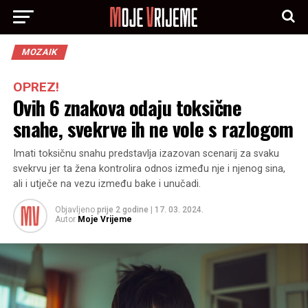
MOZAIK
OPREZ!
Ovih 6 znakova odaju toksične
snahe, svekrve ih ne vole s razlogom
Imati toksičnu snahu predstavlja izazovan scenarij za svaku
svekrvu jer ta žena kontrolira odnos između nje i njenog sina,
ali i utječe na vezu između bake i unučadi.
Objavljeno
prije 2 godine
|
17. 03. 2024.
Autor
Moje Vrijeme