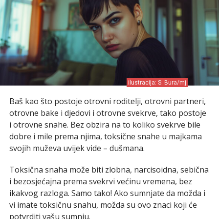
ilustracija: S. Bura/mj
Baš kao što postoje otrovni roditelji, otrovni partneri,
otrovne bake i djedovi i otrovne svekrve, tako postoje
i otrovne snahe. Bez obzira na to koliko svekrve bile
dobre i mile prema njima, toksične snahe u majkama
svojih muževa uvijek vide – dušmana.
Toksična snaha može biti zlobna, narcisoidna, sebična
i bezosjećajna prema svekrvi većinu vremena, bez
ikakvog razloga. Samo tako! Ako sumnjate da možda i
vi imate toksičnu snahu, možda su ovo znaci koji će
potvrditi vašu sumnju.