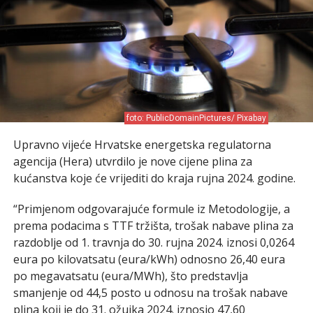
foto: PublicDomainPictures/ Pixabay
Upravno vijeće Hrvatske energetska regulatorna
agencija (Hera) utvrdilo je nove cijene plina za
kućanstva koje će vrijediti do kraja rujna 2024. godine.
“Primjenom odgovarajuće formule iz Metodologije, a
prema podacima s TTF tržišta, trošak nabave plina za
razdoblje od 1. travnja do 30. rujna 2024. iznosi 0,0264
eura po kilovatsatu (eura/kWh) odnosno 26,40 eura
po megavatsatu (eura/MWh), što predstavlja
smanjenje od 44,5 posto u odnosu na trošak nabave
plina koji je do 31. ožujka 2024. iznosio 47,60