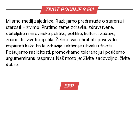
ŽIVOT POČINJE S 50!
Mi smo medij zajednice. Razbijamo predrasude o starenju i
starosti – živimo. Pratimo teme zdravlja, zdravstvene,
obiteljske i mirovinske politike, politike, kulture, zabave,
znanosti i životnog stila. Želimo vas ohrabriti, povezati i
inspirirati kako biste zdravije i aktivnije uživali u životu.
Poštujemo različitosti, promoviramo toleranciju i potičemo
argumentiranu raspravu. Naš moto je: Živite zadovoljno, živite
dobro.
EPP