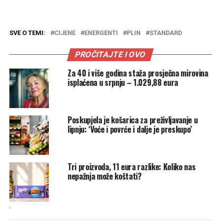
SVE O TEMI:
CIJENE
ENERGENTI
PLIN
STANDARD
PROČITAJTE I OVO
Za 40 i više godina staža prosječna mirovina
isplaćena u srpnju – 1.029,88 eura
Poskupjela je košarica za preživljavanje u
lipnju: ‘Voće i povrće i dalje je preskupo’
Tri proizvoda, 11 eura razlike: Koliko nas
nepažnja može koštati?
.