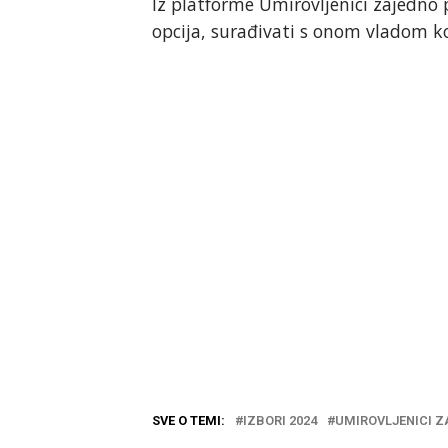
Iz platforme Umirovljenici zajedno 
opcija, surađivati s onom vladom ko
SVE O TEMI:
IZBORI 2024
UMIROVLJENICI Z