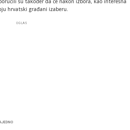
poručili su također da će nakon izbora, kao interesna
ju hrvatski građani izaberu.
OGLAS
AJEDNO