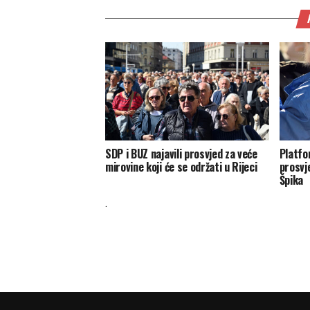
SDP i BUZ najavili prosvjed za veće
Platfo
mirovine koji će se održati u Rijeci
prosvje
Špika
.