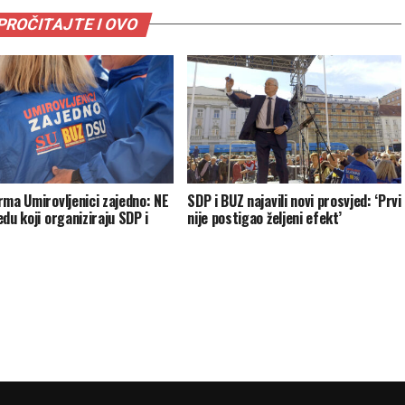
PROČITAJTE I OVO
rma Umirovljenici zajedno: NE
SDP i BUZ najavili novi prosvjed: ‘Prvi
du koji organiziraju SDP i
nije postigao željeni efekt’