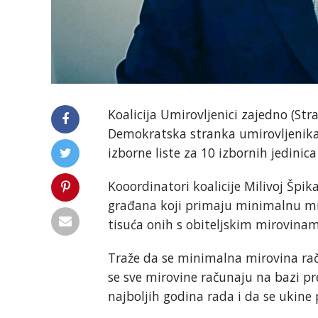
Koalicija Umirovljenici zajedno (Str
Demokratska stranka umirovljenika
izborne liste za 10 izbornih jedinic
Kooordinatori koalicije Milivoj Špik
građana koji primaju minimalnu mir
tisuća onih s obiteljskim mirovina
Traže da se minimalna mirovina ra
se sve mirovine računaju na bazi p
najboljih godina rada i da se ukine