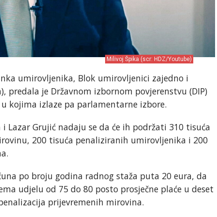
Milivoj Špika (scr: HDZ/Youtube)
anka umirovljenika, Blok umirovljenici zajedno i
), predala je Državnom izbornom povjerenstvu (DIP)
a u kojima izlaze pa parlamentarne izbore.
a i Lazar Grujić nadaju se da će ih podržati 310 tisuća
ovinu, 200 tisuća penaliziranih umirovljenika i 200
ma.
čuna po broju godina radnog staža puta 20 eura, da
rema udjelu od 75 do 80 posto prosječne plaće u deset
 penalizacija prijevremenih mirovina.