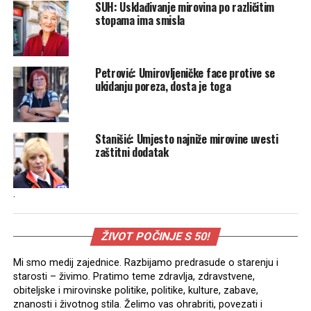
SUH: Usklađivanje mirovina po različitim
stopama ima smisla
Petrović: Umirovljeničke face protive se
ukidanju poreza, dosta je toga
Stanišić: Umjesto najniže mirovine uvesti
zaštitni dodatak
.
ŽIVOT POČINJE S 50!
Mi smo medij zajednice. Razbijamo predrasude o starenju i
starosti – živimo. Pratimo teme zdravlja, zdravstvene,
obiteljske i mirovinske politike, politike, kulture, zabave,
znanosti i životnog stila. Želimo vas ohrabriti, povezati i