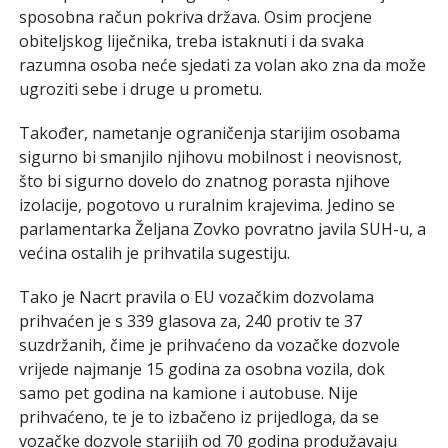
sposobna račun pokriva država. Osim procjene
obiteljskog liječnika, treba istaknuti i da svaka
razumna osoba neće sjedati za volan ako zna da može
ugroziti sebe i druge u prometu.
Također, nametanje ograničenja starijim osobama
sigurno bi smanjilo njihovu mobilnost i neovisnost,
što bi sigurno dovelo do znatnog porasta njihove
izolacije, pogotovo u ruralnim krajevima. Jedino se
parlamentarka Željana Zovko povratno javila SUH-u, a
većina ostalih je prihvatila sugestiju.
Tako je Nacrt pravila o EU vozačkim dozvolama
prihvaćen je s 339 glasova za, 240 protiv te 37
suzdržanih, čime je prihvaćeno da vozačke dozvole
vrijede najmanje 15 godina za osobna vozila, dok
samo pet godina na kamione i autobuse. Nije
prihvaćeno, te je to izbačeno iz prijedloga, da se
vozačke dozvole starijih od 70 godina produžavaju