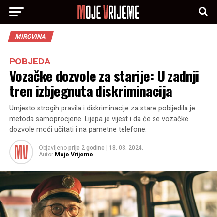
MIROVINA
POBJEDA
Vozačke dozvole za starije: U zadnji
tren izbjegnuta diskriminacija
Umjesto strogih pravila i diskriminacije za stare pobijedila je
metoda samoprocjene. Lijepa je vijest i da će se vozačke
dozvole moći učitati i na pametne telefone.
Objavljeno
prije 2 godine
|
18. 03. 2024.
Autor
Moje Vrijeme