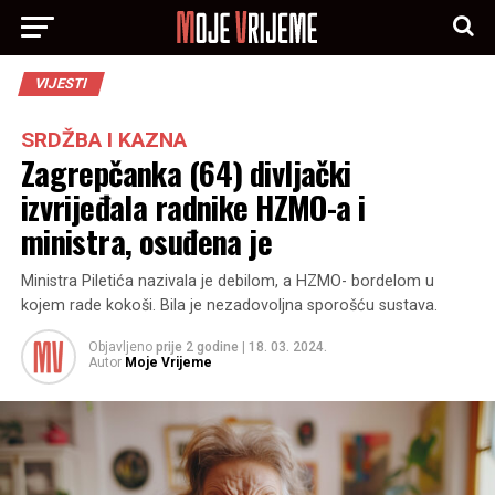
VIJESTI
SRDŽBA I KAZNA
Zagrepčanka (64) divljački
izvrijeđala radnike HZMO-a i
ministra, osuđena je
Ministra Piletića nazivala je debilom, a HZMO- bordelom u
kojem rade kokoši. Bila je nezadovoljna sporošću sustava.
Objavljeno
prije 2 godine
|
18. 03. 2024.
Autor
Moje Vrijeme