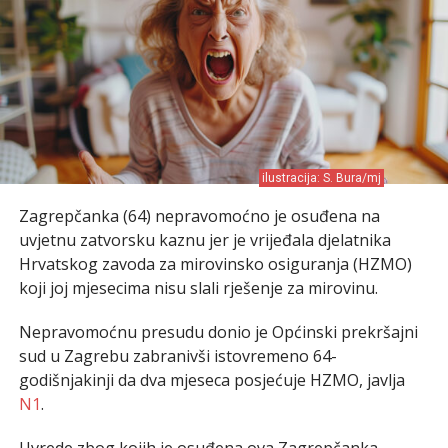
ilustracija: S. Bura/mj
Zagrepčanka (64) nepravomoćno je osuđena na
uvjetnu zatvorsku kaznu jer je vrijeđala djelatnika
Hrvatskog zavoda za mirovinsko osiguranja (HZMO)
koji joj mjesecima nisu slali rješenje za mirovinu.
Nepravomoćnu presudu donio je Općinski prekršajni
sud u Zagrebu zabranivši istovremeno 64-
godišnjakinji da dva mjeseca posjećuje HZMO, javlja
N1
.
Uvrede zbog kojih je osuđena ova Zagrepčanka