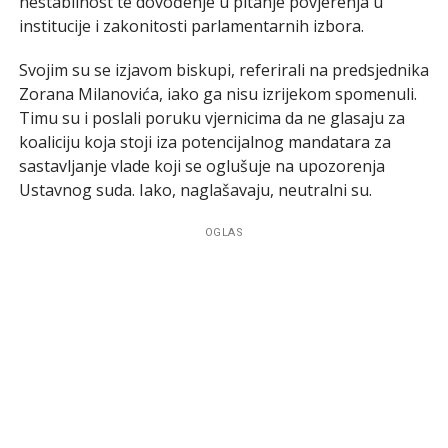
nestabilnost te dovođenje u pitanje povjerenja u
institucije i zakonitosti parlamentarnih izbora.
Svojim su se izjavom biskupi, referirali na predsjednika
Zorana Milanovića, iako ga nisu izrijekom spomenuli.
Timu su i poslali poruku vjernicima da ne glasaju za
koaliciju koja stoji iza potencijalnog mandatara za
sastavljanje vlade koji se oglušuje na upozorenja
Ustavnog suda. Iako, naglašavaju, neutralni su.
OGLAS