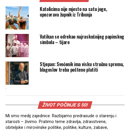
Katolicima nije mjesto na satu joge,
upozorava župnik iz Tribunja
Vatikan se odrekao najraskošnijeg papinskog
simbola – tijare
Stjepan: Svećenik ima visku stručnu spremu,
blagoslov treba pošteno platiti
.
ŽIVOT POČINJE S 50!
Mi smo medij zajednice. Razbijamo predrasude o starenju i
starosti – živimo. Pratimo teme zdravlja, zdravstvene,
obiteljske i mirovinske politike, politike, kulture, zabave,