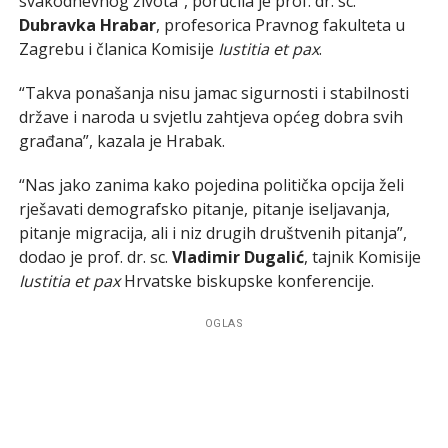
svakodnevnog života”, poručila je prof. dr. sc.
Dubravka Hrabar
, profesorica Pravnog fakulteta u
Zagrebu i članica Komisije
Iustitia et pax
.
“Takva ponašanja nisu jamac sigurnosti i stabilnosti
države i naroda u svjetlu zahtjeva općeg dobra svih
građana”, kazala je Hrabak.
“Nas jako zanima kako pojedina politička opcija želi
rješavati demografsko pitanje, pitanje iseljavanja,
pitanje migracija, ali i niz drugih društvenih pitanja”,
dodao je prof. dr. sc.
Vladimir Dugalić
, tajnik Komisije
Iustitia et pax
Hrvatske biskupske konferencije.
OGLAS