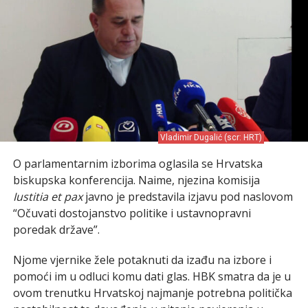
Vladimir Dugalić (scr: HRT)
O parlamentarnim izborima oglasila se Hrvatska
biskupska konferencija. Naime, njezina komisija
Iustitia et pax
javno je predstavila izjavu pod naslovom
“Očuvati dostojanstvo politike i ustavnopravni
poredak države”.
Njome vjernike žele potaknuti da izađu na izbore i
pomoći im u odluci komu dati glas. HBK smatra da je u
ovom trenutku Hrvatskoj najmanje potrebna politička