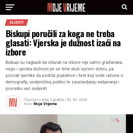
VIJESTI
Biskupi poručili za koga ne treba
glasati: Vjerska je dužnost izaći na
izbore
Biskupi su naglasili da izlazak na izbore nije samo građanska,
nego i vjerska dužnost jer se time služi općem dobru, pa
pozvali vjernike da podrže pojedince i liste koji vode računa o
demografiji, useljeničkoj politici te zaustavljanju iseljavanja i
povratku već iseljenih.
Objavljeno
prije 2 godine
|
03. 04. 2024.
Autor
Moje Vrijeme