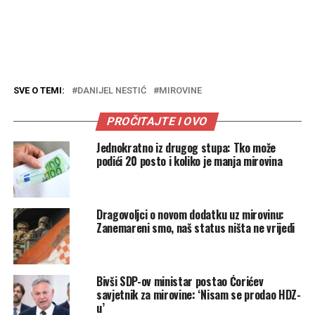
SVE O TEMI:
DANIJEL NESTIĆ
MIROVINE
PROČITAJTE I OVO
Jednokratno iz drugog stupa: Tko može
podići 20 posto i koliko je manja mirovina
Dragovoljci o novom dodatku uz mirovinu:
Zanemareni smo, naš status ništa ne vrijedi
Bivši SDP-ov ministar postao Ćorićev
savjetnik za mirovine: ‘Nisam se prodao HDZ-
u’