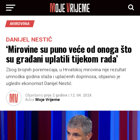
MIROVINA
DANIJEL NESTIĆ
‘Mirovine su puno veće od onoga što
su građani uplatili tijekom rada’
Zbog brojnih poremećaja, u Hrvatskoj mirovina nije rezultat
umnoška godina staža i uplaćenih doprinosa, objasnio je
ugledni ekonomist Danijel Nestić.
Objavljeno
prije 2 godine
|
12. 04. 2024.
Autor
Moje Vrijeme