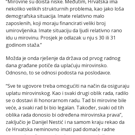
“Mirovine su doista niske. Međutim, Hrvatska ima
nekoliko velikih strukturnih problema, kao jako loša
demografska situacija. Imate relativno malo
zaposlenih, koji moraju financirati veliki broj
umirovljenika. Imate situaciju da ljudi relativno rano
idu u mirovinu. Prosjek je odlazak u nju s 30 ili 31
godinom staža.”
Možda je onda rješenje da država od prvog radnog
dana građane potiče da uplaćuju mirovinsko.
Odnosno, to se odnosi podosta na poslodavce.
“Sve te ugovore treba omogućiti na način da osiguraju
uplatu mirovinskog. Kao i svaki drugi oblik rada, radilo
se o dostavi ili honorarnom radu. Tad bi mirovine bile
veće, a svaki rad bi bio legalan. Također, svaki od tih
oblika rada donosio bi određena mirovinska prava”,
zaključio je Danijel Nestić i na samom kraju rekao da
će Hrvatska neminovno imati pad domaće radne