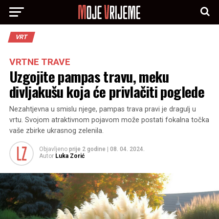
VRT
VRTNE TRAVE
Uzgojite pampas travu, meku
divljakušu koja će privlačiti poglede
Nezahtjevna u smislu njege, pampas trava pravi je dragulj u
vrtu. Svojom atraktivnom pojavom može postati fokalna točka
vaše zbirke ukrasnog zelenila.
Objavljeno
prije 2 godine
|
08. 04. 2024.
Autor
Luka Zorić