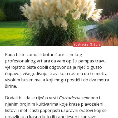
ilustracija: S. Bura
Kada biste zamolili botaničare ili nekog
profesionalnog vrtlara da vam opišu pampas travu,
vjerojatno biste dobili odgovor da je riječ o gusto
čupavoj, višegodišnjoj travi koja raste u do tri metra
visokim busenima, a koji mogu postići i do dva metra
širine.
Dodali bi i da je riječ o vrsti
Cortaderia selloana
i
njenim brojnim kultivarima koje krase plavozeleni
listovi i metličasti paperjasti uspravni cvatovi koji se
pojavljuju u kasno ljeto ili ranu jesen i zapravo