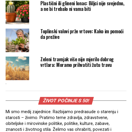
Plastični ili glineni lonac: Biljci nije svejedno,
a ne bi trebalo ni vama biti
Toplinski valovi prže vrtove: Kako im pomoći
da prežive
Zeleni travnjak više nije mjerilo dobrog
vrtlara: Moramo prihvatiti žutu travu
.
ŽIVOT POČINJE S 50!
Mi smo medij zajednice. Razbijamo predrasude o starenju i
starosti – živimo. Pratimo teme zdravlja, zdravstvene,
obiteljske i mirovinske politike, politike, kulture, zabave,
znanosti i životnog stila. Želimo vas ohrabriti, povezati i