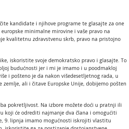
čite kandidate i njihove programe te glasajte za one
la europske minimalne mirovine i vaše pravo na
je kvalitetnu zdravstvenu skrb, pravo na pristojno
stike, iskoristite svoje demokratsko pravo i glasajte. To
boljoj budućnosti jer i mi je imamo i u poodmakloj
iše i pošteno je da nakon višedesetljetnog rada, u
e zemlje, ali i čitave Europske Unije, dobijemo pošten
ba pokretljivost. Na izbore možete doći u pratnji ili
u koji će odrediti najmanje dva člana i omogućiti
, 9. lipnja imamo mogućnosti iskrojiti vlastitu
n, iskoristite ga za postizanje dostojanstvene