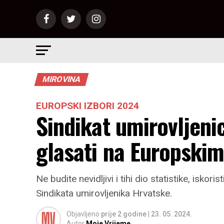
MIROVINA
EUROPSKI IZBORI 2024
Sindikat umirovljeni
glasati na Europskim
Ne budite nevidljivi i tihi dio statistike, isko
Sindikata umirovljenika Hrvatske.
Objavljeno
prije 2 godine
|
23. 05. 2024.
Autor
Moje Vrijeme