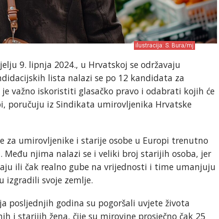
ilustracija: S. Bura/mj
elju 9. lipnja 2024., u Hrvatskoj se održavaju
didacijskih lista nalazi se po 12 kandidata za
je važno iskoristiti glasačko pravo i odabrati kojih će
i, poručuju iz Sindikata umirovljenika Hrvatske
 za umirovljenike i starije osobe u Europi trenutno
Među njima nalazi se i veliki broj starijih osoba, jer
aju ili čak realno gube na vrijednosti i time umanjuju
 izgradili svoje zemlje.
ija posljednjih godina su pogoršali uvjete života
ih i starijih žena, čije su mirovine prosječno čak 25