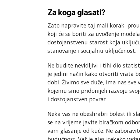
Za koga glasati?
Zato napravite taj mali korak, prou
koji će se boriti za uvođenje mode
dostojanstvenu starost koja uključu
stanovanje i socijalnu uključenost.
Ne budite nevidljivi i tihi dio stati
je jedini način kako otvoriti vrata 
dobi. Živimo sve duže, ima nas sve v
kojemu smo pridonijeli razvoju svoj
i dostojanstven povrat.
Neka vas ne obeshrabri bolest ili sla
se na vrijeme javite biračkom odbor
vam glasanje od kuće. Ne zaboravite
budućnost. Vaš je glas itekako važa