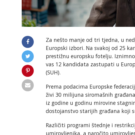
Za nešto manje od tri tjedna, u nedj
Europski izbori. Na svakoj od 25 kan
prestižnu europsku fotelju. Iznimno 
vas 12 kandidata zastupati u Europ
(SUH).
Prema podacima Europske federacije
živi 30 milijuna siromašnih građana. 
iz godine u godinu mirovine stagnir
dostojanstvo starijih građana koji su
Različiti programi štednje i restrikc
umirovljenika, a naročito umirovljen