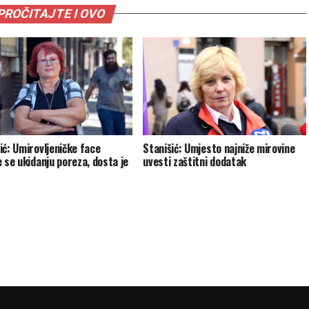
PROČITAJTE I OVO
ić: Umirovljeničke face
Stanišić: Umjesto najniže mirovine
e se ukidanju poreza, dosta je
uvesti zaštitni dodatak