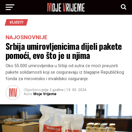
VIJESTI
NAJOSNOVNIJE
Srbija umirovljenicima dijeli pakete
pomoći, evo što je u njima
Oko 55.000 umirovljenika u Srbiji od sutra će moći preuzeti
pakete solidarnosti koji se osiguravaju iz blagajne Republičkog
fonda za mirovinsko i invalidsko osiguranje.
Objavljeno
prije 2 godine
|
19. 05. 2024.
Autor
Moje Vrijeme