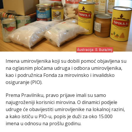
ilustracija: S. Bura/mj
Imena umirovljenika koji su dobili pomoć objavljena su
na oglasnim pločama udruga i odbora umirovljenika,
kao i podružnica Fonda za mirovinsko i invalidsko
osiguranje (PIO).
Prema Pravilniku, pravo prijave imali su samo
najugroženiji korisnici mirovina. O dinamici podjele
udruge će obavijestiti umirovljenike na lokalnoj razini,
a kako ističu u PIO-u, popis je duži za oko 15.000
imena u odnosu na prošlu godinu.