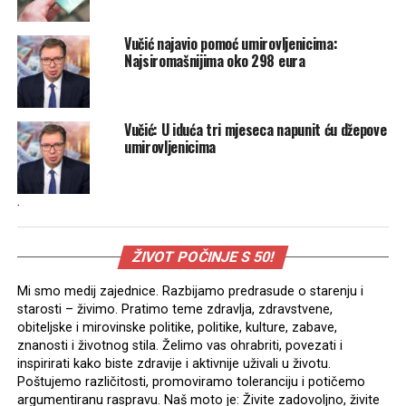
Vučić najavio pomoć umirovljenicima:
Najsiromašnijima oko 298 eura
Vučić: U iduća tri mjeseca napunit ću džepove
umirovljenicima
.
ŽIVOT POČINJE S 50!
Mi smo medij zajednice. Razbijamo predrasude o starenju i
starosti – živimo. Pratimo teme zdravlja, zdravstvene,
obiteljske i mirovinske politike, politike, kulture, zabave,
znanosti i životnog stila. Želimo vas ohrabriti, povezati i
inspirirati kako biste zdravije i aktivnije uživali u životu.
Poštujemo različitosti, promoviramo toleranciju i potičemo
argumentiranu raspravu. Naš moto je: Živite zadovoljno, živite