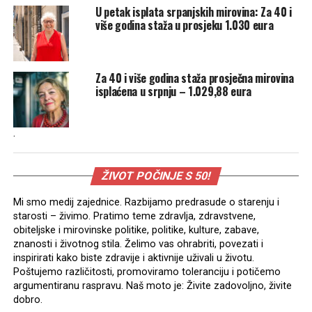
U petak isplata srpanjskih mirovina: Za 40 i
više godina staža u prosjeku 1.030 eura
Za 40 i više godina staža prosječna mirovina
isplaćena u srpnju – 1.029,88 eura
.
ŽIVOT POČINJE S 50!
Mi smo medij zajednice. Razbijamo predrasude o starenju i
starosti – živimo. Pratimo teme zdravlja, zdravstvene,
obiteljske i mirovinske politike, politike, kulture, zabave,
znanosti i životnog stila. Želimo vas ohrabriti, povezati i
inspirirati kako biste zdravije i aktivnije uživali u životu.
Poštujemo različitosti, promoviramo toleranciju i potičemo
argumentiranu raspravu. Naš moto je: Živite zadovoljno, živite
dobro.