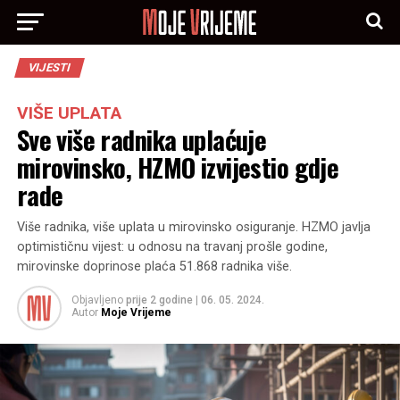
VIJESTI
VIŠE UPLATA
Sve više radnika uplaćuje
mirovinsko, HZMO izvijestio gdje
rade
Više radnika, više uplata u mirovinsko osiguranje. HZMO javlja
optimističnu vijest: u odnosu na travanj prošle godine,
mirovinske doprinose plaća 51.868 radnika više.
Objavljeno
prije 2 godine
|
06. 05. 2024.
Autor
Moje Vrijeme