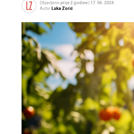
Objavljeno
prije 2 godine
|
17. 06. 2024.
Autor
Luka Zorić