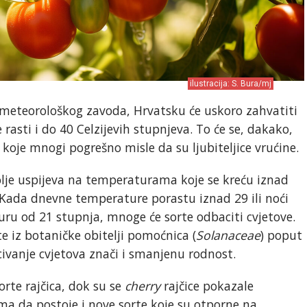
ilustracija: S. Bura/mj
eteorološkog zavoda, Hrvatsku će uskoro zahvatiti
 rasti i do 40 Celzijevih stupnjeva. To će se, dakako,
za koje mnogi pogrešno misle da su ljubiteljice vrućine.
bolje uspijeva na temperaturama koje se kreću iznad
. Kada dnevne temperature porastu iznad 29 ili noći
ru od 21 stupnja, mnoge će sorte odbaciti cvjetove.
e iz botaničke obitelji pomoćnica (
Solanaceae
) poput
ivanje cvjetova znači i smanjenu rodnost.
orte rajčica, dok su se
cherry
rajčice pokazale
ma da postoje i nove sorte koje su otporne na