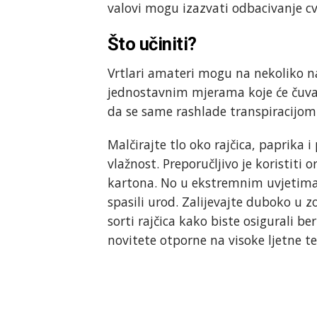
valovi mogu izazvati odbacivanje cv
Što učiniti?
Vrtlari amateri mogu na nekoliko na
jednostavnim mjerama koje će čuvat
da se same rashlade transpiracijom
Malčirajte tlo oko rajčica, paprika i
vlažnost. Preporučljivo je koristiti
kartona. No u ekstremnim uvjetima
spasili urod. Zalijevajte duboko u zo
sorti rajčica kako biste osigurali be
novitete otporne na visoke ljetne t