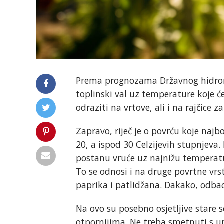
Prema prognozama Državnog hidrom
toplinski val uz temperature koje će
odraziti na vrtove, ali i na rajčice 
Zapravo, riječ je o povrću koje naj
20, a ispod 30 Celzijevih stupnjeva
postanu vruće uz najnižu temperatu
To se odnosi i na druge povrtne vrst
paprika i patlidžana. Dakako, odbac
Na ovo su posebno osjetljive stare s
otpornijima. Ne treba smetnuti s u