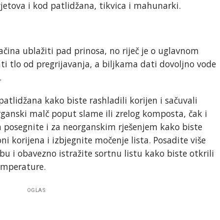
jetova i kod patlidžana, tikvica i mahunarki.
čina ublažiti pad prinosa, no riječ je o uglavnom
i tlo od pregrijavanja, a biljkama dati dovoljno vode
.
 patlidžana kako biste rashladili korijen i sačuvali
 organski malč poput slame ili zrelog komposta, čak i
 posegnite i za neorganskim rješenjem kako biste
ni korijena i izbjegnite močenje lista. Posadite više
rbu i obavezno istražite sortnu listu kako biste otkrili
emperature.
OGLAS