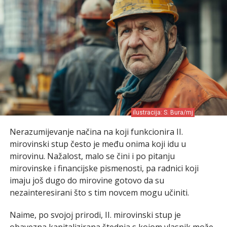
ilustracija: S. Bura/mj
Nerazumijevanje načina na koji funkcionira II.
mirovinski stup često je među onima koji idu u
mirovinu. Nažalost, malo se čini i po pitanju
mirovinske i financijske pismenosti, pa radnici koji
imaju još dugo do mirovine gotovo da su
nezainteresirani što s tim novcem mogu učiniti.
Naime, po svojoj prirodi, II. mirovinski stup je
obavezna kapitalizirana štednja s kojom vlasnik može