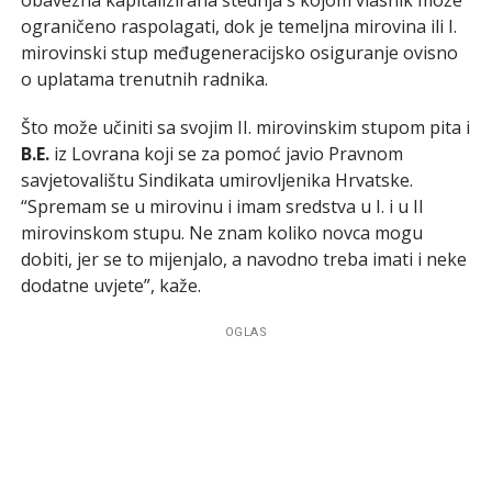
ograničeno raspolagati, dok je temeljna mirovina ili I.
mirovinski stup međugeneracijsko osiguranje ovisno
o uplatama trenutnih radnika.
Što može učiniti sa svojim II. mirovinskim stupom pita i
B.E.
iz Lovrana koji se za pomoć javio Pravnom
savjetovalištu Sindikata umirovljenika Hrvatske.
“Spremam se u mirovinu i imam sredstva u I. i u II
mirovinskom stupu. Ne znam koliko novca mogu
dobiti, jer se to mijenjalo, a navodno treba imati i neke
dodatne uvjete”, kaže.
OGLAS