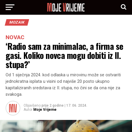
MOZAIK
NOVAC
‘Radio sam za minimalac, a firma se
gasi. Koliko novca mogu dobiti iz II.
stupa?’
Od 1 siječnja 2024. kod odlaska u mirovinu može se ostvariti
jednokratna isplata u visini od najviše 20 posto ukupno
kapitaliziranih sredstava iz II. stupa, no čini se da ona nije za
svakoga.
Objavljeno
prije 2 godine
|
17. 06. 2024.
Autor
Moje Vrijeme