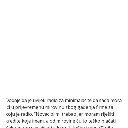
Dodaje da je uvijek radio za minimalac te da sada mora
ići u prijevremenu mirovinu zbog gađenja firme za
koju je radio. “Novac bi mi trebao jer moram riješiti
kredite koje imam, a od mirovine ću to teško plaćati.
Kako mogu sve vidjeti i doznati točne iznose?” pita