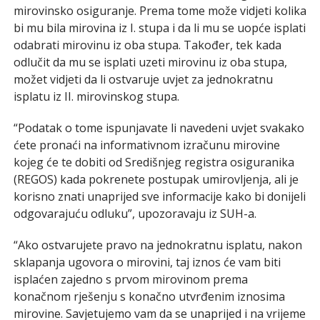
mirovinsko osiguranje. Prema tome može vidjeti kolika
bi mu bila mirovina iz I. stupa i da li mu se uopće isplati
odabrati mirovinu iz oba stupa. Također, tek kada
odlučit da mu se isplati uzeti mirovinu iz oba stupa,
možet vidjeti da li ostvaruje uvjet za jednokratnu
isplatu iz II. mirovinskog stupa.
“Podatak o tome ispunjavate li navedeni uvjet svakako
ćete pronaći na informativnom izračunu mirovine
kojeg će te dobiti od Središnjeg registra osiguranika
(REGOS) kada pokrenete postupak umirovljenja, ali je
korisno znati unaprijed sve informacije kako bi donijeli
odgovarajuću odluku”, upozoravaju iz SUH-a.
“Ako ostvarujete pravo na jednokratnu isplatu, nakon
sklapanja ugovora o mirovini, taj iznos će vam biti
isplaćen zajedno s prvom mirovinom prema
konačnom rješenju s konačno utvrđenim iznosima
mirovine. Savjetujemo vam da se unaprijed i na vrijeme