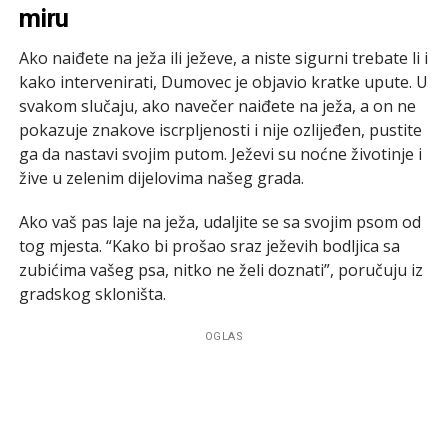
miru
Ako naiđete na ježa ili ježeve, a niste sigurni trebate li i
kako intervenirati, Dumovec je objavio kratke upute. U
svakom slučaju, ako navečer naiđete na ježa, a on ne
pokazuje znakove iscrpljenosti i nije ozlijeđen, pustite
ga da nastavi svojim putom. Ježevi su noćne životinje i
žive u zelenim dijelovima našeg grada.
Ako vaš pas laje na ježa, udaljite se sa svojim psom od
tog mjesta. “Kako bi prošao sraz ježevih bodljica sa
zubićima vašeg psa, nitko ne želi doznati”, poručuju iz
gradskog skloništa.
OGLAS