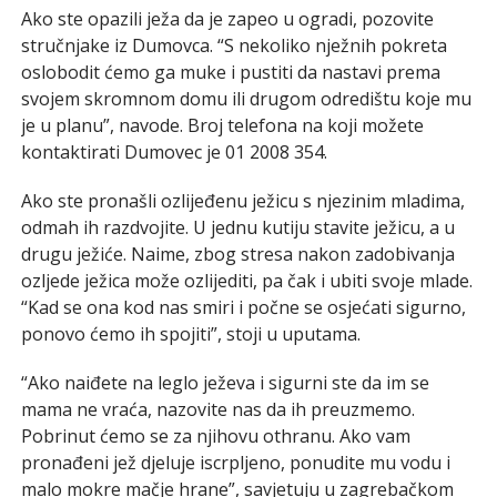
Ako ste opazili ježa da je zapeo u ogradi, pozovite
stručnjake iz Dumovca. “S nekoliko nježnih pokreta
oslobodit ćemo ga muke i pustiti da nastavi prema
svojem skromnom domu ili drugom odredištu koje mu
je u planu”, navode. Broj telefona na koji možete
kontaktirati Dumovec je 01 2008 354.
Ako ste pronašli ozlijeđenu ježicu s njezinim mladima,
odmah ih razdvojite. U jednu kutiju stavite ježicu, a u
drugu ježiće. Naime, zbog stresa nakon zadobivanja
ozljede ježica može ozlijediti, pa čak i ubiti svoje mlade.
“Kad se ona kod nas smiri i počne se osjećati sigurno,
ponovo ćemo ih spojiti”, stoji u uputama.
“Ako naiđete na leglo ježeva i sigurni ste da im se
mama ne vraća, nazovite nas da ih preuzmemo.
Pobrinut ćemo se za njihovu othranu. Ako vam
pronađeni jež djeluje iscrpljeno, ponudite mu vodu i
malo mokre mačje hrane”, savjetuju u zagrebačkom