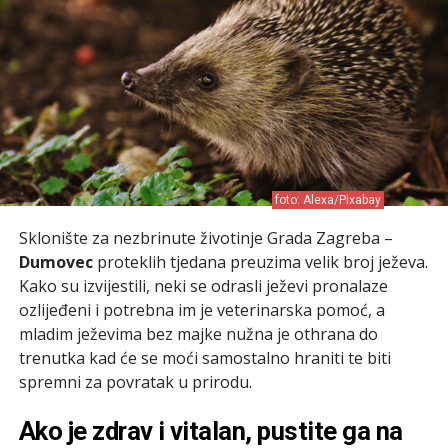
foto: Alexa/Pixabay
Sklonište za nezbrinute životinje Grada Zagreba –
Dumovec
proteklih tjedana preuzima velik broj ježeva.
Kako su izvijestili, neki se odrasli ježevi pronalaze
ozlijeđeni i potrebna im je veterinarska pomoć, a
mladim ježevima bez majke nužna je othrana do
trenutka kad će se moći samostalno hraniti te biti
spremni za povratak u prirodu.
Ako je zdrav i vitalan, pustite ga na