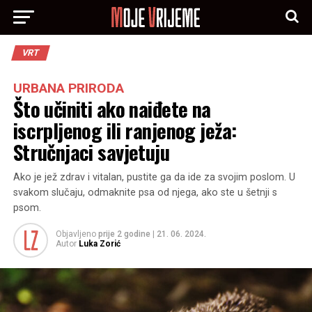
VRT
URBANA PRIRODA
Što učiniti ako naiđete na
iscrpljenog ili ranjenog ježa:
Stručnjaci savjetuju
Ako je jež zdrav i vitalan, pustite ga da ide za svojim poslom. U
svakom slučaju, odmaknite psa od njega, ako ste u šetnji s
psom.
Objavljeno
prije 2 godine
|
21. 06. 2024.
Autor
Luka Zorić