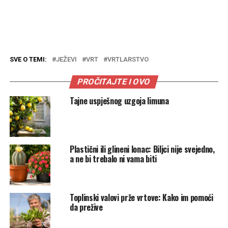
SVE O TEMI:
JEŽEVI
VRT
VRTLARSTVO
PROČITAJTE I OVO
Tajne uspješnog uzgoja limuna
Plastični ili glineni lonac: Biljci nije svejedno,
a ne bi trebalo ni vama biti
Toplinski valovi prže vrtove: Kako im pomoći
da prežive