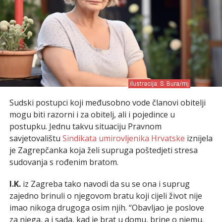
ilustracija: S. Bura/mj
Sudski postupci koji međusobno vode članovi obitelji
mogu biti razorni i za obitelj, ali i pojedince u
postupku. Jednu takvu situaciju Pravnom
savjetovalištu
Sindikata umirovljenika Hrvatske
iznijela
je Zagrepčanka koja želi supruga poštedjeti stresa
sudovanja s rođenim bratom.
I.K.
iz Zagreba tako navodi da su se ona i suprug
zajedno brinuli o njegovom bratu koji cijeli život nije
imao nikoga drugoga osim njih. “Obavljao je poslove
za njega, a i sada, kad je brat u domu, brine o njemu.