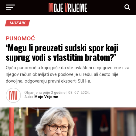
MOZAIK
PUNOMOĆ
‘Mogu li preuzeti sudski spor koji
suprug vodi s vlastitim bratom?’
Opća punomoć u kojoj piše da ste ovlašteni u njegovo ime i za
njegov račun obavljati sve poslove je u redu, ali često nije
dovoljna, odgovaraju pravni eksperti SUH-a.
Objavljeno
prije 2 godine
|
08. 07. 2024.
Autor
Moje Vrijeme